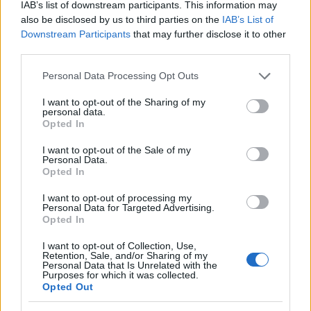
IAB’s list of downstream participants. This information may
also be disclosed by us to third parties on the
IAB’s List of
Downstream Participants
that may further disclose it to other
third parties.
Please note that this website/app uses one or more Google
Personal Data Processing Opt Outs
services and may gather and store information including but
not limited to your visit or usage behaviour. You may click to
I want to opt-out of the Sharing of my
personal data.
grant or deny consent to Google and its third-party tags to
Opted In
use your data for below specified purposes in below Google
consent section.
I want to opt-out of the Sale of my
Personal Data.
Τριετίες: στη Βουλή η τελική διάταξη – Η
Opted In
δυνατότητα να «ξαναπαγώσουν»
I want to opt-out of processing my
Έλλη
Personal Data for Targeted Advertising.
20.09.2023 10:31
Κομνηνού
Opted In
I want to opt-out of Collection, Use,
Retention, Sale, and/or Sharing of my
Personal Data that Is Unrelated with the
Purposes for which it was collected.
Opted Out