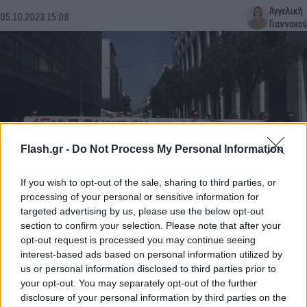
Αγγελική
05.10.2023 15:08
Γιαννακού
Flash.gr -
Do Not Process My Personal Information
If you wish to opt-out of the sale, sharing to third parties, or
processing of your personal or sensitive information for
Σε απεργιακό κλοιό η χώρα για το εργασιακό
targeted advertising by us, please use the below opt-out
section to confirm your selection. Please note that after your
νομοσχέδιο – Ολοκληρώθηκαν οι συγκεντρώσεις
opt-out request is processed you may continue seeing
αποκαταστάθηκε η κυκλοφορία [vid-pics]
interest-based ads based on personal information utilized by
Έλλη
us or personal information disclosed to third parties prior to
21.09.2023 13:08
Κομνηνού
your opt-out. You may separately opt-out of the further
disclosure of your personal information by third parties on the