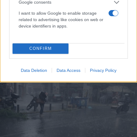
Google consents
I want to allow Google to enable storage
related to advertising like cookies on web or
device identifiers in apps.
Όλα τα μέτρα του υπουργείου Εργασίας για
επιχειρήσεις και πολίτες που επλήγησαν από τις
CONFIRM
καταστροφικές πλημμύρες
Φώτης
Data Deletion
Data Access
Privacy Policy
13.09.2023 10:33
Νάκος