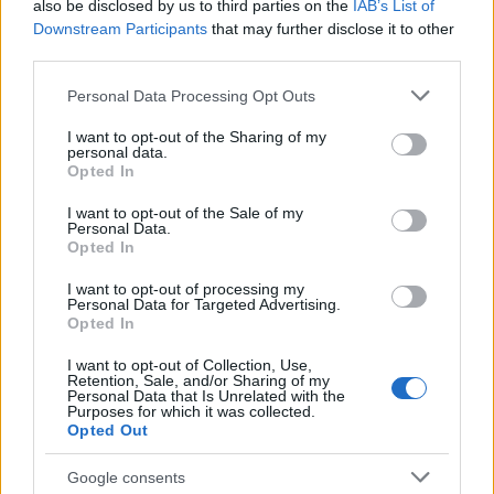
also be disclosed by us to third parties on the
IAB’s List of
Downstream Participants
that may further disclose it to other
third parties.
Αναλυτικά η ανακοίνωση του μεσίτη έχει ως
Please note that this website/app uses one or more Google
Personal Data Processing Opt Outs
εξής:
services and may gather and store information including but
not limited to your visit or usage behaviour. You may click to
I want to opt-out of the Sharing of my
personal data.
grant or deny consent to Google and its third-party tags to
“Στις 4 Ιουλίου του 2022, έγινε δεκτή ομόφωνα
Opted In
use your data for below specified purposes in below Google
κατόπιν θετικής εισαγγελικής πρότασης από το Β’
consent section.
I want to opt-out of the Sale of my
Μικτό Ορκωτό Εφετείο Αθηνών, η αίτησή μου για
Personal Data.
Opted In
την αναστολή εκτέλεσης της ποινής μου.
I want to opt-out of processing my
Personal Data for Targeted Advertising.
Αμέσως, πήραν θέση μέλη πολιτικών κομμάτων,
Opted In
μεταξύ των οποίων ο εκπρόσωπος τύπου του
I want to opt-out of Collection, Use,
Retention, Sale, and/or Sharing of my
ΣΥΡΙΖΑ-ΠΣ, ο οποίος με χαρακτήρισε ως
Personal Data that Is Unrelated with the
Purposes for which it was collected.
«αμετανόητο δολοφόνο», μη σεβόμενος τις
Opted Out
Δικαστικές Αρχές και τις αποφάσεις τους.
Google consents