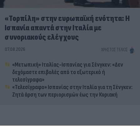
«Τορπίλη» στην ευρωπαϊκή ενότητα: Η
Ισπανία απαντά στην Ιταλία με
συνοριακούς ελέγχους
07.08.2026
ΧΡΉΣΤΟΣ ΤΈΛΙΟΣ
«Μετωπική» Ιταλίας-Ισπανίας για Σένγκεν: «Δεν
δεχόμαστε επιβολές από το εξωτερικό ή
τελεσίγραφα»
«Τελεσίγραφο» Ισπανίας στην Ιταλία για τη Σένγκεν:
Ζητά άρση των περιορισμών έως την Κυριακή