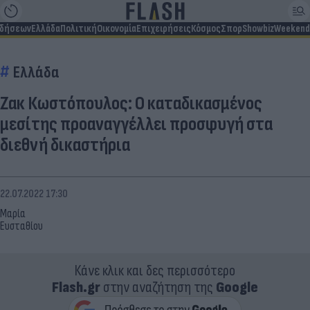
ιδήσεων
Ελλάδα
Πολιτική
Οικονομία
Επιχειρήσεις
Κόσμος
Σπορ
Showbiz
Weekend
Ελλάδα
Ζακ Κωστόπουλος: Ο καταδικασμένος
μεσίτης προαναγγέλλει προσφυγή στα
διεθνή δικαστήρια
22.07.2022 17:30
Μαρία
Ευσταθίου
Κάνε κλικ και δες περισσότερο
Flash.gr
στην αναζήτηση της
Google