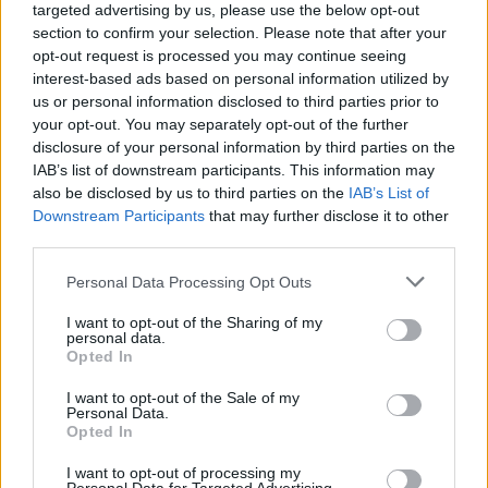
targeted advertising by us, please use the below opt-out
section to confirm your selection. Please note that after your
opt-out request is processed you may continue seeing
interest-based ads based on personal information utilized by
us or personal information disclosed to third parties prior to
your opt-out. You may separately opt-out of the further
disclosure of your personal information by third parties on the
IAB’s list of downstream participants. This information may
also be disclosed by us to third parties on the
IAB’s List of
Downstream Participants
that may further disclose it to other
third parties.
Please note that this website/app uses one or more Google
Personal Data Processing Opt Outs
services and may gather and store information including but
not limited to your visit or usage behaviour. You may click to
I want to opt-out of the Sharing of my
personal data.
grant or deny consent to Google and its third-party tags to
Opted In
use your data for below specified purposes in below Google
consent section.
I want to opt-out of the Sale of my
Personal Data.
Opted In
Αξιωματούχοι που έχει εγκαταστήσει η Ρωσία στην
Ουκρανία δήλωσαν σήμερα πως ουκρανικό
I want to opt-out of processing my