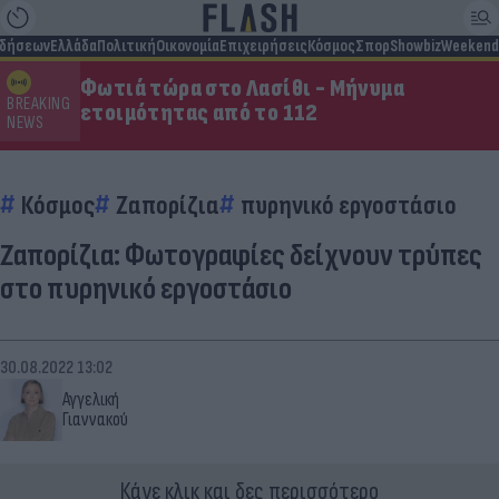
ιδήσεων
Ελλάδα
Πολιτική
Οικονομία
Επιχειρήσεις
Κόσμος
Σπορ
Showbiz
Weekend
Φωτιά τώρα στο Λασίθι - Μήνυμα
BREAKING
ετοιμότητας από το 112
NEWS
Κόσμος
Ζαπορίζια
πυρηνικό εργοστάσιο
Ζαπορίζια: Φωτογραφίες δείχνουν τρύπες
στο πυρηνικό εργοστάσιο
30.08.2022 13:02
Αγγελική
Γιαννακού
Κάνε κλικ και δες περισσότερο