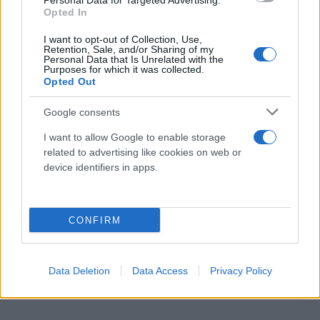
Personal Data for Targeted Advertising.
πυραυλικό πλήγμα άνοιξε μια τρύπα στη στέγη
Opted In
μιας αποθήκης καυσίμων στον πυρηνικό σταθμό
I want to opt-out of Collection, Use,
της Ζαπορίζια, μετέδωσε το πρακτορείο RIA
Retention, Sale, and/or Sharing of my
Personal Data that Is Unrelated with the
Novosti.
Purposes for which it was collected.
Opted Out
Ο Βλαντίμιρ Ρογκόφ, μέλος της υποστηριζόμενης
Google consents
από τους Ρώσους διοίκησης της περιοχής της
I want to allow Google to enable storage
Ζαπορίζια, ανήρτησε μια φωτογραφία στο
related to advertising like cookies on web or
Telegram που δείχνει αυτό που είναι όπως λέει μια
device identifiers in apps.
τρύπα στη στέγη ενός κτιρίου που χρησιμοποιείται
για την αποθήκευση καυσίμου του αντιδραστήρα
των εγκαταστάσεων.
CONFIRM
Το Reuters δεν μπορεί να επιβεβαιώσει την
Data Deletion
Data Access
Privacy Policy
αναφορά.