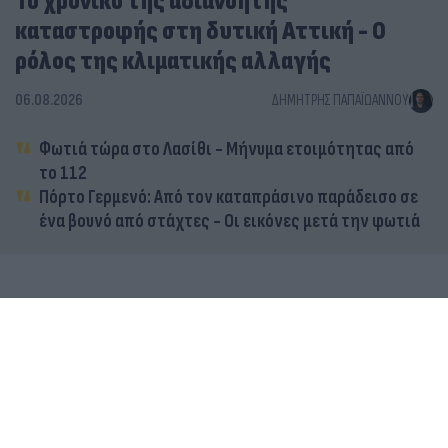
Το χρονικό της αδιανόητης
καταστροφής στη δυτική Αττική - Ο
ρόλος της κλιματικής αλλαγής
06.08.2026
ΔΗΜΉΤΡΗΣ ΠΑΠΑΪΩΆΝΝΟΥ
Φωτιά τώρα στο Λασίθι - Μήνυμα ετοιμότητας από
το 112
Πόρτο Γερμενό: Από τον καταπράσινο παράδεισο σε
ένα βουνό από στάχτες - Οι εικόνες μετά την φωτιά