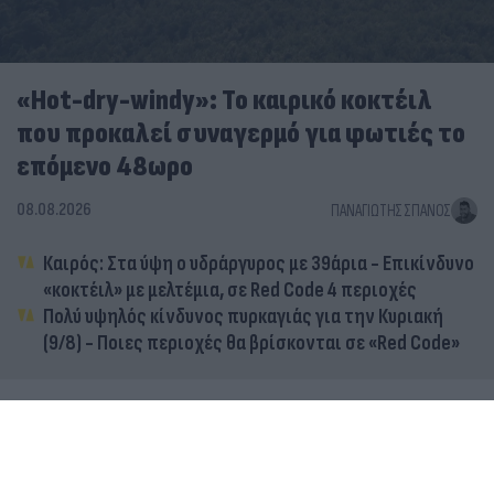
«Hot-dry-windy»: Το καιρικό κοκτέιλ
που προκαλεί συναγερμό για φωτιές το
επόμενο 48ωρο
08.08.2026
ΠΑΝΑΓΙΏΤΗΣ ΣΠΑΝΌΣ
Καιρός: Στα ύψη ο υδράργυρος με 39άρια - Επικίνδυνο
«κοκτέιλ» με μελτέμια, σε Red Code 4 περιοχές
Πολύ υψηλός κίνδυνος πυρκαγιάς για την Κυριακή
(9/8) - Ποιες περιοχές θα βρίσκονται σε «Red Code»