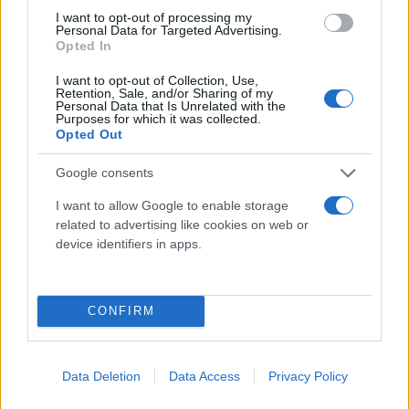
νέο τέρμα, αφού ο Γιόβιτς σημάδεψε το οριζόντιο
I want to opt-out of processing my
δοκάρι από μικρή απόσταση και σε κενή εστία στο
Personal Data for Targeted Advertising.
Opted In
76'.
I want to opt-out of Collection, Use,
Retention, Sale, and/or Sharing of my
Personal Data that Is Unrelated with the
Purposes for which it was collected.
Opted Out
Google consents
I want to allow Google to enable storage
related to advertising like cookies on web or
device identifiers in apps.
CONFIRM
Data Deletion
Data Access
Privacy Policy