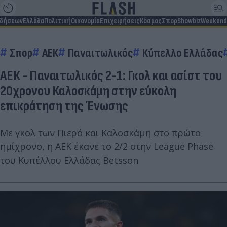
ιδήσεων
Ελλάδα
Πολιτική
Οικονομία
Επιχειρήσεις
Κόσμος
Σπορ
Showbiz
Weekend
Σπορ
ΑΕΚ
Παναιτωλικός
Κύπελλο Ελλάδας
ΑΕΚ - Παναιτωλικός 2-1: Γκολ και ασίστ του
20χρονου Καλοσκάμη στην εύκολη
επικράτηση της Ένωσης
Με γκολ των Πιερό και Καλοσκάμη στο πρώτο
ημίχρονο, η ΑΕΚ έκανε το 2/2 στην League Phase
του Κυπέλλου Ελλάδας Betsson