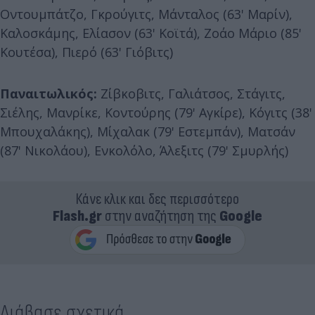
Οντουμπάτζο, Γκρούγιτς, Μάνταλος (63' Μαρίν),
Καλοσκάμης, Ελίασον (63' Κοϊτά), Ζοάο Μάριο (85'
Κουτέσα), Πιερό (63' Γιόβιτς)
Παναιτωλικός:
Ζίβκοβιτς, Γαλιάτσος, Στάγιτς,
Σιέλης, Μανρίκε, Κοντούρης (79' Αγκίρε), Κόγιτς (38'
Μπουχαλάκης), Μίχαλακ (79' Εστεμπάν), Ματσάν
(87' Νικολάου), Ενκολόλο, Άλεξιτς (79' Σμυρλής)
Κάνε κλικ και δες περισσότερο
Flash.gr
στην αναζήτηση της
Google
Διάβασε σχετικά