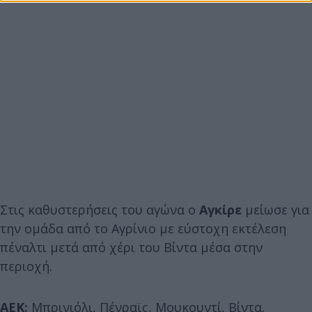
Στις καθυστερήσεις του αγώνα ο
Αγκίρε
μείωσε για
την ομάδα από το Αγρίνιο με εύστοχη εκτέλεση
πέναλτι μετά από χέρι του Βίντα μέσα στην
περιοχή.
ΑΕΚ:
Μπρινιόλι, Πένραϊς, Μουκουντί, Βίντα,