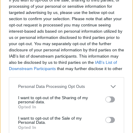
processing of your personal or sensitive information for
Στο 45+1' η ΑΕΚ πέτυχε και δεύτερο γκολ με
targeted advertising by us, please use the below opt-out
τον Ζοάο Μάριο να στρώνει την μπάλα στον
section to confirm your selection. Please note that after your
opt-out request is processed you may continue seeing
Καλοσκάμη
, ο οποίος πλάσαρε εξαιρετικά στη
interest-based ads based on personal information utilized by
γωνία του Ζίβκοβιτς για το
2-0.
us or personal information disclosed to third parties prior to
your opt-out. You may separately opt-out of the further
disclosure of your personal information by third parties on the
Στο δεύτερο ημίχρονο ο Παναιτωλικός έβαλε
IAB’s list of downstream participants. This information may
περισσότερη ένταση στο παιχνίδι του και στο 49'
also be disclosed by us to third parties on the
IAB’s List of
απείλησε με δυνατό σουτ του Κοντούρη εκτός
Downstream Participants
that may further disclose it to other
third parties.
περιοχής, ενώ στο 72' είχε διπλή ευκαιρία να
μειώσει με το
διαγώνιο σουτ του Ενκολόλο έπειτα
Please note that this website/app uses one or more Google
Personal Data Processing Opt Outs
από τακουνάκι του Άλεξιτς, που απέκρουσε ο
services and may gather and store information including but
not limited to your visit or usage behaviour. You may click to
I want to opt-out of the Sharing of my
Μπρινιόλι και στην επαναφορά ο Ματσάν πλάσαρε
personal data.
grant or deny consent to Google and its third-party tags to
Opted In
πάνω στον Βίντα.
use your data for below specified purposes in below Google
consent section.
I want to opt-out of the Sale of my
Personal Data.
Η ΑΕΚ έχασε τεράστια ευκαιρία να σημειώσει και
Opted In