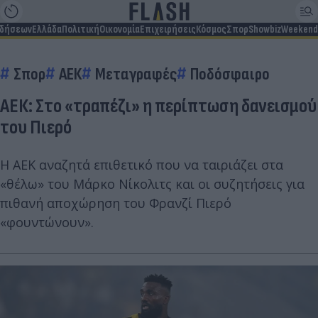
ιδήσεων
Ελλάδα
Πολιτική
Οικονομία
Επιχειρήσεις
Κόσμος
Σπορ
Showbiz
Weekend
Σπορ
ΑΕΚ
Μεταγραφές
Ποδόσφαιρο
ΑΕΚ: Στο «τραπέζι» η περίπτωση δανεισμού
του Πιερό
Η ΑΕΚ αναζητά επιθετικό που να ταιριάζει στα
«θέλω» του Μάρκο Νίκολιτς και οι συζητήσεις για
πιθανή αποχώρηση του Φρανζί Πιερό
«φουντώνουν».