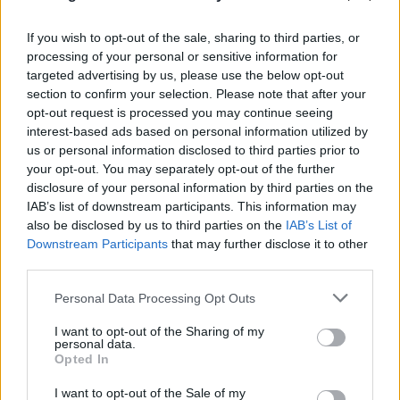
καταψύκτη
07.08.2026
ΕΛΈΝΗ ΚΑΡΑΘΆΝΟΥ
If you wish to opt-out of the sale, sharing to third parties, or
processing of your personal or sensitive information for
targeted advertising by us, please use the below opt-out
section to confirm your selection. Please note that after your
opt-out request is processed you may continue seeing
interest-based ads based on personal information utilized by
us or personal information disclosed to third parties prior to
your opt-out. You may separately opt-out of the further
disclosure of your personal information by third parties on the
IAB’s list of downstream participants. This information may
also be disclosed by us to third parties on the
IAB’s List of
Downstream Participants
that may further disclose it to other
third parties.
Please note that this website/app uses one or more Google
Personal Data Processing Opt Outs
services and may gather and store information including but
not limited to your visit or usage behaviour. You may click to
I want to opt-out of the Sharing of my
personal data.
grant or deny consent to Google and its third-party tags to
Opted In
use your data for below specified purposes in below Google
consent section.
I want to opt-out of the Sale of my