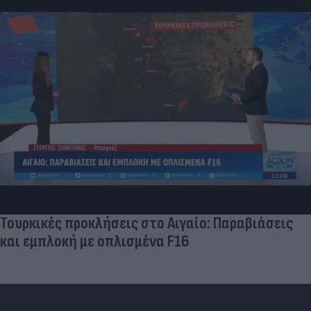
«Στην pole position για Κωνσταντέλια η
Ντόρτμουντ»