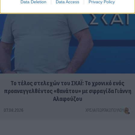
Data Deletion
Data Access
Privacy Policy
Το τέλος στελεχών του ΣΚΑΪ: Το χρονικό ενός
προαναγγελθέντος «θανάτου» με σφραγίδα Γιάννη
Αλαφούζου
07.08.2026
ΧΡΊΣΛΑ ΓΕΩΡΓΑΚΟΠΟΎΛΟΥ