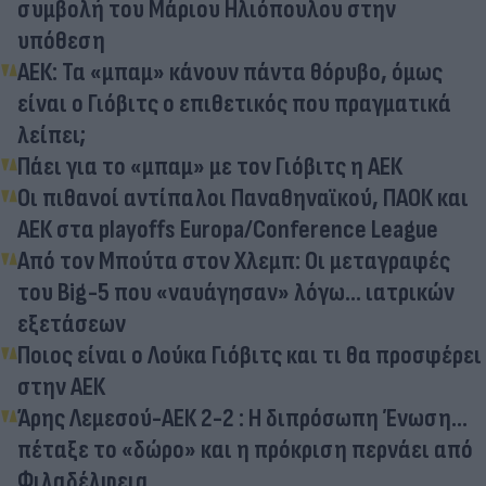
συμβολή του Μάριου Ηλιόπουλου στην
υπόθεση
ΑΕΚ: Τα «μπαμ» κάνουν πάντα θόρυβο, όμως
είναι ο Γιόβιτς ο επιθετικός που πραγματικά
λείπει;
Πάει για το «μπαμ» με τον Γιόβιτς η ΑΕΚ
Οι πιθανοί αντίπαλοι Παναθηναϊκού, ΠΑΟΚ και
ΑΕΚ στα playoffs Europa/Conference League
Από τον Μπούτα στον Χλεμπ: Οι μεταγραφές
του Big-5 που «ναυάγησαν» λόγω... ιατρικών
εξετάσεων
Ποιος είναι ο Λούκα Γιόβιτς και τι θα προσφέρει
στην ΑΕΚ
Άρης Λεμεσού-ΑΕΚ 2-2 : Η διπρόσωπη Ένωση...
πέταξε το «δώρο» και η πρόκριση περνάει από
Φιλαδέλφεια