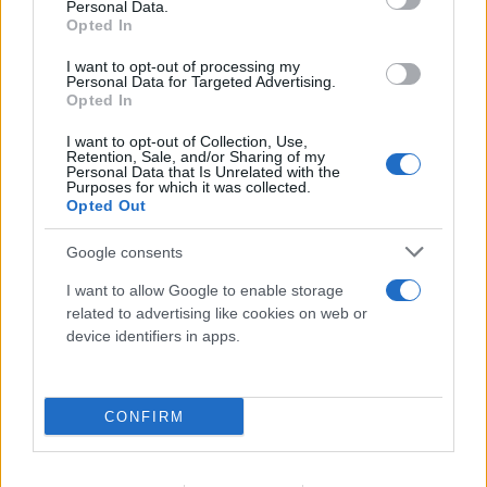
Personal Data.
Opted In
I want to opt-out of processing my
Personal Data for Targeted Advertising.
Opted In
Ερυθρός Σταυρός: «Κατέβασε» το βίντεο για τη
I want to opt-out of Collection, Use,
ζωή του 26χρονου Αφγανού μετά τη δολοφονία
Retention, Sale, and/or Sharing of my
Personal Data that Is Unrelated with the
στην Κυψέλη
Purposes for which it was collected.
Opted Out
07.08.2026
ΓΙΏΡΓΟΣ ΓΕΩΡΓΑΚΌΠΟΥΛΟΣ
Google consents
I want to allow Google to enable storage
related to advertising like cookies on web or
device identifiers in apps.
CONFIRM