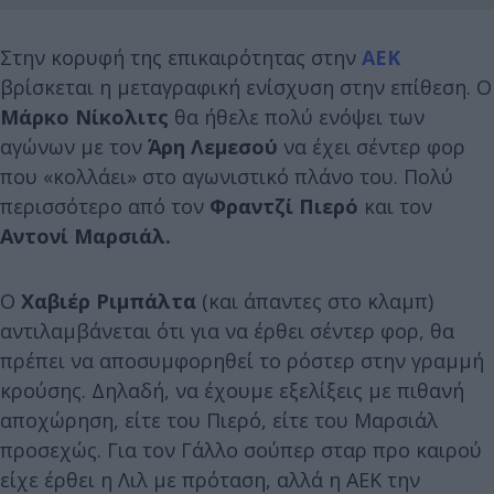
Στην κορυφή της επικαιρότητας στην
ΑΕΚ
βρίσκεται η μεταγραφική ενίσχυση στην επίθεση. O
Μάρκο Νίκολιτς
θα ήθελε πολύ ενόψει των
αγώνων με τον
Άρη Λεμεσού
να έχει σέντερ φορ
που «κολλάει» στο αγωνιστικό πλάνο του. Πολύ
περισσότερο από τον
Φραντζί Πιερό
και τον
Αντονί Μαρσιάλ.
Ο
Χαβιέρ Ριμπάλτα
(και άπαντες στο κλαμπ)
αντιλαμβάνεται ότι για να έρθει σέντερ φορ, θα
πρέπει να αποσυμφορηθεί το ρόστερ στην γραμμή
κρούσης. Δηλαδή, να έχουμε εξελίξεις με πιθανή
αποχώρηση, είτε του Πιερό, είτε του Μαρσιάλ
προσεχώς. Για τον Γάλλο σούπερ σταρ προ καιρού
είχε έρθει η Λιλ με πρόταση, αλλά η ΑΕΚ την