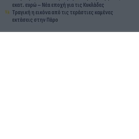
εκατ. ευρώ – Νέα εποχή για τις Κυκλάδες
Τραγική η εικόνα από τις τεράστιες καμένες
εκτάσεις στην Πάρο