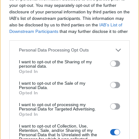
your opt-out. You may separately opt-out of the further
αυριανή καταληκτική ημερομηνία.
disclosure of your personal information by third parties on the
IAB’s list of downstream participants. This information may
also be disclosed by us to third parties on the
IAB’s List of
Downstream Participants
that may further disclose it to other
third parties.
Please note that this website/app uses one or more Google
Personal Data Processing Opt Outs
services and may gather and store information including but
not limited to your visit or usage behaviour. You may click to
I want to opt-out of the Sharing of my
personal data.
grant or deny consent to Google and its third-party tags to
Opted In
use your data for below specified purposes in below Google
consent section.
I want to opt-out of the Sale of my
Personal Data.
Opted In
I want to opt-out of processing my
Personal Data for Targeted Advertising.
Opted In
I want to opt-out of Collection, Use,
Retention, Sale, and/or Sharing of my
Personal Data that Is Unrelated with the
Purposes for which it was collected.