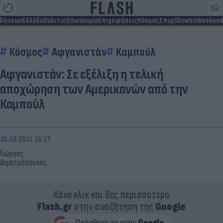
ιδήσεων
Ελλάδα
Πολιτική
Οικονομία
Επιχειρήσεις
Κόσμος
Σπορ
Showbiz
Weekend
Κόσμος
Αφγανιστάν
Καμπούλ
Αφγανιστάν: Σε εξέλιξη η τελική
αποχώρηση των Αμερικανών από την
Καμπούλ
30.08.2021 16:17
Γιώργος
Δημητρόπουλος
Κάνε κλικ και δες περισσότερο
Flash.gr
στην αναζήτηση της
Google