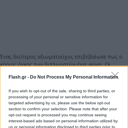
Ένας δεύτερος αξιωματούχος επιβεβαίωσε πως ο
κύριος όγκος των διπλωματών έχει φύγει. Οι
αξιωματούχοι δεν είπαν αν σε αυτούς
Flash.gr -
Do Not Process My Personal Information
περιλαμβάνεται ο πρεσβευτής Ρος Γουίλσον, ο
οποίος αναμένεται να είναι από τους τελευταίους
If you wish to opt-out of the sale, sharing to third parties, or
που θα φύγουν από την Καμπούλ.
processing of your personal or sensitive information for
targeted advertising by us, please use the below opt-out
section to confirm your selection. Please note that after your
Η Ουάσινγκτον αναμένεται να αποσύρει όλους τους
opt-out request is processed you may continue seeing
διπλωμάτες της από την Καμπούλ πριν από την
interest-based ads based on personal information utilized by
αποχώρηση των τελευταίων στρατιωτών την
us or personal information disclosed to third parties prior to