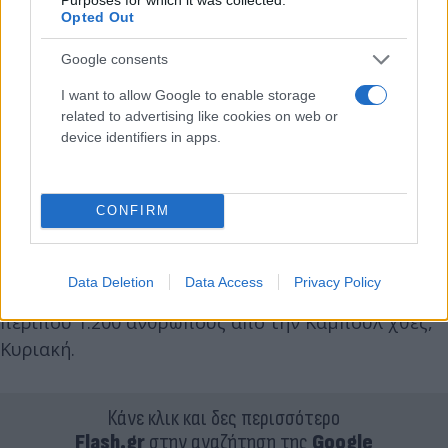
Opted Out
Google consents
I want to allow Google to enable storage
related to advertising like cookies on web or
device identifiers in apps.
CONFIRM
Νωρίτερα, ο Λευκός Οίκος ανακοίνωσε πως οι
Data Deletion
Data Access
Privacy Policy
Ηνωμένες Πολιτείες μετέφεραν με αερογέφυρα
περίπου 1.200 ανθρώπους από την Καμπούλ χθες,
Κυριακή.
Κάνε κλικ και δες περισσότερο
Flash.gr
στην αναζήτηση της
Google