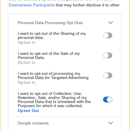
Downstream Participants
that may further disclose it to other
third parties.
Please note that this website/app uses one or more Google
Personal Data Processing Opt Outs
services and may gather and store information including but
not limited to your visit or usage behaviour. You may click to
I want to opt-out of the Sharing of my
personal data.
grant or deny consent to Google and its third-party tags to
Opted In
use your data for below specified purposes in below Google
Αφγανιστάν: Τουλάχιστον 20 νεκροί από
consent section.
I want to opt-out of the Sale of my
Personal Data.
βομβιστή αυτοκτονίας στη ρωσική πρεσβεία
Opted In
στην Καμπούλ - Ανάμεσά τους δύο διπλωμάτες
I want to opt-out of processing my
Τάνια
Personal Data for Targeted Advertising.
05.09.2022 12:14
Opted In
Γκιώση
I want to opt-out of Collection, Use,
Retention, Sale, and/or Sharing of my
Personal Data that Is Unrelated with the
Purposes for which it was collected.
Opted Out
Google consents