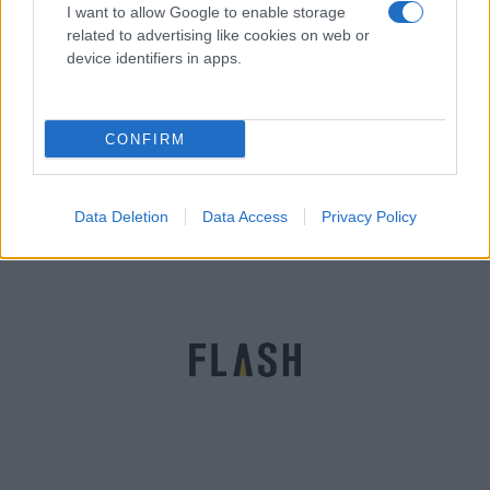
I want to allow Google to enable storage
related to advertising like cookies on web or
device identifiers in apps.
Αφγανιστάν: Έκρηξη στην Καμπούλ,
CONFIRM
πληροφορίες για τουλάχιστον 6 νεκρούς
Ηλίας
13.11.2021 17:50
Λιβάνιος
Data Deletion
Data Access
Privacy Policy