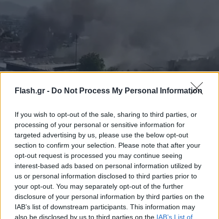
Flash.gr -
Do Not Process My Personal Information
If you wish to opt-out of the sale, sharing to third parties, or
Καμπούλ έκρηξη: Επίθεση «βομβιστή – καμικάζι»
processing of your personal or sensitive information for
στην είσοδο του υπουργείου Εξωτερικών -
targeted advertising by us, please use the below opt-out
section to confirm your selection. Please note that after your
Αναφορές για πολλούς νεκρούς
opt-out request is processed you may continue seeing
Αγγελική
interest-based ads based on personal information utilized by
11.01.2023 16:11
Γιαννακού
us or personal information disclosed to third parties prior to
your opt-out. You may separately opt-out of the further
disclosure of your personal information by third parties on the
IAB’s list of downstream participants. This information may
also be disclosed by us to third parties on the
IAB’s List of