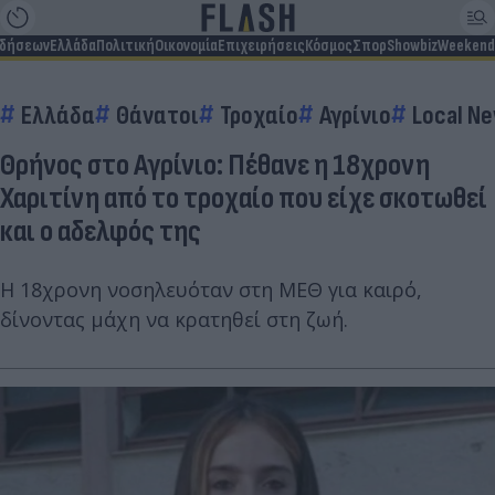
ιδήσεων
Ελλάδα
Πολιτική
Οικονομία
Επιχειρήσεις
Κόσμος
Σπορ
Showbiz
Weekend
Ελλάδα
Θάνατοι
Τροχαίο
Αγρίνιο
Local N
Θρήνος στο Αγρίνιο: Πέθανε η 18χρονη
Χαριτίνη από το τροχαίο που είχε σκοτωθεί
και ο αδελφός της
Η 18χρονη νοσηλευόταν στη ΜΕΘ για καιρό,
δίνοντας μάχη να κρατηθεί στη ζωή.