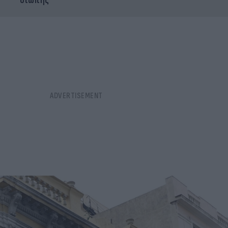
σιωπής