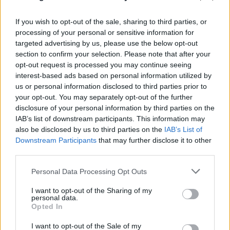
Ναύπλιο: Προφυλακιστέοι οι δύο Ινδοί για τη
If you wish to opt-out of the sale, sharing to third parties, or
processing of your personal or sensitive information for
δολοφονία του ψυχολόγου
targeted advertising by us, please use the below opt-out
06.08.2026
section to confirm your selection. Please note that after your
opt-out request is processed you may continue seeing
interest-based ads based on personal information utilized by
us or personal information disclosed to third parties prior to
your opt-out. You may separately opt-out of the further
disclosure of your personal information by third parties on the
IAB’s list of downstream participants. This information may
also be disclosed by us to third parties on the
IAB’s List of
Downstream Participants
that may further disclose it to other
third parties.
Please note that this website/app uses one or more Google
Personal Data Processing Opt Outs
services and may gather and store information including but
not limited to your visit or usage behaviour. You may click to
I want to opt-out of the Sharing of my
personal data.
grant or deny consent to Google and its third-party tags to
Opted In
use your data for below specified purposes in below Google
consent section.
I want to opt-out of the Sale of my