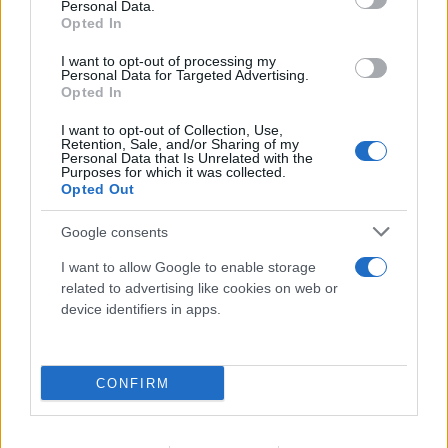
Τρομερή στιγμή αλληλεγγύης: Λουόμενοι στήνουν
Personal Data.
Opted In
ανθρώπινη αλυσίδα για να βρουν 2χρονο που
χάθηκε
I want to opt-out of processing my
Personal Data for Targeted Advertising.
Opted In
06.08.2026
ΜΑΡΊΑ ΚΑΤΡΙΝΆΚΗ
I want to opt-out of Collection, Use,
Retention, Sale, and/or Sharing of my
Personal Data that Is Unrelated with the
Purposes for which it was collected.
Opted Out
Google consents
I want to allow Google to enable storage
related to advertising like cookies on web or
device identifiers in apps.
CONFIRM