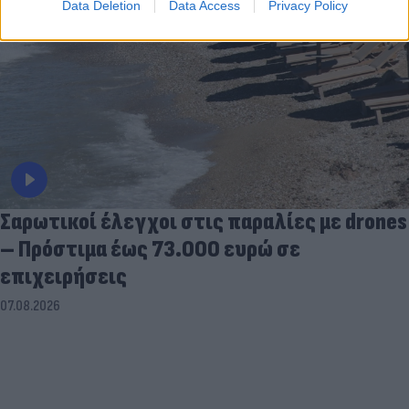
Data Deletion
Data Access
Privacy Policy
Σαρωτικοί έλεγχοι στις παραλίες με drones
– Πρόστιμα έως 73.000 ευρώ σε
επιχειρήσεις
07.08.2026