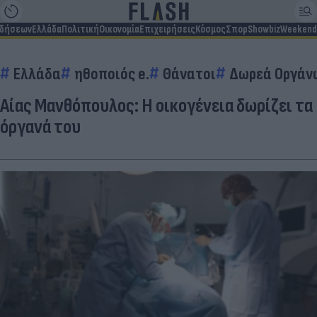
ιδήσεων
Ελλάδα
Πολιτική
Οικονομία
Επιχειρήσεις
Κόσμος
Σπορ
Showbiz
Weekend
Ελλάδα
ηθοποιός e.
Θάνατοι
Δωρεά Οργάν
Αίας Μανθόπουλος: Η οικογένεια δωρίζει τα
όργανά του