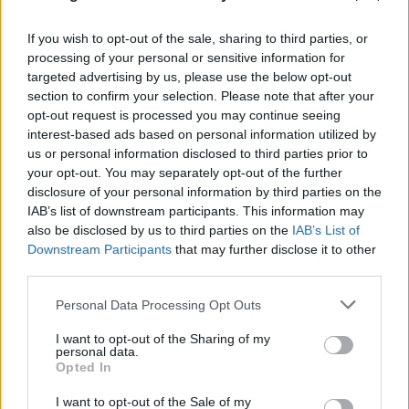
If you wish to opt-out of the sale, sharing to third parties, or
processing of your personal or sensitive information for
targeted advertising by us, please use the below opt-out
section to confirm your selection. Please note that after your
opt-out request is processed you may continue seeing
interest-based ads based on personal information utilized by
us or personal information disclosed to third parties prior to
your opt-out. You may separately opt-out of the further
disclosure of your personal information by third parties on the
IAB’s list of downstream participants. This information may
also be disclosed by us to third parties on the
IAB’s List of
Downstream Participants
that may further disclose it to other
third parties.
Please note that this website/app uses one or more Google
Personal Data Processing Opt Outs
services and may gather and store information including but
not limited to your visit or usage behaviour. You may click to
I want to opt-out of the Sharing of my
personal data.
grant or deny consent to Google and its third-party tags to
Opted In
use your data for below specified purposes in below Google
consent section.
I want to opt-out of the Sale of my