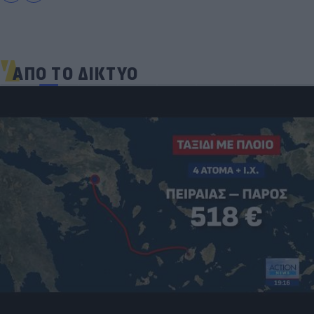
ΑΠΟ ΤΟ ΔΙΚΤΥΟ
Πανζουρλισμός στην παρουσίαση του Σαλάχ -
Χιλιάδες κόσμου στο γήπεδο της Τραμπζονσπόρ
(video)