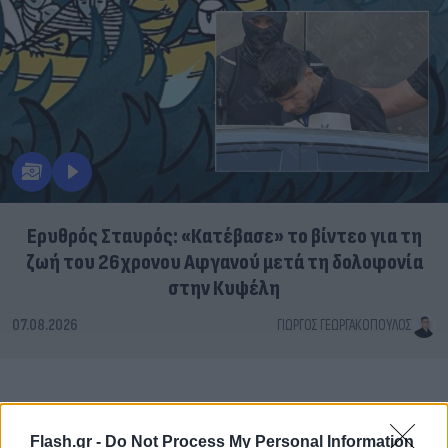
Ερυθρός Σταυρός: «Κατέβασε» το βίντεο για τη
ζωή του 26χρονου Αφγανού μετά τη δολοφονία
στην Κυψέλη
07.08.2026
ΓΙΏΡΓΟΣ ΓΕΩΡΓΑΚΌΠΟΥΛΟΣ
Flash.gr -
Do Not Process My Personal Information