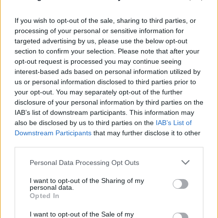
If you wish to opt-out of the sale, sharing to third parties, or
processing of your personal or sensitive information for
targeted advertising by us, please use the below opt-out
section to confirm your selection. Please note that after your
opt-out request is processed you may continue seeing
interest-based ads based on personal information utilized by
us or personal information disclosed to third parties prior to
your opt-out. You may separately opt-out of the further
disclosure of your personal information by third parties on the
IAB’s list of downstream participants. This information may
also be disclosed by us to third parties on the
IAB’s List of
Downstream Participants
that may further disclose it to other
third parties.
Please note that this website/app uses one or more Google
Personal Data Processing Opt Outs
services and may gather and store information including but
not limited to your visit or usage behaviour. You may click to
I want to opt-out of the Sharing of my
personal data.
grant or deny consent to Google and its third-party tags to
Opted In
use your data for below specified purposes in below Google
consent section.
I want to opt-out of the Sale of my