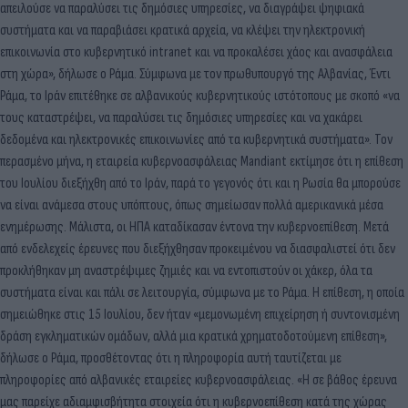
απειλούσε να παραλύσει τις δημόσιες υπηρεσίες, να διαγράψει ψηφιακά
συστήματα και να παραβιάσει κρατικά αρχεία, να κλέψει την ηλεκτρονική
επικοινωνία στο κυβερνητικό intranet και να προκαλέσει χάος και ανασφάλεια
στη χώρα», δήλωσε ο Ράμα. Σύμφωνα με τον πρωθυπουργό της Αλβανίας, Έντι
Ράμα, το Ιράν επιτέθηκε σε αλβανικούς κυβερνητικούς ιστότοπους με σκοπό «να
τους καταστρέψει, να παραλύσει τις δημόσιες υπηρεσίες και να χακάρει
δεδομένα και ηλεκτρονικές επικοινωνίες από τα κυβερνητικά συστήματα». Τον
περασμένο μήνα, η εταιρεία κυβερνοασφάλειας Mandiant εκτίμησε ότι η επίθεση
του Ιουλίου διεξήχθη από το Ιράν, παρά το γεγονός ότι και η Ρωσία θα μπορούσε
να είναι ανάμεσα στους υπόπτους, όπως σημείωσαν πολλά αμερικανικά μέσα
ενημέρωσης. Μάλιστα, οι ΗΠΑ καταδίκασαν έντονα την κυβερνοεπίθεση. Μετά
από ενδελεχείς έρευνες που διεξήχθησαν προκειμένου να διασφαλιστεί ότι δεν
προκλήθηκαν μη αναστρέψιμες ζημιές και να εντοπιστούν οι χάκερ, όλα τα
συστήματα είναι και πάλι σε λειτουργία, σύμφωνα με το Ράμα. Η επίθεση, η οποία
σημειώθηκε στις 15 Ιουλίου, δεν ήταν «μεμονωμένη επιχείρηση ή συντονισμένη
δράση εγκληματικών ομάδων, αλλά μια κρατικά χρηματοδοτούμενη επίθεση»,
δήλωσε ο Ράμα, προσθέτοντας ότι η πληροφορία αυτή ταυτίζεται με
πληροφορίες από αλβανικές εταιρείες κυβερνοασφάλειας. «Η σε βάθος έρευνα
μας παρείχε αδιαμφισβήτητα στοιχεία ότι η κυβερνοεπίθεση κατά της χώρας