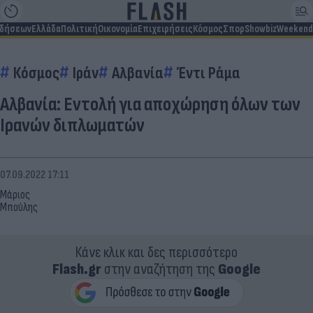
ιδήσεων
Ελλάδα
Πολιτική
Οικονομία
Επιχειρήσεις
Κόσμος
Σπορ
Showbiz
Weekend
Κόσμος
Ιράν
Αλβανία
Έντι Ράμα
Αλβανία: Εντολή για αποχώρηση όλων των
Ιρανών διπλωματών
07.09.2022 17:11
Μάριος
Μπούλης
Κάνε κλικ και δες περισσότερο
Flash.gr
στην αναζήτηση της
Google