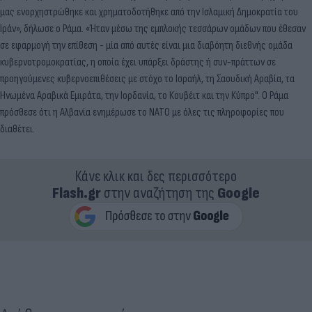
μας ενορχηστρώθηκε και χρηματοδοτήθηκε από την Ισλαμική Δημοκρατία του
Ιράν», δήλωσε ο Ράμα. «Ήταν μέσω της εμπλοκής τεσσάρων ομάδων που έθεσαν
σε εφαρμογή την επίθεση - μία από αυτές είναι μια διαβόητη διεθνής ομάδα
κυβερνοτρομοκρατίας, η οποία έχει υπάρξει δράστης ή συν-πράττων σε
προηγούμενες κυβερνοεπιθέσεις με στόχο το Ισραήλ, τη Σαουδική Αραβία, τα
Ηνωμένα Αραβικά Εμιράτα, την Ιορδανία, το Κουβέιτ και την Κύπρο". Ο Ράμα
πρόσθεσε ότι η Αλβανία ενημέρωσε το ΝΑΤΟ με όλες τις πληροφορίες που
διαθέτει.
Κάνε κλικ και δες περισσότερο
Flash.gr
στην αναζήτηση της
Google