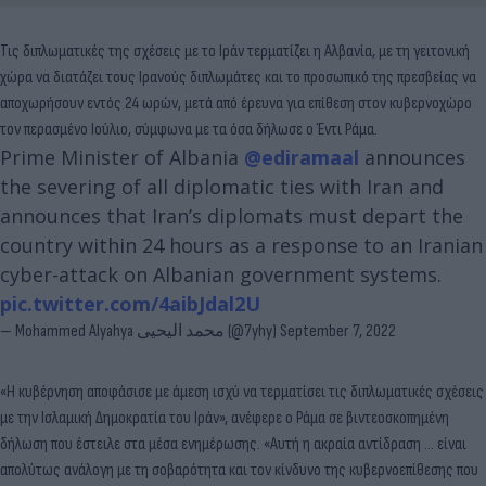
Τις διπλωματικές της σχέσεις με το Ιράν τερματίζει η Αλβανία, με τη γειτονική
χώρα να διατάζει τους Ιρανούς διπλωμάτες και το προσωπικό της πρεσβείας να
αποχωρήσουν εντός 24 ωρών, μετά από έρευνα για επίθεση στον κυβερνοχώρο
τον περασμένο Ιούλιο, σύμφωνα με τα όσα δήλωσε ο Έντι Ράμα.
Prime Minister of Albania
@ediramaal
announces
the severing of all diplomatic ties with Iran and
announces that Iran’s diplomats must depart the
country within 24 hours as a response to an Iranian
cyber-attack on Albanian government systems.
pic.twitter.com/4aibJdal2U
— Mohammed Alyahya محمد اليحيى (@7yhy)
September 7, 2022
«Η κυβέρνηση αποφάσισε με άμεση ισχύ να τερματίσει τις διπλωματικές σχέσεις
με την Ισλαμική Δημοκρατία του Ιράν», ανέφερε ο Ράμα σε βιντεοσκοπημένη
δήλωση που έστειλε στα μέσα ενημέρωσης. «Αυτή η ακραία αντίδραση ... είναι
απολύτως ανάλογη με τη σοβαρότητα και τον κίνδυνο της κυβερνοεπίθεσης που