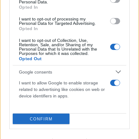
Personal Data.
Opted In
Τραγωδία στις Σέρρες: Μητέρα και γιος
I want to opt-out of processing my
σκοτώθηκαν σε τροχαίο - Το ΙΧ τους
Personal Data for Targeted Advertising.
Opted In
συγκρούστηκε με φορτηγό
07.08.2026
I want to opt-out of Collection, Use,
Retention, Sale, and/or Sharing of my
Personal Data that Is Unrelated with the
Purposes for which it was collected.
Opted Out
Google consents
I want to allow Google to enable storage
related to advertising like cookies on web or
device identifiers in apps.
CONFIRM
Καύσιμα: «Καίνε» οι τιμές εν μέσω διακοπών -