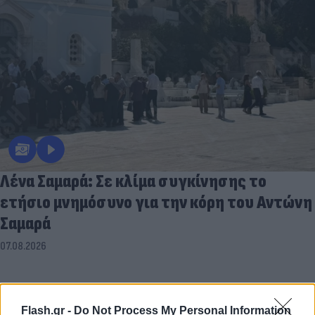
Λένα Σαμαρά: Σε κλίμα συγκίνησης το
ετήσιο μνημόσυνο για την κόρη του Αντώνη
Σαμαρά
07.08.2026
Flash.gr -
Do Not Process My Personal Information