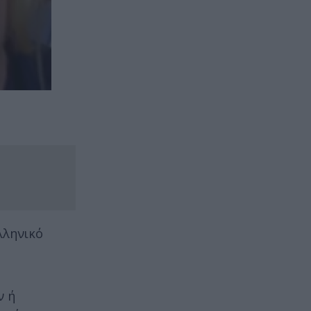
λληνικό
ν ή