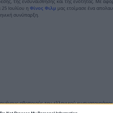
εσης, της ενσυναίσθησης και της ενότητας. Με αφο
 25 Ιουλίου η
Φίνος Φιλμ
μας ετοίμασε ένα απολαυ
ρηνική συνύπαρξη.
πημένους ηθοποιούς του ελληνικού κινηματογράφο
ώστας Βουτσάς, ο Ντίνος Ηλιόπουλος, ο Βασίλης Αυ