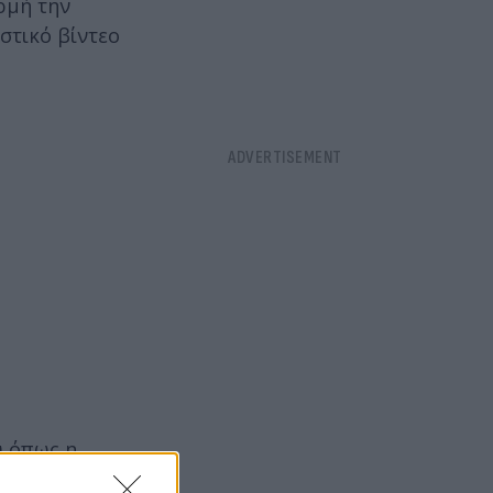
ρμή την
στικό βίντεο
υ όπως η
λωνίτης, ο