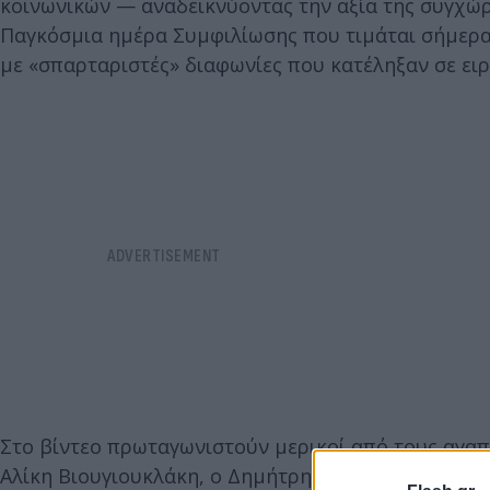
κοινωνικών — αναδεικνύοντας την αξία της συγχώρ
Παγκόσμια ημέρα Συμφιλίωσης που τιμάται σήμερα
με «σπαρταριστές» διαφωνίες που κατέληξαν σε ει
Στο βίντεο πρωταγωνιστούν μερικοί από τους αγα
Αλίκη Βιουγιουκλάκη, ο Δημήτρης Παπαμιχαήλ, ο Κ