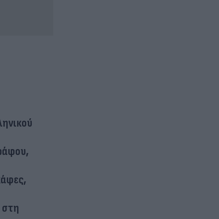
ληνικού
ράφου,
κάφες,
α στη