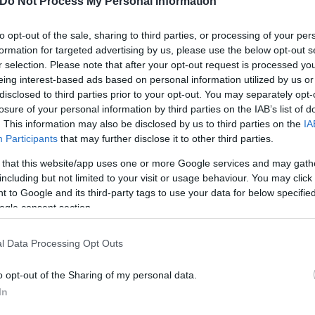
Do Not Process My Personal Information
χοπούλου, ο Λάμπρος Κωνσταντάρας.
to opt-out of the sale, sharing to third parties, or processing of your per
formation for targeted advertising by us, please use the below opt-out s
ς… ε, τότε όλα γίνονται! Γιατί, ό,τι και αν μας χω
r selection. Please note that after your opt-out request is processed y
χρόνια πολλά σε όσους αγαπούν λίγο παραπάνω απ’ ό
eing interest-based ads based on personal information utilized by us or
disclosed to third parties prior to your opt-out. You may separately opt-
losure of your personal information by third parties on the IAB’s list of
. This information may also be disclosed by us to third parties on the
IA
Participants
that may further disclose it to other third parties.
 that this website/app uses one or more Google services and may gath
including but not limited to your visit or usage behaviour. You may click 
 to Google and its third-party tags to use your data for below specifi
ogle consent section.
l Data Processing Opt Outs
o opt-out of the Sharing of my personal data.
In