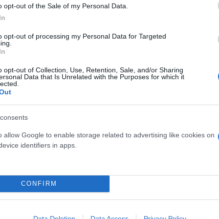
o opt-out of the Sale of my Personal Data.
In
to opt-out of processing my Personal Data for Targeted
ing.
με τους Φουρτουνάκηδες… ε, τότε όλα γίνονται!
In
άτι που μπορεί να μας ενώσει. Για αυτό χρόνια πολλ
o opt-out of Collection, Use, Retention, Sale, and/or Sharing
! ❤️
#ΗμέραΣυμφιλίωσης
pic.twitter.com/RYbxX4
ersonal Data that Is Unrelated with the Purposes for which it
lected.
ilm (@FinosFilm)
July 25, 2025
Out
ς
consents
o allow Google to enable storage related to advertising like cookies on
evice identifiers in apps.
Ημέρα Συμφιλίωσης
, μια ημέρα που μας υπενθυμίζ
τητας. Η συμφιλίωση δεν είναι απλώς η αποκατάστα
ητας και εσωτερικής ειρήνης. Είναι η γέφυρα που ε
CONFIRM
 κάποτε βρέθηκαν σε σύγκρουση.
σμούς και ανισότητες, η συμφιλίωση γίνεται επιτακ
Data Deletion
Data Access
Privacy Policy