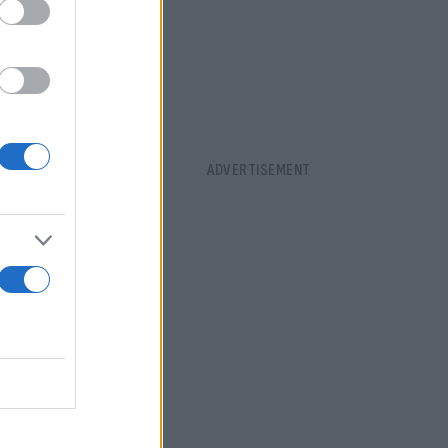
ά σε όσους
mzsX
ει τη
ση μιας
νώνει
τική ανάγκη.