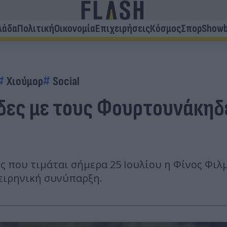
λάδα
Πολιτική
Οικονομία
Επιχειρήσεις
Κόσμος
Σπορ
Showb
Χιούμορ
Social
δες με τους Φουρτουνάκηδε
που τιμάται σήμερα 25 Ιουλίου η Φίνος Φιλμ
ειρηνική συνύπαρξη.