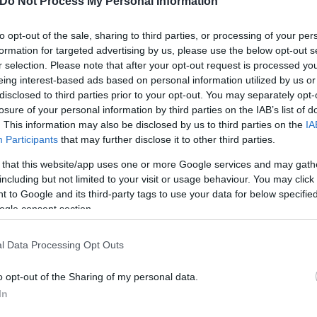
Do Not Process My Personal Information
to opt-out of the sale, sharing to third parties, or processing of your per
formation for targeted advertising by us, please use the below opt-out s
r selection. Please note that after your opt-out request is processed y
eing interest-based ads based on personal information utilized by us or
disclosed to third parties prior to your opt-out. You may separately opt-
losure of your personal information by third parties on the IAB’s list of
. This information may also be disclosed by us to third parties on the
IA
Participants
that may further disclose it to other third parties.
ην ώρα που δεχόταν την επίθεση, δεν ήταν ο ίδιος 
 that this website/app uses one or more Google services and may gath
including but not limited to your visit or usage behaviour. You may click 
υ. Οι αυτόπτες μάρτυρες και οι θαμώνες, τον ενημ
 to Google and its third-party tags to use your data for below specifi
ς οικογένειας ισχυρίζεται ότι ήταν η δίδυμη αδελφή
ogle consent section.
έχει να κάνει με το θέμα της γλώσσας. Δεν είναι λ
έναντι στον συνάνθρωπό σου, που τραυματίστηκε α
l Data Processing Opt Outs
ώμη. Η επικοινωνία έγινες χθες, δύο ημέρες μετά. Ο
o opt-out of the Sharing of my personal data.
βει τη δημοσιότητα που έχει λάβει το θέμα. Ο ίδιος
In
ο συμβάν. Το ψυχολογικό σοκ υπάρχει και ο πόνος α