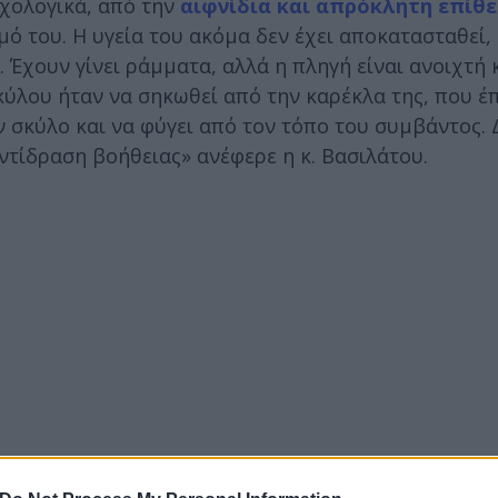
υχολογικά, από την
αιφνίδια και απρόκλητη επίθ
ό του. Η υγεία του ακόμα δεν έχει αποκατασταθεί,
 Έχουν γίνει ράμματα, αλλά η πληγή είναι ανοιχτή 
ύλου ήταν να σηκωθεί από την καρέκλα της, που έπ
ον σκύλο και να φύγει από τον τόπο του συμβάντος. 
ντίδραση βοήθειας» ανέφερε η κ. Βασιλάτου.