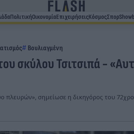
λάδα
Πολιτική
Οικονομία
Επιχειρήσεις
Κόσμος
Σπορ
Showb
ατισμός
Βουλιαγμένη
ου σκύλου Τσιτσιπά - «Αυτ
ο πλευρών», σημείωσε η δικηγόρος του 72χρο