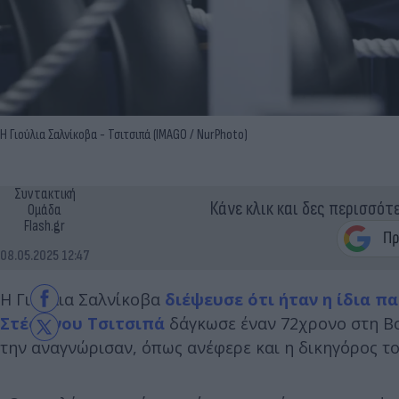
Η Γιούλια Σαλνίκοβα - Τσιτσιπά (IMAGO / NurPhoto)
Συντακτική
Κάνε κλικ και δες περισσότ
Ομάδα
Flash.gr
08.05.2025 12:47
Η Γιούλια Σαλνίκοβα
διέψευσε ότι ήταν η ίδια π
Στέφανου Τσιτσιπά
δάγκωσε έναν 72χρονο στη Βο
την αναγνώρισαν, όπως ανέφερε και η δικηγόρος τ