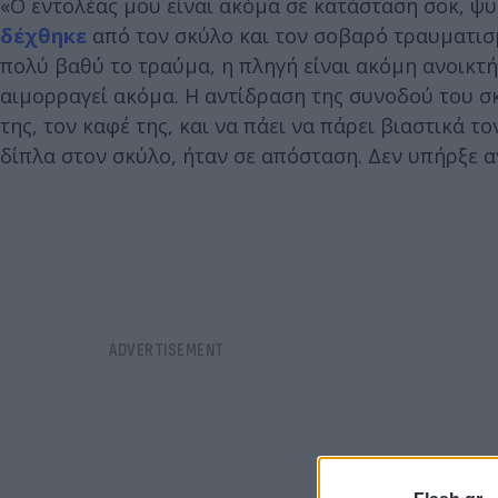
«Ο εντολέας μου είναι ακόμα σε κατάσταση σοκ, ψ
δέχθηκε
από τον σκύλο και τον σοβαρό τραυματισμ
πολύ βαθύ το τραύμα, η πληγή είναι ακόμη ανοικτή.
αιμορραγεί ακόμα. Η αντίδραση της συνοδού του σκ
της, τον καφέ της, και να πάει να πάρει βιαστικά τ
δίπλα στον σκύλο, ήταν σε απόσταση. Δεν υπήρξε α