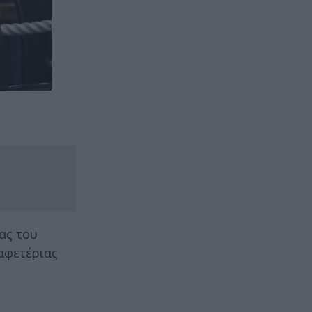
ας του
αφετέριας