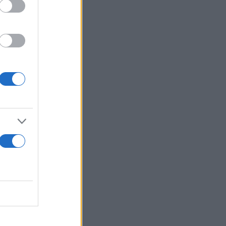
ομπή και
αράλληλα, ο
έναντι από
ς με το