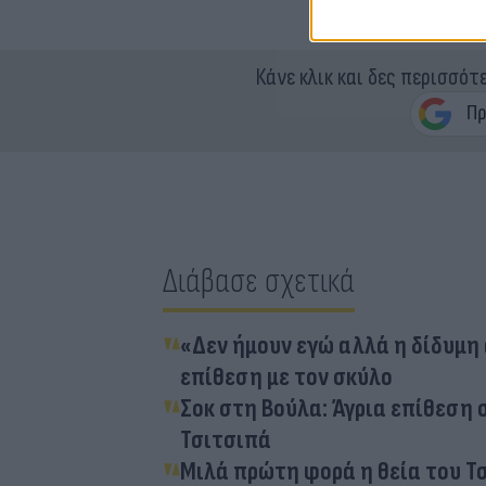
Κάνε κλικ και δες περισσότ
Διάβασε σχετικά
«Δεν ήμουν εγώ αλλά η δίδυμη 
επίθεση με τον σκύλο
Σοκ στη Βούλα: Άγρια επίθεση 
Τσιτσιπά
Μιλά πρώτη φορά η θεία του Τ