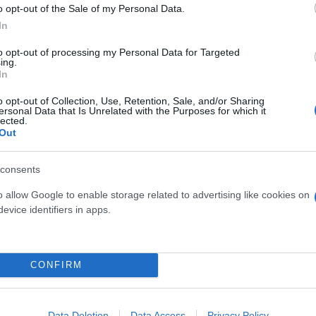
ύο πλευρών, θα δούμε».
o opt-out of the Sale of my Personal Data.
In
ης μάρτυρας φέρεται να επικοινώνησε με την εκπ
to opt-out of processing my Personal Data for Targeted
ing.
ποία μάλιστα μιλούσε ελληνικά με τον σερβιτόρο. Π
In
ητέρα του Στέφανου Τσιτσιπά συνήθιζε να δένει απ
o opt-out of Collection, Use, Retention, Sale, and/or Sharing
 είχε απαγορευθεί η είσοδος στο κατάστημα εστίαση
ersonal Data that Is Unrelated with the Purposes for which it
lected.
Out
consents
o allow Google to enable storage related to advertising like cookies on
evice identifiers in apps.
CONFIRM
Data Deletion
Data Access
Privacy Policy