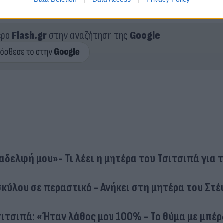
ερο
Flash.gr
στην αναζήτηση της
Google
αδελφή μου»- Τι λέει η μητέρα του Τσιτσιπά για 
σκύλου σε περαστικό - Ανήκει στη μητέρα του Στ
σιτσιπά: «Ήταν λάθος μου 100% - Το θύμα με μπέρ