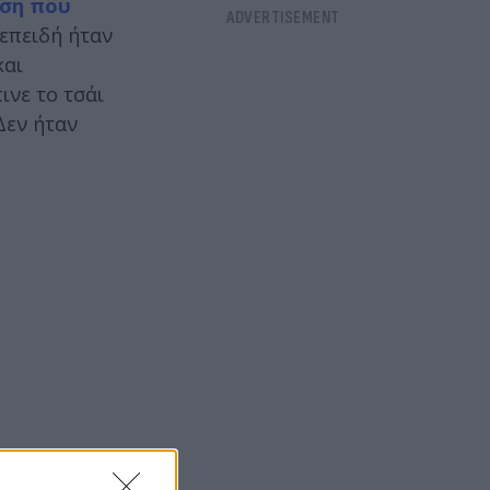
εση που
 επειδή ήταν
και
ινε το τσάι
Δεν ήταν