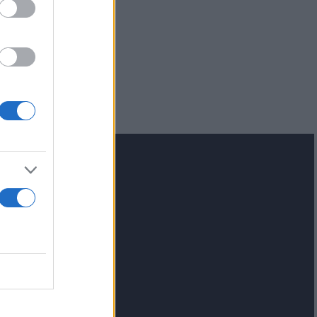
 Αιγαίο:
με
lash.gr