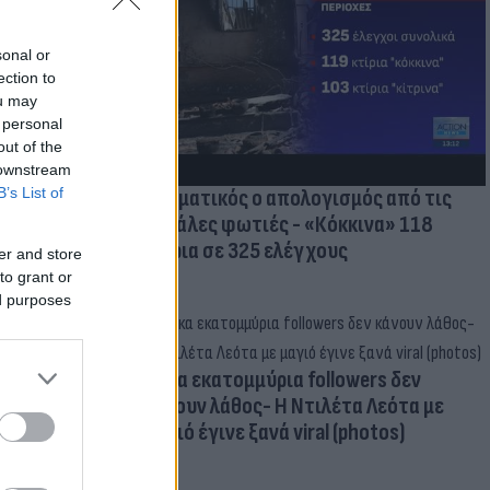
οικίδια! Οι
 στις
sonal or
ection to
τικών ειδών
ou may
 personal
out of the
 downstream
B’s List of
Δραματικός ο απολογισμός από τις
μεγάλες φωτιές - «Κόκκινα» 118
κτίρια σε 325 ελέγχους
er and store
to grant or
ed purposes
Δέκα εκατομμύρια followers δεν
κάνουν λάθος- Η Ντιλέτα Λεότα με
μαγιό έγινε ξανά viral (photos)