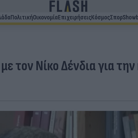
λάδα
Πολιτική
Οικονομία
Επιχειρήσεις
Κόσμος
Σπορ
Showb
με τον Νίκο Δένδια για τη