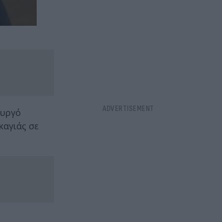
ουργό
καγιάς σε