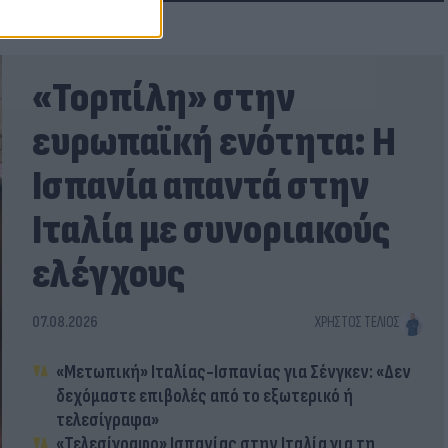
«Τορπίλη» στην
ευρωπαϊκή ενότητα: Η
Ισπανία απαντά στην
Ιταλία με συνοριακούς
ελέγχους
07.08.2026
ΧΡΉΣΤΟΣ ΤΈΛΙΟΣ
«Μετωπική» Ιταλίας-Ισπανίας για Σένγκεν: «Δεν
δεχόμαστε επιβολές από το εξωτερικό ή
τελεσίγραφα»
«Τελεσίγραφο» Ισπανίας στην Ιταλία για τη