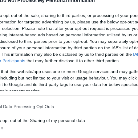
Do Not Process My Personal Information
ός στην παρουσίαση του
Και οι μαϊμούδες έχουν κατ
άδες κόσμου στο γήπεδο
επιστήμονες ρίχνουν φως
to opt-out of the sale, sharing to third parties, or processing of your per
formation for targeted advertising by us, please use the below opt-out s
σπόρ (video)
"φιλίες" μεταξύ διαφορε
r selection. Please note that after your opt-out request is processed y
eing interest-based ads based on personal information utilized by us or
disclosed to third parties prior to your opt-out. You may separately opt-
losure of your personal information by third parties on the IAB’s list of
. This information may also be disclosed by us to third parties on the
IA
Participants
that may further disclose it to other third parties.
 that this website/app uses one or more Google services and may gath
including but not limited to your visit or usage behaviour. You may click 
 to Google and its third-party tags to use your data for below specifi
ogle consent section.
τίνια: 3,5 φορές
l Data Processing Opt Outs
 ο κίνδυνος σοβαρής
ς κάκωσης
o opt-out of the Sharing of my personal data.
In