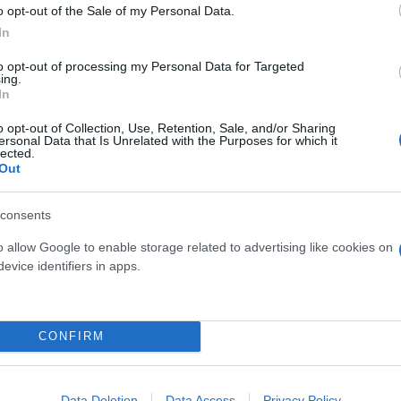
o opt-out of the Sale of my Personal Data.
In
to opt-out of processing my Personal Data for Targeted
Τουρκικές προκλήσεις στο
ing.
Παραβιάσεις και εμπλοκή 
In
οπλισμένα F16
o opt-out of Collection, Use, Retention, Sale, and/or Sharing
ersonal Data that Is Unrelated with the Purposes for which it
lected.
Out
consents
o allow Google to enable storage related to advertising like cookies on
 μην μένεις στο σκοτάδι... ακολούθησε το F
evice identifiers in apps.
CONFIRM
Data Deletion
Data Access
Privacy Policy