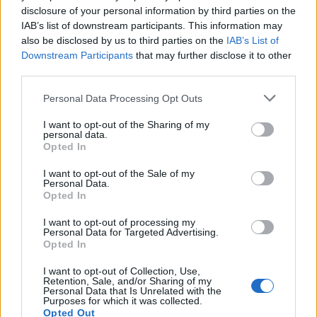
χώρα μας και δεύτερος στόχος στην ΕΕ να υπάρξει
disclosure of your personal information by third parties on the
νομοθεσία που θα βάλει ρήτρες σε αυτούς που
IAB’s list of downstream participants. This information may
έχουν τη δυνατότητα να αγοράσουνε τέτοια
also be disclosed by us to third parties on the
IAB’s List of
Downstream Participants
that may further disclose it to other
λογισμικά, όπως υπάρχει και στην Αμερική».
third parties.
Please note that this website/app uses one or more Google
Personal Data Processing Opt Outs
services and may gather and store information including but
not limited to your visit or usage behaviour. You may click to
I want to opt-out of the Sharing of my
personal data.
grant or deny consent to Google and its third-party tags to
Opted In
use your data for below specified purposes in below Google
consent section.
I want to opt-out of the Sale of my
Personal Data.
Opted In
I want to opt-out of processing my
Personal Data for Targeted Advertising.
Opted In
I want to opt-out of Collection, Use,
Retention, Sale, and/or Sharing of my
Personal Data that Is Unrelated with the
Purposes for which it was collected.
Opted Out