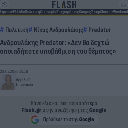
ιδήσεων
Ελλάδα
Πολιτική
Οικονομία
Επιχειρήσεις
Κόσμος
Σπορ
Showbiz
Weekend
Πολιτική
Νίκος Ανδρουλάκης
Predator
Ανδρουλάκης Predator: «Δεν θα δεχτώ
οποιαδήποτε υποβάθμιση του θέματος»
29.07.2022 15:19
Αγγελική
Γιαννακού
Κάνε κλικ και δες περισσότερο
Flash.gr
στην αναζήτηση της
Google