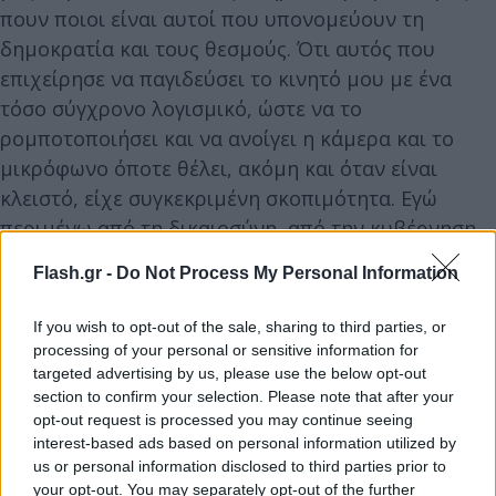
πουν ποιοι είναι αυτοί που υπονομεύουν τη
δημοκρατία και τους θεσμούς. Ότι αυτός που
επιχείρησε να παγιδεύσει το κινητό μου με ένα
τόσο σύγχρονο λογισμικό, ώστε να το
ρομποτοποιήσει και να ανοίγει η κάμερα και το
μικρόφωνο όποτε θέλει, ακόμη και όταν είναι
κλειστό, είχε συγκεκριμένη σκοπιμότητα. Εγώ
περιμένω από τη δικαιοσύνη, από την κυβέρνηση
και από τις υπηρεσίες που ασχολούνται με αυτά τα
Flash.gr -
Do Not Process My Personal Information
θέματα, την αλήθεια. Ποιος είχε το θράσος να
πάρει αυτήν την πρωτοβουλία υπονομεύοντας τη
If you wish to opt-out of the sale, sharing to third parties, or
διαφάνεια και την ομαλή λειτουργία του πολιτικού
processing of your personal or sensitive information for
συστήματος», ανέφερε ο κ. Ανδρουλάκης.
targeted advertising by us, please use the below opt-out
section to confirm your selection. Please note that after your
opt-out request is processed you may continue seeing
Επιπλέον, ο πρόεδρος του ΠΑΣΟΚ-ΚΙΝΑΛ τόνισε:
interest-based ads based on personal information utilized by
us or personal information disclosed to third parties prior to
«Στόχος μου είναι να αποκαλυφθεί η αλήθεια στη
your opt-out. You may separately opt-out of the further