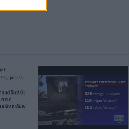
οικίδια! Οι
 στις
τικών ειδών