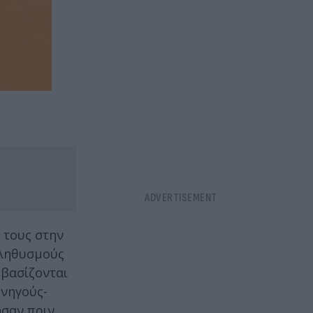
 τους στην
πληθυσμούς
 βασίζονται
υνηγούς-
ησαν πριν