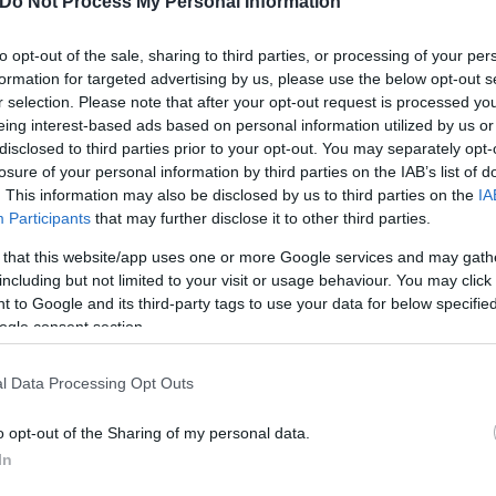
Do Not Process My Personal Information
to opt-out of the sale, sharing to third parties, or processing of your per
ών τροφών, όπως τα ωμά λαχανικά και το κρέας, απα
formation for targeted advertising by us, please use the below opt-out s
ιαπίστωσαν ότι η πιο έντονη μάσηση διεγείρει την
r selection. Please note that after your opt-out request is processed y
eing interest-based ads based on personal information utilized by us or
disclosed to third parties prior to your opt-out. You may separately opt-
losure of your personal information by third parties on the IAB’s list of
νά πολύ μαλακά και ορισμένοι ειδικοί προειδοποιο
. This information may also be disclosed by us to third parties on the
IA
Participants
that may further disclose it to other third parties.
ων γνάθων στα παιδιά.
 that this website/app uses one or more Google services and may gath
including but not limited to your visit or usage behaviour. You may click 
ί οι γνάθοι έχουν συρρικνωθεί τόσο γρήγορα είναι 
 to Google and its third-party tags to use your data for below specifi
 τη ζωή. Έτσι, απλά δεν αναπτύσσουν τους μύες του
ogle consent section.
ι δυτικές χώρες έχουν υποκύψει σε αυτό το κύμα μα
ύρια διατροφή των παιδιών», σημειώνει ο επιδημι
l Data Processing Opt Outs
o opt-out of the Sharing of my personal data.
In
ερο
Flash.gr
στην αναζήτηση της
Google