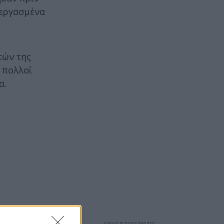
ξεργασμένα
τών της
 πολλοί
α.