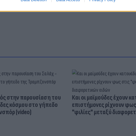
Παιδιά
ός στην παρουσίαση του
Και οι μαϊμούδες έχουν κατ
άδες κόσμου στο γήπεδο
επιστήμονες ρίχνουν φως
σπόρ (video)
"φιλίες" μεταξύ διαφορε