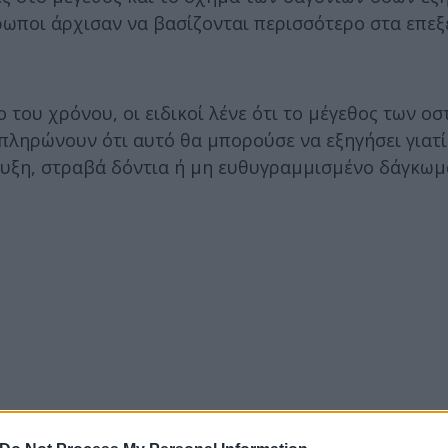
θρωποι άρχισαν να βασίζονται περισσότερο στα επε
 του χρόνου, οι ειδικοί λένε ότι το μέγεθος των οσ
πληρώνουν ότι αυτό θα μπορούσε να εξηγήσει γιατί
υξη, στραβά δόντια ή μη ευθυγραμμισμένο δάγκωμ