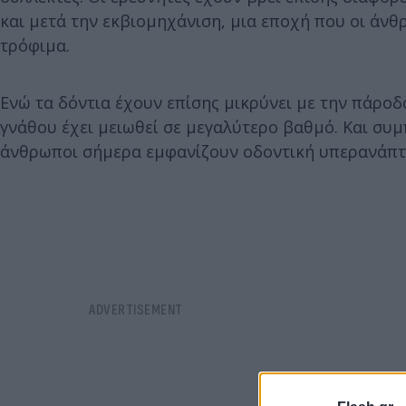
και μετά την εκβιομηχάνιση, μια εποχή που οι άν
τρόφιμα.
Ενώ τα δόντια έχουν επίσης μικρύνει με την πάροδο
γνάθου έχει μειωθεί σε μεγαλύτερο βαθμό. Και συμ
άνθρωποι σήμερα εμφανίζουν οδοντική υπερανάπτ