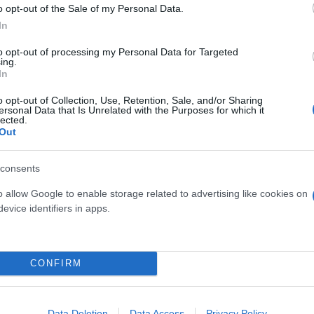
o opt-out of the Sale of my Personal Data.
In
to opt-out of processing my Personal Data for Targeted
ing.
In
o opt-out of Collection, Use, Retention, Sale, and/or Sharing
ersonal Data that Is Unrelated with the Purposes for which it
lected.
Out
 εύκολα και γευστικά - Πώς θα το φτιάξεις
consents
τερο φίλο της καρδιάς - «Βόμβα» πρωτεΐνης και
o allow Google to enable storage related to advertising like cookies on
evice identifiers in apps.
ό; Δες πώς αυτή η λανθασμένη τακτική επηρεάζει
CONFIRM
Data Deletion
Data Access
Privacy Policy