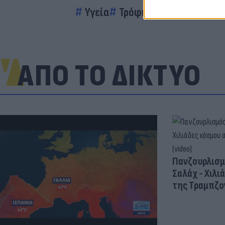
Υγεία
Τρόφιμα
Διατροφή
ΑΠΟ ΤΟ ΔΙΚΤΥΟ
Πανζουρλισμ
Σαλάχ - Χιλι
της Τραμπζον