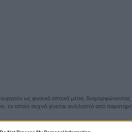
τουργούν ως φυσικά οπτικά μέσα, διαμορφώνοντας 
ο, το οποίο συχνά γίνεται αντιληπτό από παρατηρη