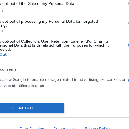
o opt-out of the Sale of my Personal Data.
In
to opt-out of processing my Personal Data for Targeted
ing.
In
o opt-out of Collection, Use, Retention, Sale, and/or Sharing
ersonal Data that Is Unrelated with the Purposes for which it
lected.
Out
consents
o allow Google to enable storage related to advertising like cookies on
evice identifiers in apps.
CONFIRM
μονες τα αποκαλούν «φωτοστέφανα 22 μοιρών», επε
Data Deletion
Data Access
Privacy Policy