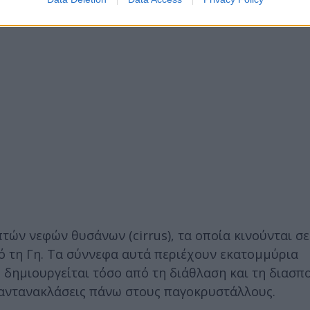
ών νεφών θυσάνων (cirrus), τα οποία κινούνται σ
ό τη Γη. Τα σύννεφα αυτά περιέχουν εκατομμύρια
δημιουργείται τόσο από τη διάθλαση και τη διασπ
 αντανακλάσεις πάνω στους παγοκρυστάλλους.