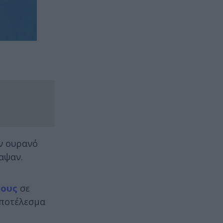
ον ουρανό
αψαν.
ους
σε
αποτέλεσμα