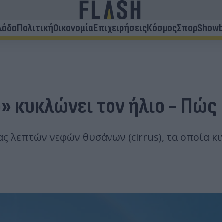
λάδα
Πολιτική
Οικονομία
Επιχειρήσεις
Κόσμος
Σπορ
Showb
κυκλώνει τον ήλιο - Πώς 
 λεπτών νεφών θυσάνων (cirrus), τα οποία κι