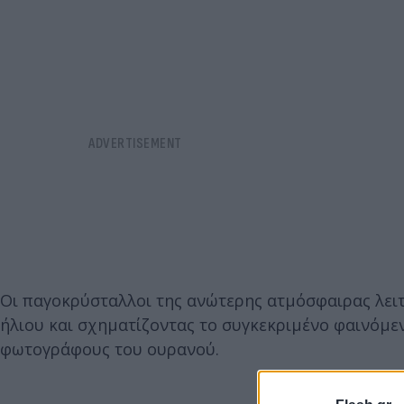
Οι παγοκρύσταλλοι της ανώτερης ατμόσφαιρας λει
ήλιου και σχηματίζοντας το συγκεκριμένο φαινόμεν
φωτογράφους του ουρανού.