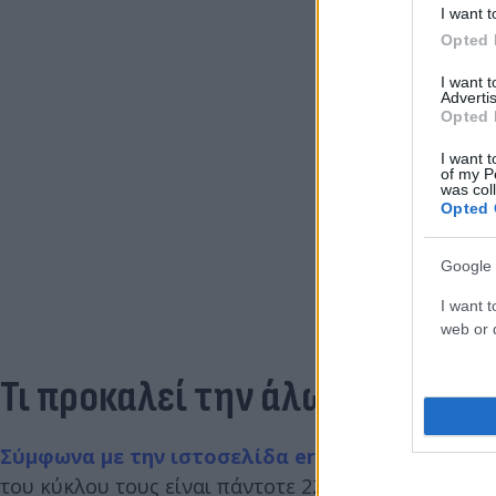
I want t
Opted 
I want 
Advertis
Opted 
I want t
of my P
was col
Opted 
Google 
I want t
web or d
Τι προκαλεί την άλω;
Σύμφωνα με την ιστοσελίδα erthsky.org
, επιστή
του κύκλου τους είναι πάντοτε 22 μοίρες.