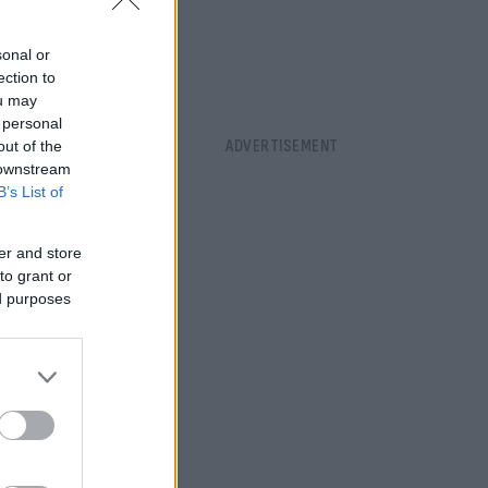
sonal or
ection to
ou may
 personal
out of the
 downstream
B’s List of
er and store
to grant or
ed purposes