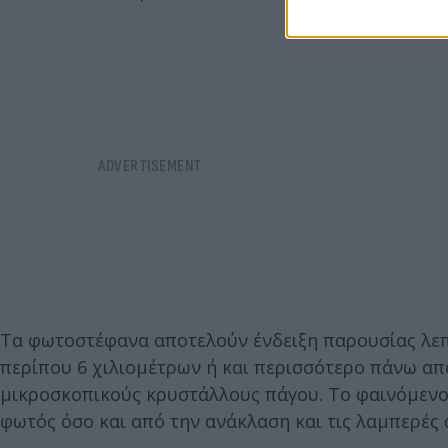
Τα φωτοστέφανα αποτελούν ένδειξη παρουσίας λεπτ
περίπου 6 χιλιομέτρων ή και περισσότερο πάνω απ
μικροσκοπικούς κρυστάλλους πάγου. Το φαινόμενο 
φωτός όσο και από την ανάκλαση και τις λαμπερές