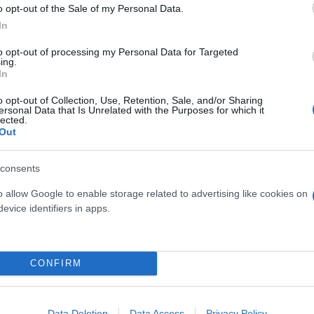
o opt-out of the Sale of my Personal Data.
 Νίνιο προς το τέλος αυτής της χρονιάς και ίσως τ
In
ς, πιο έγκυρες, σχετικά με αυτήν την εξέλιξη», σημ
to opt-out of processing my Personal Data for Targeted
ing.
In
o opt-out of Collection, Use, Retention, Sale, and/or Sharing
ersonal Data that Is Unrelated with the Purposes for which it
lected.
Out
consents
o allow Google to enable storage related to advertising like cookies on
evice identifiers in apps.
ι για υψηλότερες θερμοκρασίε
ς Λαγουβάρδος, οι εποχικές προγνώσεις για το προ
CONFIRM
η θα είναι αρκετά υψηλότερες από τις κανονικές γι
ε όλα τα τελευταία χρόνια», είπε.
Data Deletion
Data Access
Privacy Policy