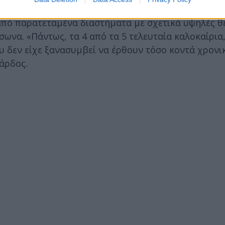
 από παρατεταμένα διαστήματα με σχετικά υψηλές 
σωνα. «Πάντως, τα 4 από τα 5 τελευταία καλοκαίρια
υ δεν είχε ξανασυμβεί να έρθουν τόσο κοντά χρονι
άρδος.