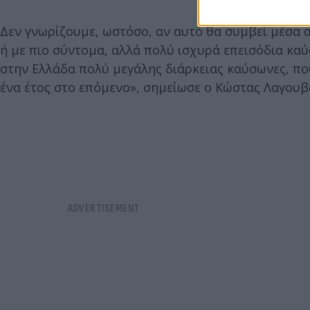
Δεν γνωρίζουμε, ωστόσο, αν αυτό θα συμβεί μέσα
ή με πιο σύντομα, αλλά πολύ ισχυρά επεισόδια καύ
στην Ελλάδα πολύ μεγάλης διάρκειας καύσωνες, πο
ένα έτος στο επόμενο», σημείωσε ο Κώστας Λαγουβ