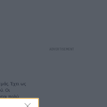
εμάς. Έχει ως
ύ. Οι
νται πολύ