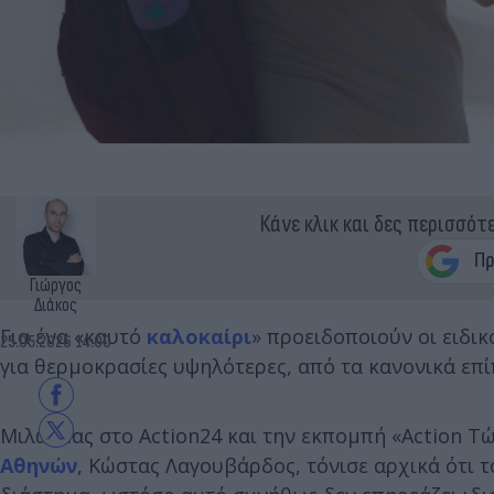
Κάνε κλικ και δες περισσότ
Γιώργος
Διάκος
Για ένα «καυτό
καλοκαίρι
» προειδοποιούν οι ειδι
25.05.2026 14:00
για θερμοκρασίες υψηλότερες, από τα κανονικά επί
Μιλώντας στο Action24 και την εκπομπή «Action Τ
Αθηνών
, Κώστας Λαγουβάρδος, τόνισε αρχικά ότι τ