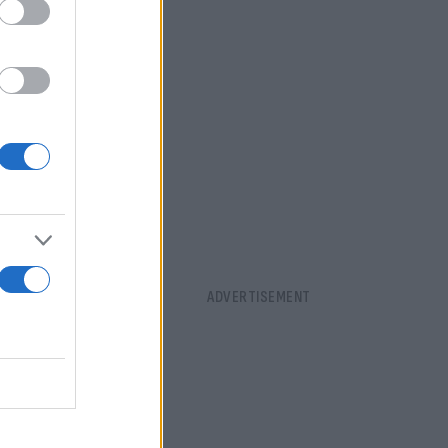
ους πρώτους
είωσε.
ς»
σεχές
α την εποχή.