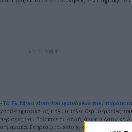
διάστημα, ωστόσο αυτό συνήθως δεν επηρεάζει ιδια
«
Το Ελ Νίνιο είναι ένα φαινόμενο που παρουσι
χαρακτηριστικό τις πολύ υψηλές θερμοκρασίες που
περιοχές που βρίσκονται κοντά, όπως η Λατινική Α
σημαντικά. Επηρεάζεται επίσης και η περιοχή της 