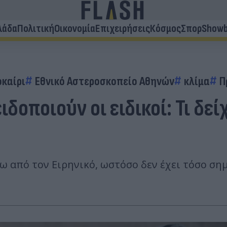
λάδα
Πολιτική
Οικονομία
Επιχειρήσεις
Κόσμος
Σπορ
Showb
καίρι
Εθνικό Αστεροσκοπείο Αθηνών
κλίμα
Π
ιδοποιούν οι ειδικοί: Τι δε
ρω από τον Ειρηνικό, ωστόσο δεν έχει τόσο σ