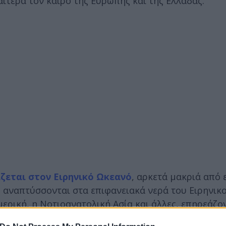
ίτερα τον καιρό της Ευρώπης και της Ελλάδας.
άζεται στον Ειρηνικό Ωκεανό
, αρκετά μακριά από 
 αναπτύσσονται στα επιφανειακά νερά του Ειρηνικο
μερική, η Νοτιοανατολική Ασία και άλλες, επηρεάζο
Βόρειας Αμερικής», εξήγησε ο Κώστας Λαγουβάρδος.