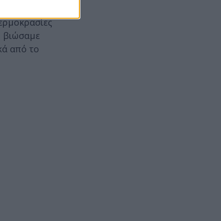
θερμοκρασίες
, βιώσαμε
κά από το