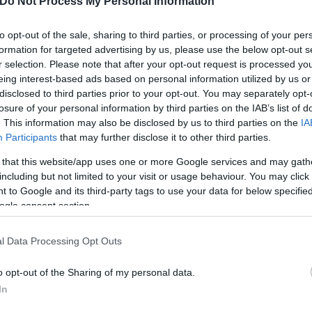
Do Not Process My Personal Information
ή της Ευρώπης και της Μεσογείου. Είναι ένα φαινόμ
to opt-out of the sale, sharing to third parties, or processing of your per
κόμα περισσότερο η θερμοκρασία του πλανήτη. Για 
formation for targeted advertising by us, please use the below opt-out s
r selection. Please note that after your opt-out request is processed y
ζεστές χρονιές που έχουμε βιώσει ως πλανήτης», αν
eing interest-based ads based on personal information utilized by us or
υργήσει προσθετικά στα φαινόμενα της κλιματικής α
disclosed to third parties prior to your opt-out. You may separately opt-
losure of your personal information by third parties on the IAB’s list of
. This information may also be disclosed by us to third parties on the
IA
Participants
that may further disclose it to other third parties.
 that this website/app uses one or more Google services and may gath
including but not limited to your visit or usage behaviour. You may click 
 to Google and its third-party tags to use your data for below specifi
ogle consent section.
l Data Processing Opt Outs
o opt-out of the Sharing of my personal data.
In