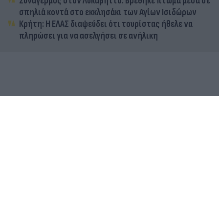
Συναγερμός στον Λυκαβηττό: Βρέθηκε πτώμα μέσα σε
σπηλιά κοντά στο εκκλησάκι των Αγίων Ισιδώρων
Κρήτη: Η ΕΛΑΣ διαψεύδει ότι τουρίστας ήθελε να
πληρώσει για να ασελγήσει σε ανήλικη