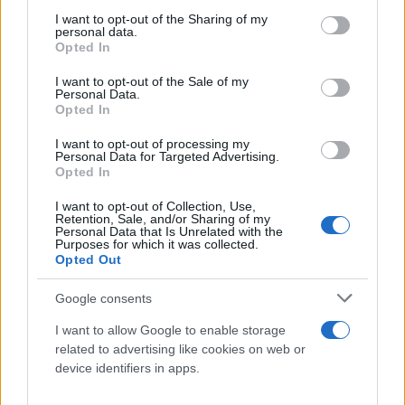
services and may gather and store information including but
καταιγίδες. Στις υπόλοιπες περιοχές λίγες
not limited to your visit or usage behaviour. You may click to
I want to opt-out of the Sharing of my
νεφώσεις παροδικά αυξημένες τις
personal data.
grant or deny consent to Google and its third-party tags to
απογευματινές ώρες οπότε θα σημειωθούν
Opted In
use your data for below specified purposes in below Google
τοπικές βροχές και μεμονωμένες καταιγίδες.
consent section.
I want to opt-out of the Sale of my
Personal Data.
Ανεμοι: Μεταβλητοί 3 με 4 και στα
Opted In
ανατολικά βορειοανατολικοί 4 με 5 μποφόρ.
I want to opt-out of processing my
Θερμοκρασία: Έως 27 βαθμούς Κελσίου. Στη
Personal Data for Targeted Advertising.
δυτική Μακεδονία 2 με 3 βαθμούς
Opted In
χαμηλότερη.
I want to opt-out of Collection, Use,
Retention, Sale, and/or Sharing of my
Personal Data that Is Unrelated with the
Purposes for which it was collected.
Νησιά Ιονίου – Ήπειρος – Δυτική Στερεά – Δυτική
Opted Out
Πελοπόννησος
Google consents
Καιρός: Λίγες νεφώσεις παροδικά αυξημένες
I want to allow Google to enable storage
τις απογευματινές ώρες οπότε θα
related to advertising like cookies on web or
σημειωθούν τοπικές βροχές και κυρίως στα
device identifiers in apps.
ορεινά των ηπειρωτικών περιοχών