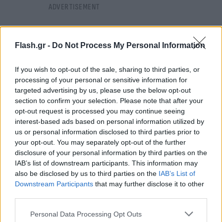
Flash.gr -
Do Not Process My Personal Information
If you wish to opt-out of the sale, sharing to third parties, or
processing of your personal or sensitive information for
targeted advertising by us, please use the below opt-out
section to confirm your selection. Please note that after your
opt-out request is processed you may continue seeing
interest-based ads based on personal information utilized by
us or personal information disclosed to third parties prior to
your opt-out. You may separately opt-out of the further
disclosure of your personal information by third parties on the
IAB’s list of downstream participants. This information may
also be disclosed by us to third parties on the
IAB’s List of
Καιρός: Στην κεντρική Μακεδονία λίγες
Downstream Participants
that may further disclose it to other
νεφώσεις παροδικά αυξημένες με τοπικές
third parties.
βροχές κυρίως τις απογευματινές ώρες,
οπότε θα εκδηλωθούν και μεμονωμένες
Please note that this website/app uses one or more Google
Personal Data Processing Opt Outs