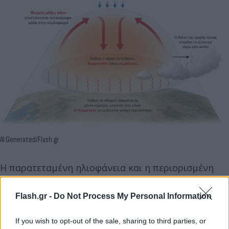
AI Generated/Flash.gr
Η παρατεταμένη ηλιοφάνεια και η περιορισμένη
ανάπτυξη νεφώσεων, οδηγούν σε περαιτέρω
συσσώρευση θερμότητας, παρατείνοντας και
Flash.gr -
Do Not Process My Personal Information
ενισχύοντας το θερμό κύμα. Αντίστοιχα φαινόμενα
If you wish to opt-out of the sale, sharing to third parties, or
καταγράφονται συχνά στη δυτική Βόρεια Αμερική.