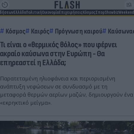
ιδήσεων
Ελλάδα
Πολιτική
Οικονομία
Επιχειρήσεις
Κόσμος
Σπορ
Showbiz
Weekend
Κόσμος
Καιρός
Πρόγνωση καιρού
Καύσωνα
Τι είναι ο «θερμικός θόλος» που φέρνει
ακραίο καύσωνα στην Ευρώπη - Θα
επηρεαστεί η Ελλάδα;
Παρατεταμένη ηλιοφάνεια και περιορισμένη
ανάπτυξη νεφώσεων σε συνδυασμό με τη
μεταφορά θερμών αερίων μαζών, δημιουργούν ένα
«εκρηκτικό μείγμα».