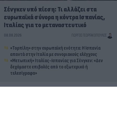
Σένγκεν υπό πίεση: Τι αλλάζει στα
ευρωπαϊκά σύνορα η κόντρα Ισπανίας,
Ιταλίας για το μεταναστευτικό
08.08.2026
ΓΙΏΡΓΟΣ ΓΕΩΡΓΑΚΌΠΟΥΛΟΣ
«Τορπίλη» στην ευρωπαϊκή ενότητα: Η Ισπανία
απαντά στην Ιταλία με συνοριακούς ελέγχους
«Μετωπική» Ιταλίας-Ισπανίας για Σένγκεν: «Δεν
δεχόμαστε επιβολές από το εξωτερικό ή
τελεσίγραφα»