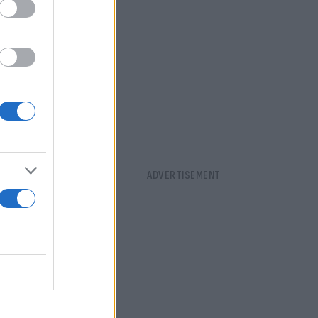
 ενώ η
φάλου είναι
ττάρων
α
ης
σει μονάδες