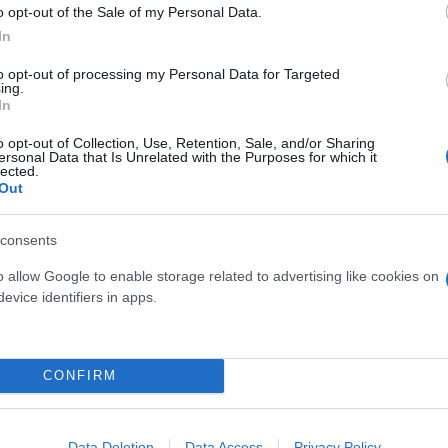
o opt-out of the Sale of my Personal Data.
α διαβάσεις ένα άρθρο
In
to opt-out of processing my Personal Data for Targeted
ύβου του Ρούμπικ απαιτεί 12 bits το δευτερόλεπτο,
ing.
In
ουλάχιστον προσωρινά. Οπότε, η ταχύτητα του εγκε
o opt-out of Collection, Use, Retention, Sale, and/or Sharing
ersonal Data that Is Unrelated with the Purposes for which it
lected.
Out
γεκφάλου είναι τρομακτική. Τα 80 δισ. νευρικών κυ
οποιούνται, ώστε να μπορούμε να αισθανόμαστε, ν
consents
ς σε συνάρτηση με τους συνανθρώπους μας.
o allow Google to enable storage related to advertising like cookies on
evice identifiers in apps.
ρώνες, που επαρκούν για τις βασικές λειτουργίες τ
εν μπορεί ο ανθρώπινος εγκέφαλος να χρησιμοποιή
ηροφορίας;
CONFIRM
Data Deletion
Data Access
Privacy Policy