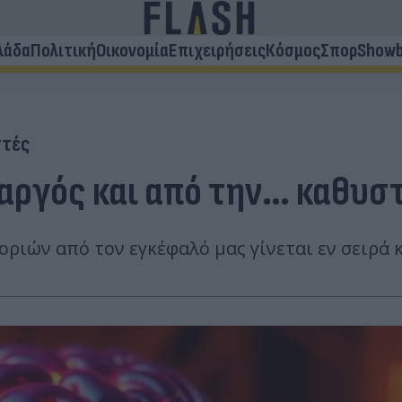
λάδα
Πολιτική
Οικονομία
Επιχειρήσεις
Κόσμος
Σπορ
Showb
στές
ο αργός και από την… καθυ
οριών από τον εγκέφαλό μας γίνεται εν σειρά 