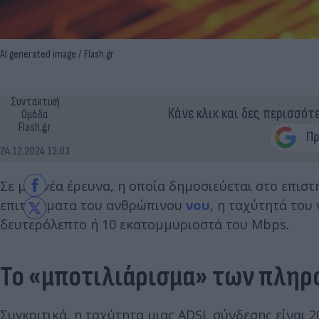
AI generated image / Flash.gr
Συντακτική
Κάνε κλικ και δες περισσότ
Ομάδα
Flash.gr
24.12.2024 13:03
Σε μια νέα έρευνα, η οποία δημοσιεύεται στο επισ
επιτεύγματα του ανθρώπινου
νου
, η ταχύτητά του
δευτερόλεπτο ή 10 εκατομμυριοστά του Mbps.
Το «μποτιλιάρισμα» των πλη
Συγκριτικά, η ταχύτητα μιας ADSL σύνδεσης είναι 2