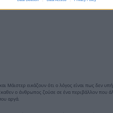
και Μάιστερ εικάζουν ότι ο λόγος είναι πως δεν υπή
νέκαθεν ο άνθρωπος ζούσε σε ένα περιβάλλον που ά
σου αργά.