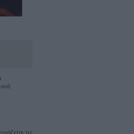
α
 ανά
εργάζεται τις