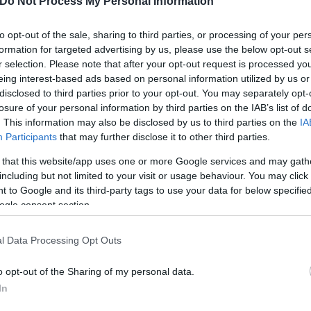
Do Not Process My Personal Information
ιστερ από το Ινστιτούτο Τεχνολογίας της Καλιφόρν
to opt-out of the sale, sharing to third parties, or processing of your per
ναι δυνατόν να αντιλαμβανόμαστε τον κόσμο και να
formation for targeted advertising by us, please use the below opt-out s
αργό «υπολογιστή»; Και πώς ο εγκέφαλος φιλτράρε
r selection. Please note that after your opt-out request is processed y
eing interest-based ads based on personal information utilized by us or
disclosed to third parties prior to your opt-out. You may separately opt-
losure of your personal information by third parties on the IAB’s list of
. This information may also be disclosed by us to third parties on the
IA
Participants
that may further disclose it to other third parties.
 that this website/app uses one or more Google services and may gath
including but not limited to your visit or usage behaviour. You may click 
 to Google and its third-party tags to use your data for below specifi
ogle consent section.
l Data Processing Opt Outs
o opt-out of the Sharing of my personal data.
In