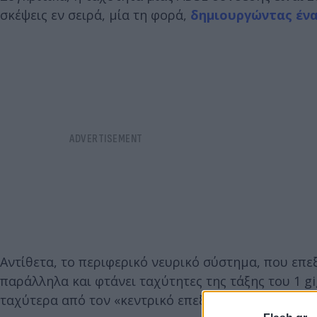
σκέψεις εν σειρά, μία τη φορά,
δημιουργώντας έν
Αντίθετα, το περιφερικό νευρικό σύστημα, που επε
παράλληλα και φτάνει ταχύτητες της τάξης του 1 gi
ταχύτερα από τον «κεντρικό επεξεργαστή» μας.