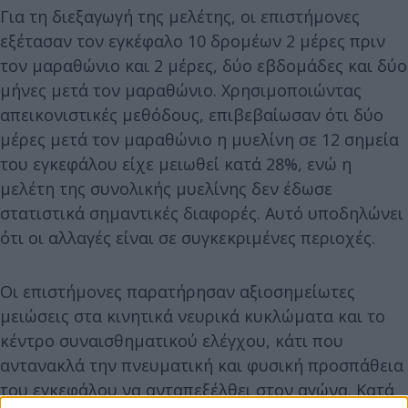
Για τη διεξαγωγή της μελέτης, οι επιστήμονες
εξέτασαν τον εγκέφαλο 10 δρομέων 2 μέρες πριν
τον μαραθώνιο και 2 μέρες, δύο εβδομάδες και δύο
μήνες μετά τον μαραθώνιο. Χρησιμοποιώντας
απεικονιστικές μεθόδους, επιβεβαίωσαν ότι δύο
μέρες μετά τον μαραθώνιο η μυελίνη σε 12 σημεία
του εγκεφάλου είχε μειωθεί κατά 28%, ενώ η
μελέτη της συνολικής μυελίνης δεν έδωσε
στατιστικά σημαντικές διαφορές. Αυτό υποδηλώνει
ότι οι αλλαγές είναι σε συγκεκριμένες περιοχές.
Οι επιστήμονες παρατήρησαν αξιοσημείωτες
μειώσεις στα κινητικά νευρικά κυκλώματα και το
κέντρο συναισθηματικού ελέγχου, κάτι που
αντανακλά την πνευματική και φυσική προσπάθεια
του εγκεφάλου να ανταπεξέλθει στον αγώνα. Κατά