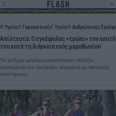
ιδήσεων
Ελλάδα
Πολιτική
Οικονομία
Επιχειρήσεις
Κόσμος
Σπορ
Showbiz
Weekend
Υγεία
Γυμναστική
Υγεία
Ανθρώπινος Εγκέφ
Απίστευτο: Ο εγκέφαλος «τρώει» τον εαυτό
του κατά τη διάρκεια ενός μαραθωνίου
Το τρέξιμο μεγάλων αποστάσεων αλλάζει
προσωρινά τον εγκέφαλο, σύμφωνα με Ισπανούς
επιστήμονες.