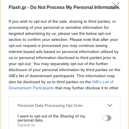
τη διάρκεια ενός μαραθωνίου αυξάνονται και οι
Flash.gr -
Do Not Process My Personal Information
μεταβολικές ανάγκες του εγκεφάλου. Το καύσιμο
των κυττάρων, που είναι η μυελίνη, καταναλώνεται
If you wish to opt-out of the sale, sharing to third parties, or
ταχύτερα απ’ ό,τι συνήθως και αναπληρώνεται πιο
processing of your personal or sensitive information for
αργά. Αυτό προκαλεί το «έλλειμμα».
targeted advertising by us, please use the below opt-out
section to confirm your selection. Please note that after your
opt-out request is processed you may continue seeing
interest-based ads based on personal information utilized by
us or personal information disclosed to third parties prior to
your opt-out. You may separately opt-out of the further
disclosure of your personal information by third parties on the
IAB’s list of downstream participants. This information may
also be disclosed by us to third parties on the
IAB’s List of
Downstream Participants
that may further disclose it to other
third parties.
Please note that this website/app uses one or more Google
Personal Data Processing Opt Outs
services and may gather and store information including but
not limited to your visit or usage behaviour. You may click to
I want to opt-out of the Sharing of my
personal data.
grant or deny consent to Google and its third-party tags to
Opted In
use your data for below specified purposes in below Google