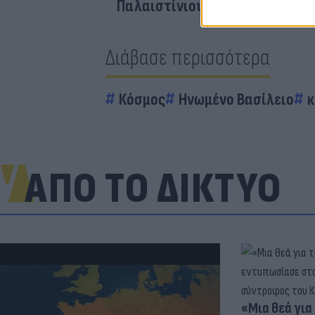
Παλαιστίνιου κρατουμένου
Διάβασε περισσότερα
Κόσμος
Ηνωμένο Βασίλειο
κ
ΑΠΟ ΤΟ ΔΙΚΤΥΟ
«Μια θεά για 