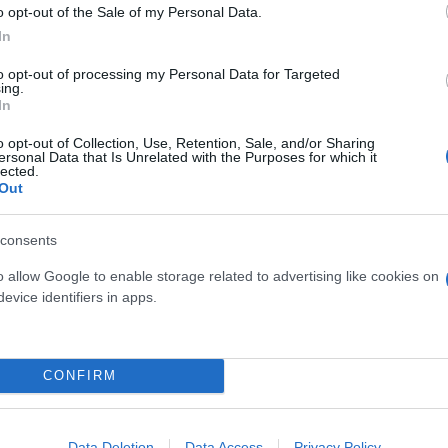
o opt-out of the Sale of my Personal Data.
In
ερο
Flash.gr
στην αναζήτηση της
Google
to opt-out of processing my Personal Data for Targeted
ing.
In
o opt-out of Collection, Use, Retention, Sale, and/or Sharing
ersonal Data that Is Unrelated with the Purposes for which it
lected.
Out
consents
o allow Google to enable storage related to advertising like cookies on
evice identifiers in apps.
ή κράτησαν ομήρους δεσμοφύλακες – Κατέληξαν σ
té θα «υποδεχτούν» τον Σαρκοζί - Διάσημοι κρατ
CONFIRM
» για όσους αποκάλυψαν τη σεξουαλική κακοποίη
Data Deletion
Data Access
Privacy Policy