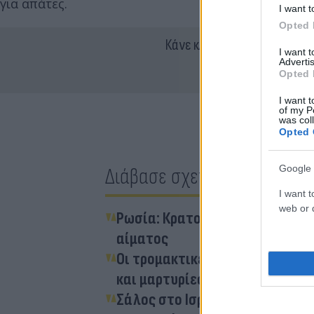
για απάτες.
I want t
Opted 
Κάνε κλικ και δες περισσότ
I want 
Advertis
Opted 
I want t
of my P
was col
Opted 
Google 
Διάβασε σχετικά
I want t
web or d
Ρωσία: Κρατούμενοι σε φυλακ
αίματος
Οι τρομακτικές φυλακές La San
και μαρτυρίες
Σάλος στο Ισραήλ: «Κυνηγητό