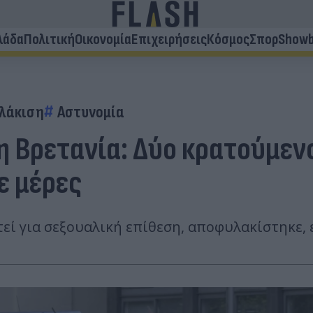
λάδα
Πολιτική
Οικονομία
Επιχειρήσεις
Κόσμος
Σπορ
Showb
λάκιση
Αστυνομία
η Βρετανία: Δύο κρατούμε
ε μέρες
εί για σεξουαλική επίθεση, αποφυλακίστηκε, 