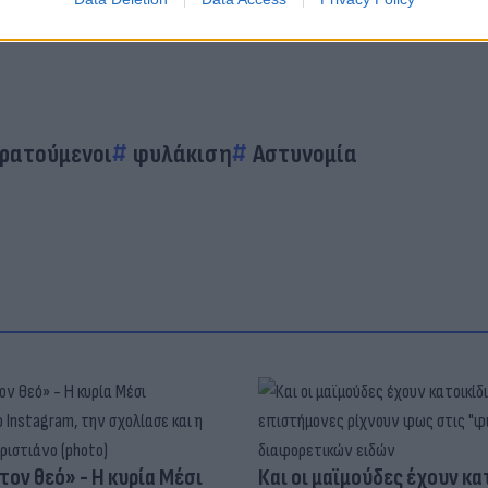
ρατούμενοι
φυλάκιση
Αστυνομία
τον θεό» - Η κυρία Μέσι
Και οι μαϊμούδες έχουν κατ