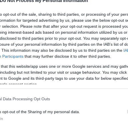
Do Not Process My Personal Information
α, διευκρίνισε το υπουργείο Εσωτερικών. Είχε ξεκιν
 τουριστική βίζα με την οποία μπήκε στη χώρα, το 
to opt-out of the sale, sharing to third parties, or processing of your per
formation for targeted advertising by us, please use the below opt-out s
r selection. Please note that after your opt-out request is processed y
eing interest-based ads based on personal information utilized by us or
disclosed to third parties prior to your opt-out. You may separately opt-
losure of your personal information by third parties on the IAB’s list of
. This information may also be disclosed by us to third parties on the
IA
Participants
that may further disclose it to other third parties.
 that this website/app uses one or more Google services and may gath
including but not limited to your visit or usage behaviour. You may click 
 to Google and its third-party tags to use your data for below specifi
ogle consent section.
l Data Processing Opt Outs
o opt-out of the Sharing of my personal data.
 άλλον έναν κρατούμενο, τον Ουίλιαμ Σμιθ, ο οποί
In
ην Δευτέρα. Ο Σμιθ είχε καταδικαστεί σε φυλάκιση