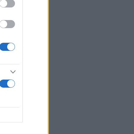
ε λίμνη
ούμενοι
ση