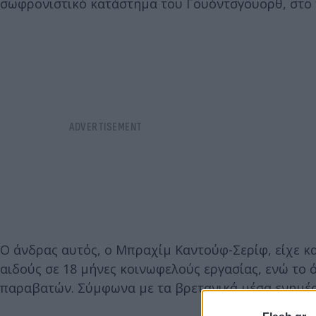
σωφρονιστικό κατάστημα του Γουόντσγουορθ, στο 
Ο άνδρας αυτός, ο Μπραχίμ Καντούφ-Σερίφ, είχε κ
αιδούς σε 18 μήνες κοινωφελούς εργασίας, ενώ το
παραβατών. Σύμφωνα με τα βρετανικά μέσα ενημέρ