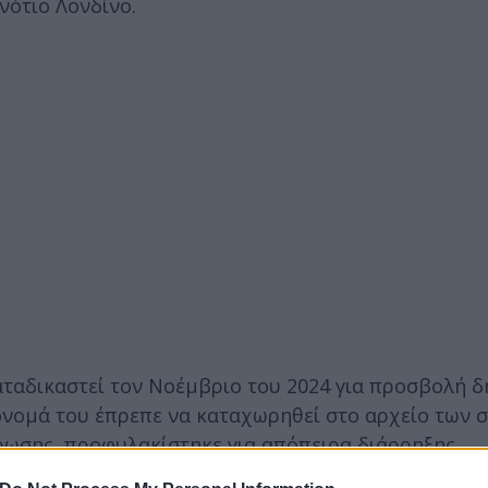
νότιο Λονδίνο.
αταδικαστεί τον Νοέμβριο του 2024 για προσβολή 
 όνομά του έπρεπε να καταχωρηθεί στο αρχείο των 
ωσης, προφυλακίστηκε για απόπειρα διάρρηξης.