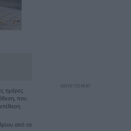
ες ημέρες
όθεση, που
επίθεση.
βρίου από το