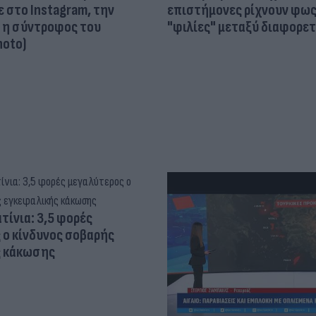
 στο Instagram, την
επιστήμονες ρίχνουν φως
ι η σύντροφος του
"φιλίες" μεταξύ διαφορε
hoto)
τίνια: 3,5 φορές
 ο κίνδυνος σοβαρής
ς κάκωσης