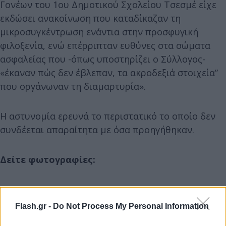
Γονέων του 1ου Δημοτικού Σχολείου Τσεσμέ είχε
εκδώσει ανακοίνωση που καταδίκαζαν τη
μικροσυγκέντρωση ενάντια στην προσφυγική
φιλοξενία, ενώ επέρριπταν ευθύνες στα σώματα
ασφαλείας που -όπως υποστηρίζει ο Σύλλογος-
«έκαναν πώς δεν έβλεπαν, τα ακροδεξιά στοιχεία”
που οργάνωναν τη διαμαρτυρία».
Η αστυνομία ερευνά το περιστατικό το οποίο δεν
συνδέεται απαραίτητα με όσα προηγήθηκαν.
Δείτε φωτογραφίες:
Flash.gr -
Do Not Process My Personal Information