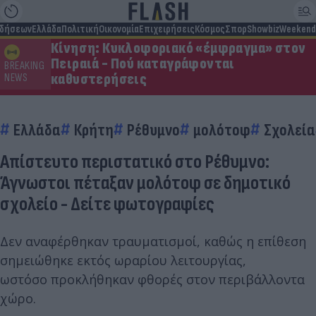
ιδήσεων
Ελλάδα
Πολιτική
Οικονομία
Επιχειρήσεις
Κόσμος
Σπορ
Showbiz
Weekend
Κίνηση: Κυκλοφοριακό «έμφραγμα» στον
Πειραιά - Πού καταγράφονται
BREAKING
καθυστερήσεις
NEWS
Ελλάδα
Κρήτη
Ρέθυμνο
μολότοφ
Σχολεία
Απίστευτο περιστατικό στο Ρέθυμνο:
Άγνωστοι πέταξαν μολότοφ σε δημοτικό
σχολείο - Δείτε φωτογραφίες
Δεν αναφέρθηκαν τραυματισμοί, καθώς η επίθεση
σημειώθηκε εκτός ωραρίου λειτουργίας,
ωστόσο προκλήθηκαν φθορές στον περιβάλλοντα
χώρο.