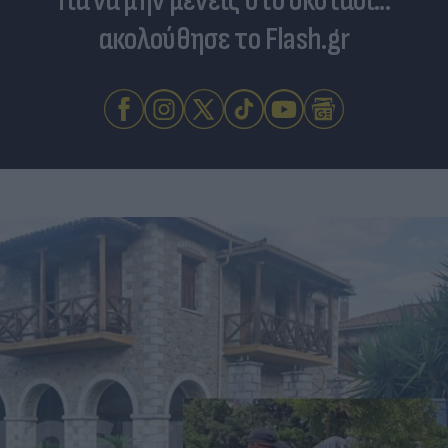
Για να μην μένεις στο σκοτάδι...
ακολούθησε το Flash.gr