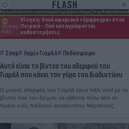
ιδήσεων
Ελλάδα
Πολιτική
Οικονομία
Επιχειρήσεις
Κόσμος
Σπορ
Showbiz
Weekend
Κίνηση: Κυκλοφοριακό «έμφραγμα» στον
Πειραιά - Πού καταγράφονται
BREAKING
καθυστερήσεις
NEWS
Σπορ
Λαμίν Γιαμάλ
Ποδόσφαιρο
Αυτό είναι το βίντεο του αδερφού του
Γιαμάλ που κάνει τον γύρο του διαδικτύου
Ο μικρός αδερφός του Γιαμάλ έγινε πάλι viral με το
βίντεο που τον δείχνει να κάθεται πίσω από το
τιμόνι ενός παιδικού αυτοκινήτου Μερσέντες.