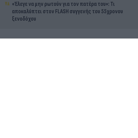
Μυστράς: Από παθολογικά αίτια ο θάνατος του
ηλικιωμένου που βρέθηκε σε καταψύκτη
«Έλεγε να μην ρωτούν για τον πατέρα του»: Τι
αποκαλύπτει στον FLASH συγγενής του 55χρονου
ξενοδόχου