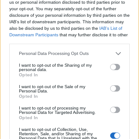
us or personal information disclosed to third parties prior to
your opt-out. You may separately opt-out of the further
disclosure of your personal information by third parties on the
IAB’s list of downstream participants. This information may
also be disclosed by us to third parties on the
IAB’s List of
Downstream Participants
that may further disclose it to other
third parties.
Please note that this website/app uses one or more Google
Personal Data Processing Opt Outs
services and may gather and store information including but
not limited to your visit or usage behaviour. You may click to
I want to opt-out of the Sharing of my
personal data.
grant or deny consent to Google and its third-party tags to
Opted In
use your data for below specified purposes in below Google
consent section.
I want to opt-out of the Sale of my
Personal Data.
Opted In
I want to opt-out of processing my
Personal Data for Targeted Advertising.
Opted In
Ο μικρός
Κέινε
είχε γίνει ιδιαίτερα γνωστός και
μετά την κατάκτηση του UEFA Euro 2024 από την
I want to opt-out of Collection, Use,
Retention, Sale, and/or Sharing of my
εθνική Ισπανίας, όταν μπήκε στον αγωνιστικό χώρο
Personal Data that Is Unrelated with the