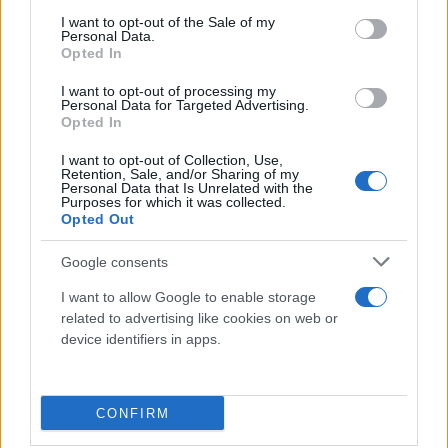
consent section.
Το «χαζό» τηλέφωνο είναι ένα νέο, χωρίς
I want to opt-out of the Sale of my
Personal Data.
χαρακτηριστικά πτυσσόμενο τηλέφωνο που
Opted In
τροφοδοτεί τις αυξανόμενες ορέξεις των νεότερων
I want to opt-out of processing my
ανθρώπων που θέλουν να βγάλουν τα smartphone
Personal Data for Targeted Advertising.
Opted In
από τη ζωή τους.
I want to opt-out of Collection, Use,
Retention, Sale, and/or Sharing of my
Η έννοια της «ψηφιακής αποτοξίνωσης» έχει γίνει
Personal Data that Is Unrelated with the
Purposes for which it was collected.
πιο δημοφιλής τα τελευταία χρόνια, καθώς οι
Opted Out
καταναλωτές, κυρίως της GenZ, προσπαθούν να
Google consents
περιορίσουν τις επιβλαβείς επιπτώσεις των μέσων
κοινωνικής δικτύωσης στην καθημερινή τους ζωή.
I want to allow Google to enable storage
related to advertising like cookies on web or
device identifiers in apps.
«Στον γρήγορο ψηφιακό μας κόσμο, μπορεί συχνά
να νιώθουμε ότι το διαδικτυακό buzz δεν σταματά
ποτέ», δήλωσε ο Lars Silberbauer, επικεφαλής
CONFIRM
μάρκετινγκ της HMD.