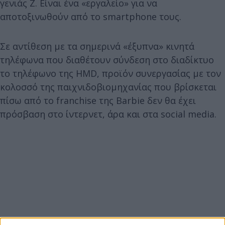
γενιάς Ζ. Είναι ένα «εργαλείο» για να
αποτοξινωθούν από το smartphone τους.
Σε αντίθεση με τα σημερινά «έξυπνα» κινητά
τηλέφωνα που διαθέτουν σύνδεση στο διαδίκτυο
το τηλέφωνο της HMD, προϊόν συνεργασίας με τον
κολοσσό της παιχνιδοβιομηχανίας που βρίσκεται
πίσω από το franchise της Barbie δεν θα έχει
πρόσβαση στο ίντερνετ, άρα και στα social media.