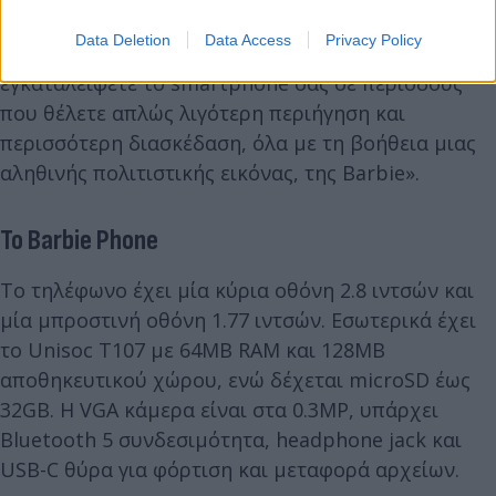
Data Deletion
Data Access
Privacy Policy
«Αυτό το τηλέφωνο σάς ενθαρρύνει να
εγκαταλείψετε το smartphone σας σε περιόδους
που θέλετε απλώς λιγότερη περιήγηση και
περισσότερη διασκέδαση, όλα με τη βοήθεια μιας
αληθινής πολιτιστικής εικόνας, της Barbie».
Το Barbie Phone
Το τηλέφωνο έχει μία κύρια οθόνη 2.8 ιντσών και
μία μπροστινή οθόνη 1.77 ιντσών. Εσωτερικά έχει
το Unisoc T107 με 64ΜΒ RAM και 128MB
αποθηκευτικού χώρου, ενώ δέχεται microSD έως
32GB. Η VGA κάμερα είναι στα 0.3MP, υπάρχει
Bluetooth 5 συνδεσιμότητα, headphone jack και
USB-C θύρα για φόρτιση και μεταφορά αρχείων.