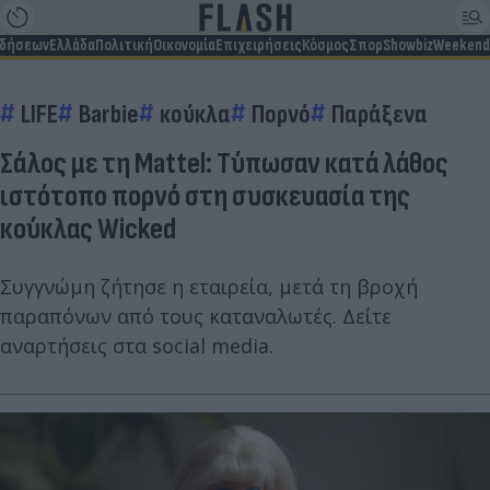
ιδήσεων
Ελλάδα
Πολιτική
Οικονομία
Επιχειρήσεις
Κόσμος
Σπορ
Showbiz
Weekend
LIFE
Barbie
κούκλα
Πορνό
Παράξενα
Σάλος με τη Mattel: Τύπωσαν κατά λάθος
ιστότοπο πορνό στη συσκευασία της
κούκλας Wicked
Συγγνώμη ζήτησε η εταιρεία, μετά τη βροχή
παραπόνων από τους καταναλωτές. Δείτε
αναρτήσεις στα social media.