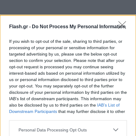
Flash.gr -
Do Not Process My Personal Information
If you wish to opt-out of the sale, sharing to third parties, or
processing of your personal or sensitive information for
targeted advertising by us, please use the below opt-out
section to confirm your selection. Please note that after your
opt-out request is processed you may continue seeing
«Λυπούμαστε βαθιά για αυτό το ατυχές λάθος και
interest-based ads based on personal information utilized by
λαμβάνουμε άμεσα μέτρα για να το διορθώσουμε.
us or personal information disclosed to third parties prior to
your opt-out. You may separately opt-out of the further
Συνιστάται στους γονείς ότι ο λανθασμένος
disclosure of your personal information by third parties on the
τυπωμένος ιστότοπος δεν είναι κατάλληλος για
IAB’s list of downstream participants. This information may
παιδιά. Συνιστάται στους καταναλωτές που έχουν
also be disclosed by us to third parties on the
IAB’s List of
Downstream Participants
that may further disclose it to other
ήδη το προϊόν να απορρίψουν τη συσκευασία του
third parties.
προϊόντος ή να αποκρύψουν τη σύνδεση και
μπορούν να επικοινωνήσουν με την εξυπηρέτηση
Please note that this website/app uses one or more Google
Personal Data Processing Opt Outs
services and may gather and store information including but