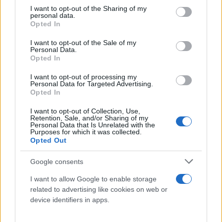
πελατών της Mattel για περισσότερες
not limited to your visit or usage behaviour. You may click to
I want to opt-out of the Sharing of my
πληροφορίες», κατέληγε η ανακοίνωση.
personal data.
grant or deny consent to Google and its third-party tags to
Opted In
use your data for below specified purposes in below Google
consent section.
I want to opt-out of the Sale of my
Η λάθος διεύθυνση ήταν τυπωμένη σε κουτιά που
Personal Data.
περιείχαν τις κούκλες Glinda και Elphaba, τους
Opted In
βασικούς χαρακτήρες στην ταινία «Wicked», τους
I want to opt-out of processing my
οποίους υποδύθηκαν η Ariana Grande και η Cynthia
Personal Data for Targeted Advertising.
Opted In
Erivo αντίστοιχα.
I want to opt-out of Collection, Use,
Retention, Sale, and/or Sharing of my
Personal Data that Is Unrelated with the
Το «Wicked», μια κινηματογραφική μεταφορά του
Purposes for which it was collected.
εξαιρετικά επιτυχημένου μιούζικαλ, θα
Opted Out
κυκλοφορήσει μέσα στον μήνα σε όλον τον κόσμο.
Google consents
I want to allow Google to enable storage
related to advertising like cookies on web or
device identifiers in apps.