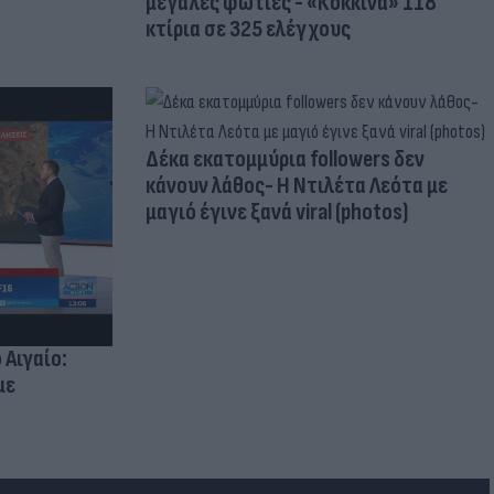
μεγάλες φωτιές - «Κόκκινα» 118
κτίρια σε 325 ελέγχους
Δέκα εκατομμύρια followers δεν
κάνουν λάθος- Η Ντιλέτα Λεότα με
μαγιό έγινε ξανά viral (photos)
 Αιγαίο:
με