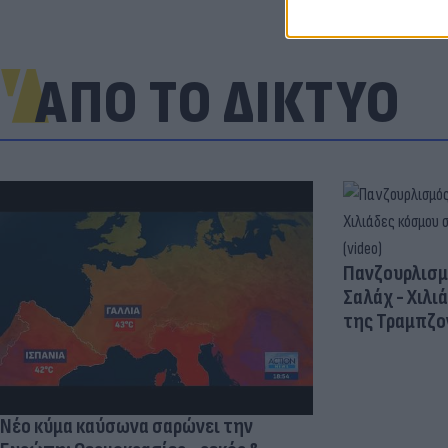
ΑΠΟ ΤΟ ΔΙΚΤΥΟ
Πανζουρλισμ
Σαλάχ - Χιλι
της Τραμπζον
Νέο κύμα καύσωνα σαρώνει την