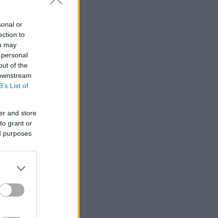
sonal or
ection to
ou may
 personal
out of the
 downstream
B’s List of
er and store
to grant or
ed purposes