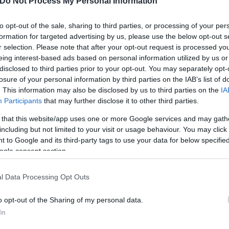
ό συμβάν.
Do Not Process My Personal Information
to opt-out of the sale, sharing to third parties, or processing of your per
formation for targeted advertising by us, please use the below opt-out s
r selection. Please note that after your opt-out request is processed y
eing interest-based ads based on personal information utilized by us or
disclosed to third parties prior to your opt-out. You may separately opt-
losure of your personal information by third parties on the IAB’s list of
. This information may also be disclosed by us to third parties on the
IA
Participants
that may further disclose it to other third parties.
 that this website/app uses one or more Google services and may gath
including but not limited to your visit or usage behaviour. You may click 
 to Google and its third-party tags to use your data for below specifi
ogle consent section.
ερο
Flash.gr
στην αναζήτηση της
Google
l Data Processing Opt Outs
o opt-out of the Sharing of my personal data.
In