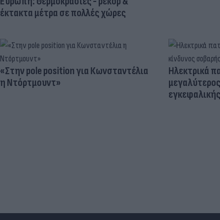
Ευρώπη: Θερμοκρασίες - ρεκόρ &
έκτακτα μέτρα σε πολλές χώρες
«Στην pole position για Κωνσταντέλια
Ηλεκτρικά πα
η Ντόρτμουντ»
μεγαλύτερος
εγκεφαλική