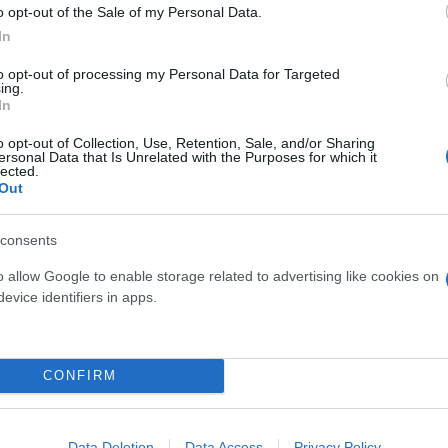
o opt-out of the Sale of my Personal Data.
In
to opt-out of processing my Personal Data for Targeted
ing.
In
η Χαλκίδα - Μηχανή παρέσυρε πεζό
o opt-out of Collection, Use, Retention, Sale, and/or Sharing
ersonal Data that Is Unrelated with the Purposes for which it
βησε» 13χρονη μαθήτρια - Είχε χειρουργηθεί πρ
lected.
Out
ονος βρέθηκε απαγχονισμένος μέσα στο σπίτι του
Διακοπή κυκλοφορίας στο σημείο
consents
ηκε στις φλόγες εν κινήσει - Βγήκε την τελευταί
o allow Google to enable storage related to advertising like cookies on
evice identifiers in apps.
CONFIRM
al News
Αυτοκίνητα
Data Deletion
Data Access
Privacy Policy