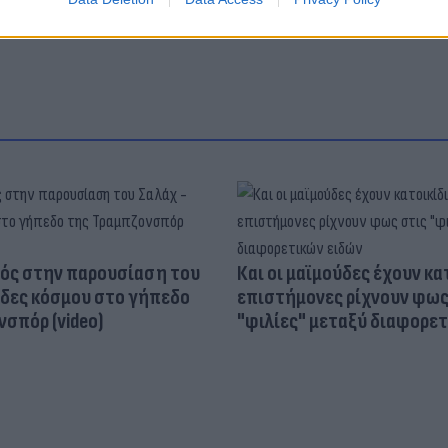
ός στην παρουσίαση του
Και οι μαϊμούδες έχουν κατ
άδες κόσμου στο γήπεδο
επιστήμονες ρίχνουν φως
σπόρ (video)
"φιλίες" μεταξύ διαφορε