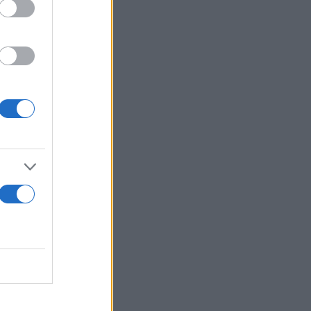
όσφατα
α