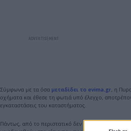
Σύμφωνα με τα όσα
μεταδίδει το evima.gr
, η Πυρ
οχήματα και έθεσε τη φωτιά υπό έλεγχο, αποτρέπο
εγκαταστάσεις του καταστήματος.
Πάντως, από το περιστατικό δεν αναφέρθηκαν τραυ