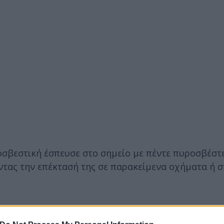
οσβεστική έσπευσε στο σημείο με πέντε πυροσβέστε
ντας την επέκτασή της σε παρακείμενα οχήματα ή σ
ματισμοί. Οι αρμόδιες αρχές έχουν ήδη ξεκινήσει 