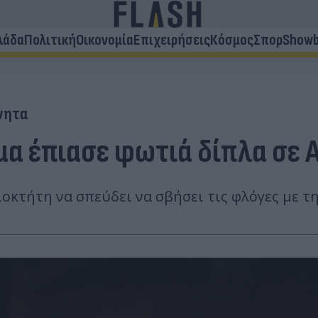
λάδα
Πολιτική
Οικονομία
Επιχειρήσεις
Κόσμος
Σπορ
Showb
νητα
μα έπιασε φωτιά δίπλα σε 
ιοκτήτη να σπεύδει να σβήσει τις φλόγες με τ