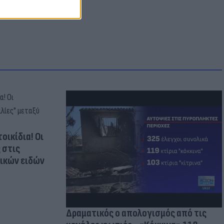
οικίδια! Οι
 στις
τικών ειδών
Δραματικός ο απολογισμός από τις