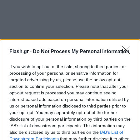
Flash.gr -
Do Not Process My Personal Information
Για ακόμη μια φορά, «Το Χαμόγελο του Παιδιού»
If you wish to opt-out of the sale, sharing to third parties, or
ενημερώνει ότι αρμόδιοι για κάθε περιστατικό
processing of your personal or sensitive information for
κακοποίησης/παραμέλησης παιδιού είναι οι
targeted advertising by us, please use the below opt-out
Εισαγγελικές και Αστυνομικές Αρχές που οφείλουν
section to confirm your selection. Please note that after your
opt-out request is processed you may continue seeing
να διερευνήσουν την κάθε υπόθεση.
interest-based ads based on personal information utilized by
us or personal information disclosed to third parties prior to
Κάθε αναφορά πρέπει να αξιολογείται από
your opt-out. You may separately opt-out of the further
disclosure of your personal information by third parties on the
εξειδικευμένη ομάδα, και δεν αποτελεί υπόθεση
IAB’s list of downstream participants. This information may
ενός.
also be disclosed by us to third parties on the
IAB’s List of
Downstream Participants
that may further disclose it to other