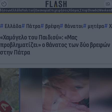
ιδήσεων
Ελλάδα
Πολιτική
Οικονομία
Επιχειρήσεις
Κόσμος
Σπορ
Showbiz
Weekend
Ελλάδα
Πάτρα
βρέφη
θάνατοι
μητέρα
Χ
«Χαμόγελο του Παιδιού»: «Μας
προβληματίζει» ο θάνατος των δύο βρεφών
στην Πάτρα