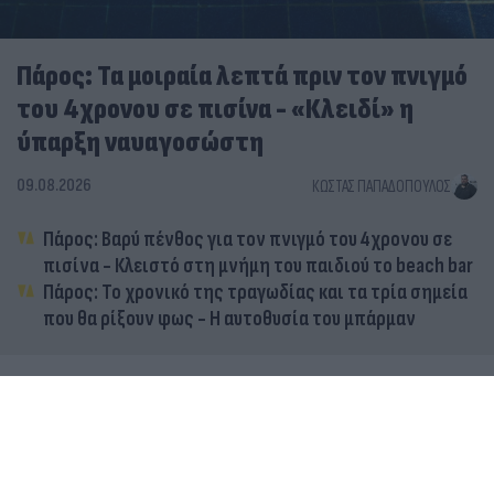
Πάρος: Τα μοιραία λεπτά πριν τον πνιγμό
του 4χρονου σε πισίνα - «Κλειδί» η
ύπαρξη ναυαγοσώστη
09.08.2026
ΚΏΣΤΑΣ ΠΑΠΑΔΌΠΟΥΛΟΣ
Πάρος: Βαρύ πένθος για τον πνιγμό του 4χρονου σε
πισίνα - Κλειστό στη μνήμη του παιδιού το beach bar
Πάρος: Το χρονικό της τραγωδίας και τα τρία σημεία
που θα ρίξουν φως - Η αυτοθυσία του μπάρμαν