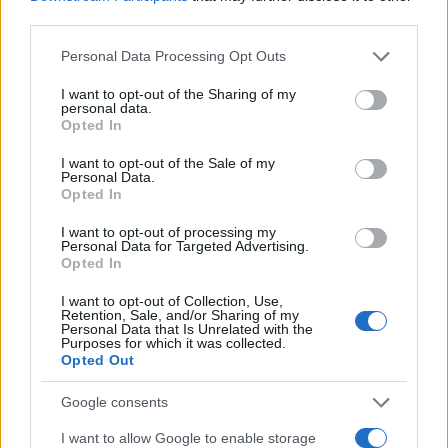
Στην συγκεκριμένη περίπτωση,
δημιουργούνται
third parties.
ερωτηματικά αναφορικά με τον συντονισμό των
Please note that this website/app uses one or more Google
Personal Data Processing Opt Outs
αρμόδιων Αστυνομικών και Εισαγγελικών
services and may gather and store information including but
not limited to your visit or usage behaviour. You may click to
I want to opt-out of the Sharing of my
Αρχών αλλά και των Κοινωνικών υπηρεσιών
personal data.
grant or deny consent to Google and its third-party tags to
που ασχολήθηκαν με την διερεύνηση των
Opted In
use your data for below specified purposes in below Google
συνθηκών διαβίωσης της οικογένειας της μητέρας,
consent section.
I want to opt-out of the Sale of my
καθώς η μητέρα ήταν εμφανές πως βρισκόταν σε
Personal Data.
Opted In
ευάλωτο οικογενειακό περιβάλλον, από την
παιδική της κιόλας ηλικία, καθώς και για την
I want to opt-out of processing my
Personal Data for Targeted Advertising.
υποστήριξη που έλαβε στο ρόλο της ως νέα
Opted In
μητέρα.
I want to opt-out of Collection, Use,
Retention, Sale, and/or Sharing of my
Personal Data that Is Unrelated with the
«Το Χαμόγελο του Παιδιού» τονίζει πως πρέπει να
Purposes for which it was collected.
Opted Out
συνεργαστούμε ως κοινωνία για να διασφαλίσουμε
ότι τα παιδιά, αλλά και σε πολλές περιπτώσεις και
Google consents
το οικογενειακό τους περιβάλλον, λαμβάνουν τη
I want to allow Google to enable storage