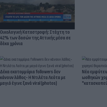
Οικολογική Καταστροφή: Στάχτη το
42% των δασών της Αττικής μέσα σε
δέκα χρόνια
Δέκα εκατομμύρια followers δεν
Νέο εμφύτευμ
κάνουν λάθος- Η Ντιλέτα Λεότα με
ωοθηκών χορ
μαγιό έγινε ξανά viral (photos)
"κατασκοπεύ