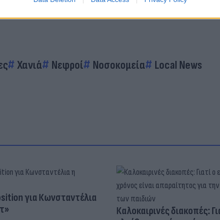
ες
Χανιά
Νεφροί
Νοσοκομεία
Local News
osition για Κωνσταντέλια
τ»
Καλοκαιρινές διακοπές: Γι