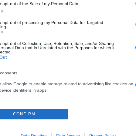
o opt-out of the Sale of my Personal Data.
ερο
Flash.gr
στην αναζήτηση της
Google
In
to opt-out of processing my Personal Data for Targeted
ing.
In
o opt-out of Collection, Use, Retention, Sale, and/or Sharing
ersonal Data that Is Unrelated with the Purposes for which it
lected.
Out
consents
σεις σε ελέγχους της Τροχαίας από 19 έως 25
o allow Google to enable storage related to advertising like cookies on
evice identifiers in apps.
ιάρης μοτοσικλετιστής με αδυναμία στις κόντρες 
CONFIRM
την Αθήνα: Πού στήνονται τα νέα μπλόκα
τοσικλέτες: «Έμφραγμα» στην αγορά και απόγνωσ
Data Deletion
Data Access
Privacy Policy