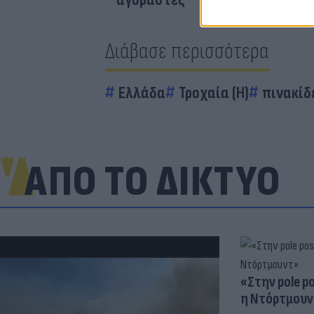
Διάβασε περισσότερα
Ελλάδα
Τροχαία (Η)
πινακίδ
ΑΠΟ ΤΟ ΔΙΚΤΥΟ
«Στην pole p
η Ντόρτμουν