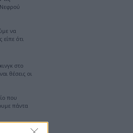
ύ Νεφρού
ύμε να
 είπε ότι
κινγκ στο
ναι θέσεις οι
είο που
ζουμε πάντα