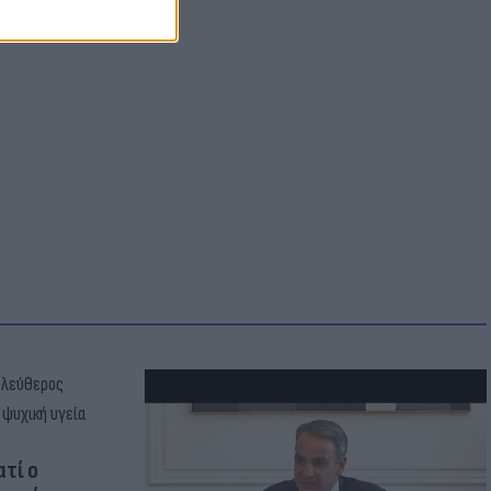
ατί ο