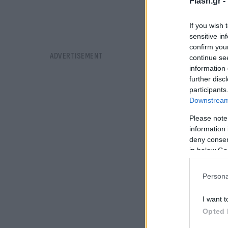
Flash.gr -
If you wish 
sensitive in
confirm you
continue se
information 
further disc
participants
Downstream 
Please note
information 
deny consent
in below Go
Persona
I want t
Opted 