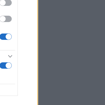
και τα
η στους