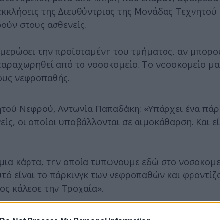
 εκκλήσεις της Διευθύντριας της Μονάδας Τεχνητο
ούν στους ασθενείς.
νημερώσει την προϊσταμένη του τμήματος, αν μπορο
παραχωρηθεί από το νοσοκομείο. Το νοσοκομείο μας
ους νεφροπαθής.
ητού Νεφρού, Αντωνία Παπαδάκη: «Υπάρχει ένα πάρ
είς, οι οποίοι υποβάλλονται σε αιμοκάθαρση. Και εί
 μια κάρτα, την οποία τυπώνουμε εδώ στο νοσοκομ
Αυτό είναι το πάρκινγκ των νεφροπαθών και φροντί
ιος κάλεσε την Τροχαία».