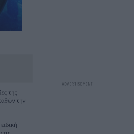
ες της
παθών την
 ειδική
 τις