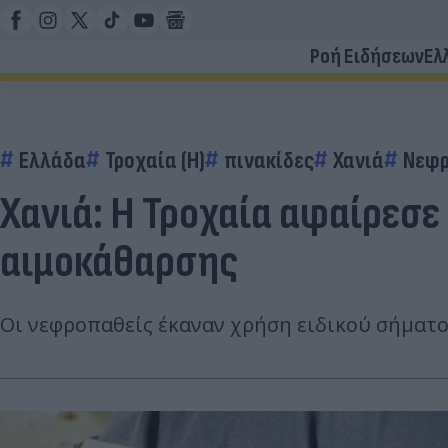
Ροή Ειδήσεων
Ελ
Ελλάδα
Τροχαία (Η)
πινακίδες
Χανιά
Νεφρ
Χανιά: Η Τροχαία αφαίρεσε
αιμοκάθαρσης
Οι νεφροπαθείς έκαναν χρήση ειδικού σήματος