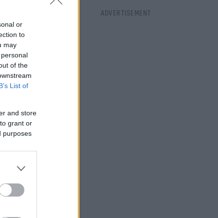
sonal or
ection to
ou may
 personal
out of the
 downstream
B’s List of
er and store
to grant or
ed purposes