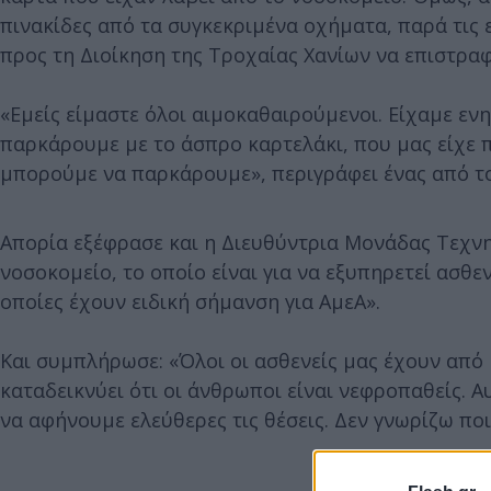
πινακίδες από τα συγκεκριμένα οχήματα, παρά τις
προς τη Διοίκηση της Τροχαίας Χανίων να επιστραφ
«Εμείς είμαστε όλοι αιμοκαθαιρούμενοι. Είχαμε ε
παρκάρουμε με το άσπρο καρτελάκι, που μας είχε 
μπορούμε να παρκάρουμε», περιγράφει ένας από τ
Απορία εξέφρασε και η Διευθύντρια Μονάδας Τεχν
νοσοκομείο, το οποίο είναι για να εξυπηρετεί ασθεν
οποίες έχουν ειδική σήμανση για ΑμεΑ».
Και συμπλήρωσε: «Όλοι οι ασθενείς μας έχουν από
καταδεικνύει ότι οι άνθρωποι είναι νεφροπαθείς. 
να αφήνουμε ελεύθερες τις θέσεις. Δεν γνωρίζω πο