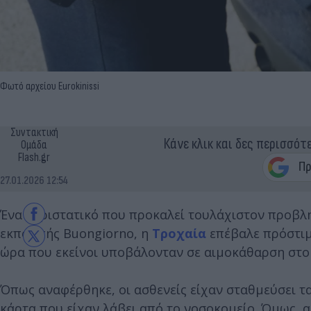
Φωτό αρχείου Eurokinissi
Συντακτική
Κάνε κλικ και δες περισσότ
Ομάδα
Flash.gr
27.01.2026 12:54
Ένα περιστατικό που προκαλεί τουλάχιστον προβλ
εκπομπής Buongiorno, η
Τροχαία
επέβαλε πρόστιμ
ώρα που εκείνοι υποβάλονταν σε αιμοκάθαρση στο
Όπως αναφέρθηκε, οι ασθενείς είχαν σταθμεύσει τα
κάρτα που είχαν λάβει από το νοσοκομείο. Όμως, α