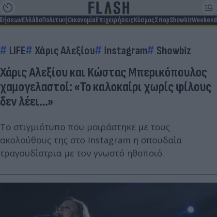
ιδήσεων
Ελλάδα
Πολιτική
Οικονομία
Επιχειρήσεις
Κόσμος
Σπορ
Showbiz
Weekend
LIFE
Χάρις Αλεξίου
Instagram
Showbiz
Χάρις Αλεξίου και Κώστας Μπερικόπουλος
χαμογελαστοί: «Το καλοκαίρι χωρίς φίλους
δεν λέει...»
Το στιγμιότυπο που μοιράστηκε με τους
ακολούθους της στο Instagram η σπουδαία
τραγουδίστρια με τον γνωστό ηθοποιό.