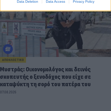
Data Deletion
Data Access
Privacy Policy
ΑΠΟΚΛΕΙΣΤΙΚΟ
Μυστράς: Οικονομολόγος και δεινός
σκοπευτής ο ξενοδόχος που είχε σε
καταψύκτη τη σορό του πατέρα του
07.08.2026