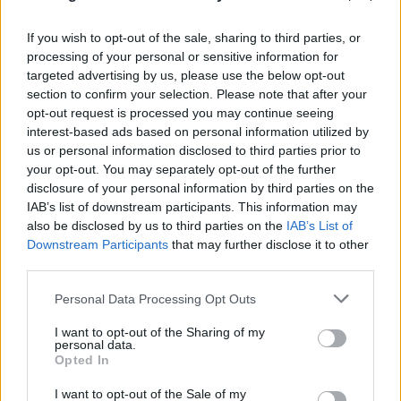
If you wish to opt-out of the sale, sharing to third parties, or
processing of your personal or sensitive information for
targeted advertising by us, please use the below opt-out
section to confirm your selection. Please note that after your
opt-out request is processed you may continue seeing
interest-based ads based on personal information utilized by
us or personal information disclosed to third parties prior to
your opt-out. You may separately opt-out of the further
disclosure of your personal information by third parties on the
IAB’s list of downstream participants. This information may
also be disclosed by us to third parties on the
IAB’s List of
Downstream Participants
that may further disclose it to other
third parties.
Please note that this website/app uses one or more Google
Personal Data Processing Opt Outs
services and may gather and store information including but
not limited to your visit or usage behaviour. You may click to
I want to opt-out of the Sharing of my
personal data.
grant or deny consent to Google and its third-party tags to
Opted In
use your data for below specified purposes in below Google
consent section.
I want to opt-out of the Sale of my