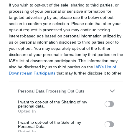
If you wish to opt-out of the sale, sharing to third parties, or
«Ακόμα και σήμερα δεν έχω καταλάβει αυτά που
processing of your personal or sensitive information for
συνέβησαν. Είναι 15 χρόνια. Έχω φάει πέτρες για να
targeted advertising by us, please use the below opt-out
μπορέσει να φτάσει εκεί που έφτασε. Έχω δουλέψει
section to confirm your selection. Please note that after your
πιο πολύ από ποτέ για εκείνη. Δεν άφησα τίποτα
opt-out request is processed you may continue seeing
interest-based ads based on personal information utilized by
στην τύχη. Η συγκεκριμένη είναι ένας από τους
us or personal information disclosed to third parties prior to
λίγους ανθρώπους που με έχουν πει μητέρα. Όλοι
your opt-out. You may separately opt-out of the further
οι άλλοι συνεργάτες μου δεν με λένε έτσι».
disclosure of your personal information by third parties on the
IAB’s list of downstream participants. This information may
also be disclosed by us to third parties on the
IAB’s List of
Η Ηλιάνα Παπαγεωργίου ρωτήθηκε το βράδυ της
Downstream Participants
that may further disclose it to other
Πέμπτης (20-03-2025) για την Έλενα Χριστοπούλου
third parties.
και το ποσό που εισέπραξε από την μάνατζερ για
Please note that this website/app uses one or more Google
Personal Data Processing Opt Outs
εξόφληση τιμολογίων μετά το τέλος της
services and may gather and store information including but
not limited to your visit or usage behaviour. You may click to
I want to opt-out of the Sharing of my
συνεργασίας τους.
personal data.
grant or deny consent to Google and its third-party tags to
Opted In
use your data for below specified purposes in below Google
consent section.
I want to opt-out of the Sale of my
Personal Data.
Opted In