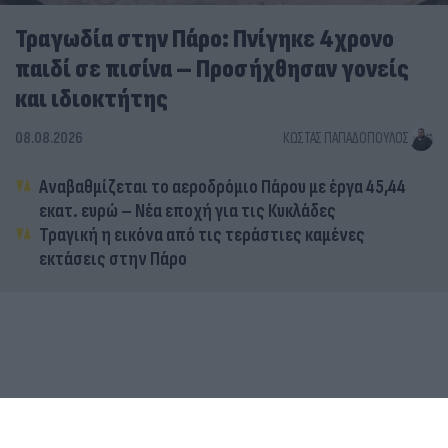
Τραγωδία στην Πάρο: Πνίγηκε 4χρονο
παιδί σε πισίνα – Προσήχθησαν γονείς
και ιδιοκτήτης
08.08.2026
ΚΏΣΤΑΣ ΠΑΠΑΔΌΠΟΥΛΟΣ
Αναβαθμίζεται το αεροδρόμιο Πάρου με έργα 45,44
εκατ. ευρώ – Νέα εποχή για τις Κυκλάδες
Τραγική η εικόνα από τις τεράστιες καμένες
εκτάσεις στην Πάρο