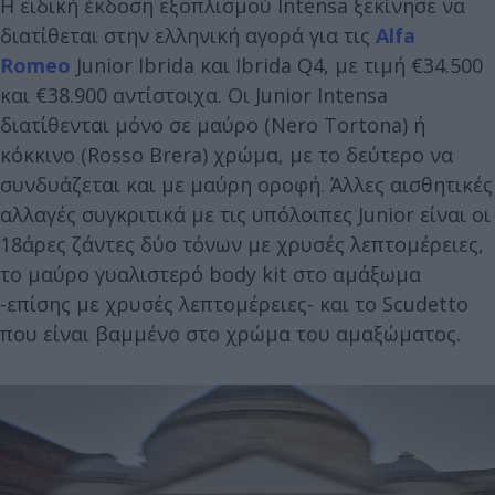
Η ειδική έκδοση εξοπλισμού Intensa ξεκίνησε να
διατίθεται στην ελληνική αγορά για τις
Alfa
Romeo
Junior Ibrida και Ibrida Q4, με τιμή €34.500
και €38.900 αντίστοιχα. Οι Junior Intensa
διατίθενται μόνο σε μαύρο (Nero Tortona) ή
κόκκινο (Rosso Brera) χρώμα, με το δεύτερο να
συνδυάζεται και με μαύρη οροφή. Άλλες αισθητικές
αλλαγές συγκριτικά με τις υπόλοιπες Junior είναι οι
18άρες ζάντες δύο τόνων με χρυσές λεπτομέρειες,
το μαύρο γυαλιστερό body kit στο αμάξωμα
-επίσης με χρυσές λεπτομέρειες- και το Scudetto
που είναι βαμμένο στο χρώμα του αμαξώματος.