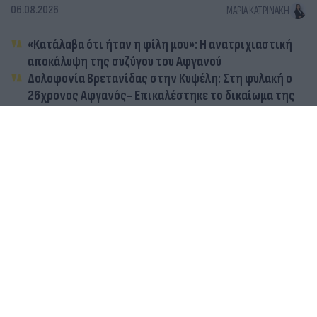
06.08.2026
ΜΑΡΊΑ ΚΑΤΡΙΝΆΚΗ
«Κατάλαβα ότι ήταν η φίλη μου»: Η ανατριχιαστική
αποκάλυψη της συζύγου του Αφγανού
Δολοφονία Βρετανίδας στην Κυψέλη: Στη φυλακή ο
26χρονος Αφγανός- Επικαλέστηκε το δικαίωμα της
σιωπής