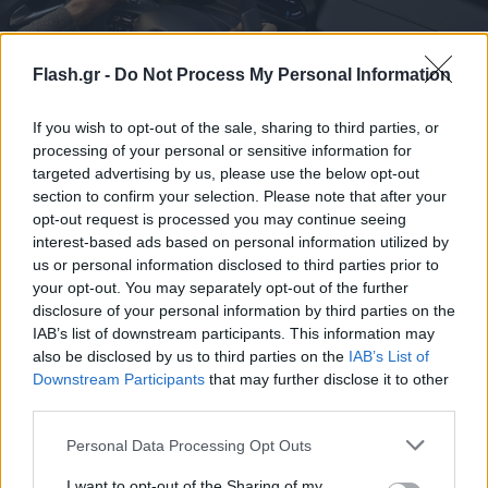
Flash.gr -
Do Not Process My Personal Information
If you wish to opt-out of the sale, sharing to third parties, or
processing of your personal or sensitive information for
targeted advertising by us, please use the below opt-out
section to confirm your selection. Please note that after your
opt-out request is processed you may continue seeing
interest-based ads based on personal information utilized by
us or personal information disclosed to third parties prior to
your opt-out. You may separately opt-out of the further
Διευρύνοντας προς τα πάνω τις επιλογές των
disclosure of your personal information by third parties on the
αγοραστών της Junior Ibrida, η ειδική έκδοση
IAB’s list of downstream participants. This information may
also be disclosed by us to third parties on the
IAB’s List of
Intensa περιλαμβάνει πρακτικά ό,τι μπορεί να
Downstream Participants
that may further disclose it to other
ζητήσει κάποιος. Παράλληλα προσθέτει αισθητικές
third parties.
λεπτομέρειες που τονίζουν ακόμα περισσότερο το
Please note that this website/app uses one or more Google
DNA της μάρκας και κάνουν διαφορά από
Personal Data Processing Opt Outs
services and may gather and store information including but
οποιοδήποτε άλλο μοντέλο της κατηγορίας.
not limited to your visit or usage behaviour. You may click to
I want to opt-out of the Sharing of my