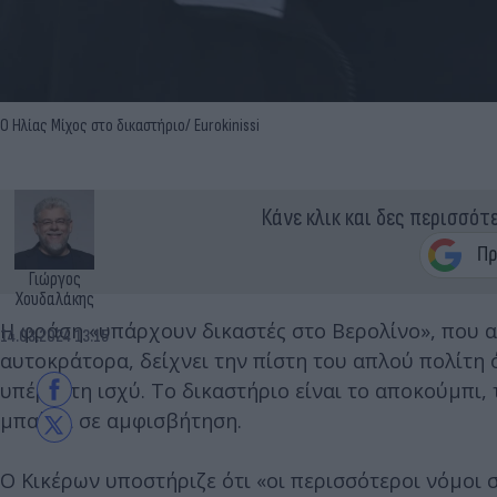
Ο Ηλίας Μίχος στο δικαστήριο/ Eurokinissi
Κάνε κλικ και δες περισσότ
Γιώργος
Χουδαλάκης
Η φράση «υπάρχουν δικαστές στο Βερολίνο», που α
14.03.2024 13:15
αυτοκράτορα, δείχνει την πίστη του απλού πολίτη ό
υπέρτατη ισχύ. Το δικαστήριο είναι το αποκούμπι,
μπαίνει σε αμφισβήτηση.
Ο Κικέρων υποστήριζε ότι «οι περισσότεροι νόμοι σ