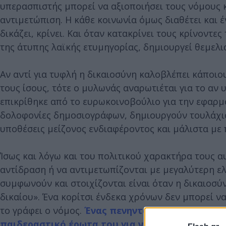
υπερασπιστής μπορεί να αξιοποιήσει τους νόμους κ
αντιμετώπιση. Η κάθε κοινωνία όμως διαθέτει και 
δικάζει, κρίνει. Και όταν κατακρίνει τους κρίνον
της άτυπης λαϊκής ετυμηγορίας, δημιουργεί θεμελι
Αν αντί για τυφλή η δικαιοσύνη καλοβλέπει κάποιου
τους ίσους, τότε ο μυλωνάς αναρωτιέται για το α
επικρίθηκε από το ευρωκοινοβούλιο για την εφαρμο
δολοφονίες δημοσιογράφων, δημιουργούν τουλάχιστ
υποθέσεις μείζονος ενδιαφέροντος και μάλιστα με 
Ίσως και λόγω και του πολιτικού χαρακτήρα τους 
αντίδραση ή να αντιμετωπίζονται με μεγαλύτερη ελ
συμφωνούν και στοιχίζονται είναι όταν η δικαιοσύ
δικαίου». Ένα κορίτσι ένδεκα χρόνων δεν μπορεί να
το γράφει ο νόμος.
Ένας πενηνταπεντάχρονος δεν
παιδεραστικό έρωτα του για να αρνηθεί τον βια