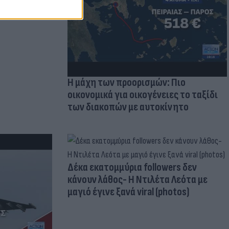
 πρόβλημα
Η μάχη των προορισμών: Πιο
οικονομικά για οικογένειες το ταξίδι
των διακοπών με αυτοκίνητο
Δέκα εκατομμύρια followers δεν
κάνουν λάθος- Η Ντιλέτα Λεότα με
μαγιό έγινε ξανά viral (photos)