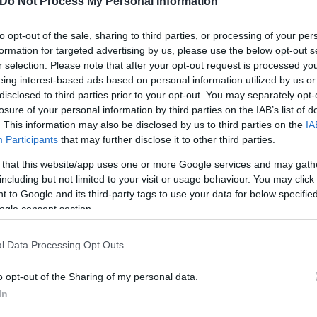
Do Not Process My Personal Information
άλλο το Δίκαιο και άλλο το δίκιο…
to opt-out of the sale, sharing to third parties, or processing of your per
formation for targeted advertising by us, please use the below opt-out s
ερο
Flash.gr
στην αναζήτηση της
Google
r selection. Please note that after your opt-out request is processed y
eing interest-based ads based on personal information utilized by us or
disclosed to third parties prior to your opt-out. You may separately opt-
losure of your personal information by third parties on the IAB’s list of
. This information may also be disclosed by us to third parties on the
IA
Participants
that may further disclose it to other third parties.
 that this website/app uses one or more Google services and may gath
including but not limited to your visit or usage behaviour. You may click 
 to Google and its third-party tags to use your data for below specifi
ogle consent section.
λάμι Νίκας ή παρακεταμόλη Apotel
l Data Processing Opt Outs
 σκύλος!
, ένας Χριστιανός για όλες τις εποχές
o opt-out of the Sharing of my personal data.
ούν τα social για την πρόταση της Εισαγγελέως
In
άδες σε πορεία για τη 12χρονη στον Κολωνό