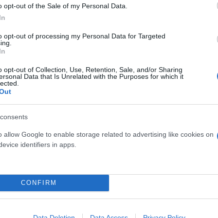
o opt-out of the Sale of my Personal Data.
ολωνό - Φλωρίδης: «Θέλατε ατιμώρητους τους βι
In
to opt-out of processing my Personal Data for Targeted
ing.
In
o opt-out of Collection, Use, Retention, Sale, and/or Sharing
Δικαιοσύνη
Ηλίας Μίχος
μαστροπεία
Εισαγγ
ersonal Data that Is Unrelated with the Purposes for which it
lected.
Out
consents
o allow Google to enable storage related to advertising like cookies on
evice identifiers in apps.
CONFIRM
Skin dysmorphia: Όταν η ε
Data Deletion
Data Access
Privacy Policy