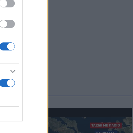
αστές»
ελέας
μμονή με το