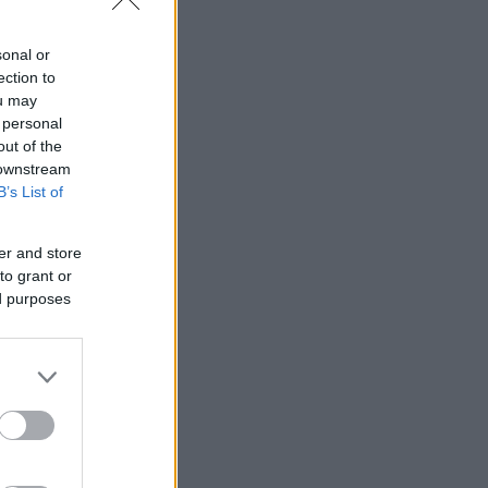
sonal or
ection to
ou may
 personal
out of the
 downstream
B’s List of
er and store
to grant or
ed purposes