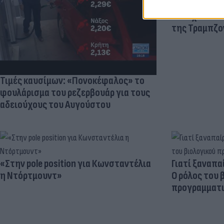
Πανζουρλισμ
Σαλάχ - Χιλι
της Τραμπζον
Τιμές καυσίμων: «Πονοκέφαλος» το
φουλάρισμα του ρεζερβουάρ για τους
αδειούχους του Αυγούστου
«Στην pole position για Κωνσταντέλια
Γιατί ξαναπα
η Ντόρτμουντ»
Ο ρόλος του 
προγραμματι