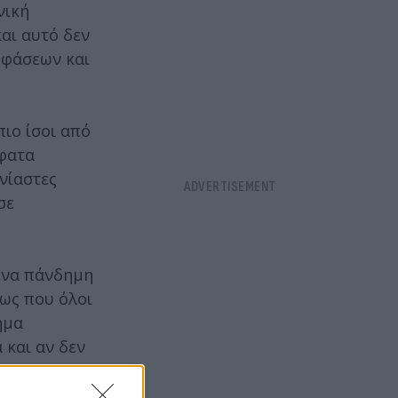
νική
και αυτό δεν
ποφάσεων και
πιο ίσοι από
σφατα
νίαστες
σε
μενα πάνδημη
μως που όλοι
ημα
 και αν δεν
ι αποδεκτό