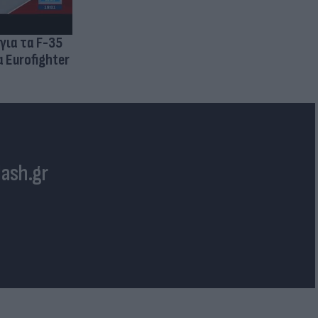
για τα F-35
 Eurofighter
lash.gr