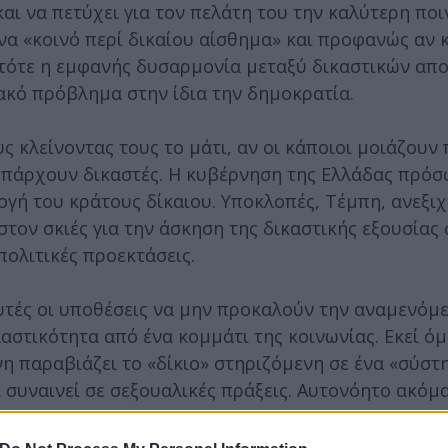
αι να πετύχει για τον πελάτη του την καλύτερη ποι
ένα «κοινό περί δικαίου αίσθημα» και προφανώς αν 
τες τότε η εμφανής δυσαρμονία μεταξύ δικαστικών α
ακό πρόβλημα στην ίδια την δημοκρατία.
ς κλείνοντας τους το μάτι, αν οι κάποιοι μοιάζουν 
ν υπάρχουν δικαστές. Η κυβέρνηση της Ελλάδας πρό
γή του κράτους δίκαιου. Υποκλοπές, Τέμπη, ανεξιχ
ον σκιές για την άσκηση της δικαστικής εξουσίας 
πολιτικές προεκτάσεις.
αυτές οι υποθέσεις να μην προκαλούν την αναμενό
αστικότητα από ένα κομμάτι της κοινωνίας. Εκεί ό
νη παραβιάζει το «δίκιο» στηριζόμενη σε ένα «σύστ
 συναινεί σε σεξουαλικές πράξεις. Αυτονόητο ακόμα
 μπορεί να δικαιολογείται επικαλούμενος τον
σμό της.
Είναι τόσο λογικά θεμελιώδες που αν γίνε