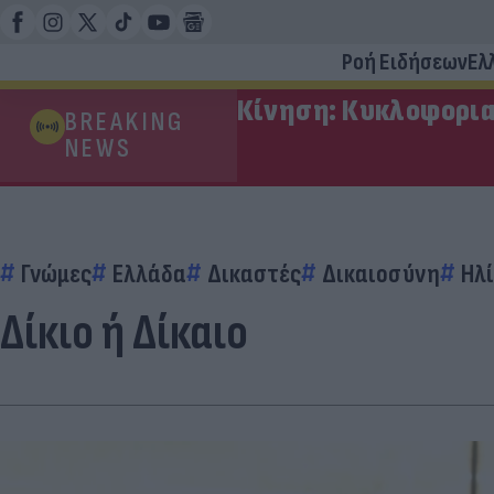
Ροή Ειδήσεων
Ελ
Κίνηση: Κυκλοφορια
BREAKING
NEWS
Γνώμες
Ελλάδα
Δικαστές
Δικαιοσύνη
Ηλί
Δίκιο ή Δίκαιο