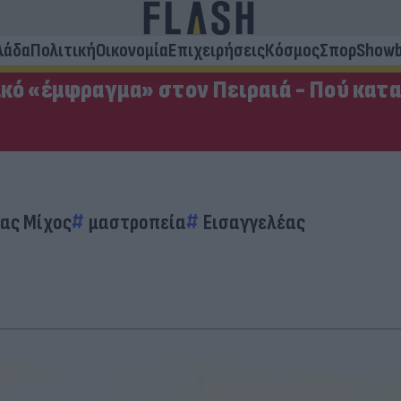
λάδα
Πολιτική
Οικονομία
Επιχειρήσεις
Κόσμος
Σπορ
Showb
κό «έμφραγμα» στον Πειραιά - Πού κατ
ας Μίχος
μαστροπεία
Εισαγγελέας