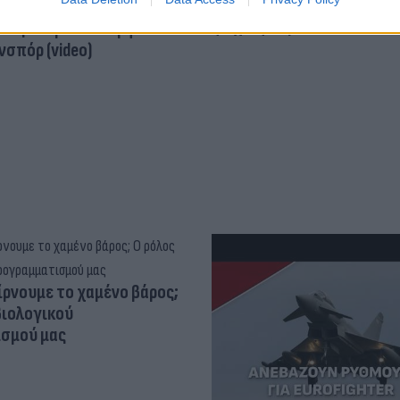
«τέλειο» δέρμα αποτελεί
ός στην παρουσίαση του
ψυχικής υγείας
άδες κόσμου στο γήπεδο
σπόρ (video)
ίρνουμε το χαμένο βάρος;
βιολογικού
σμού μας