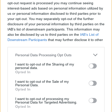
opt-out request is processed you may continue seeing
μία δεύτερη ευκαιρία. Δεν υπάρχει περίπτωση
interest-based ads based on personal information utilized by
επιστροφής στο παρελθόν γιατί η ποιότητα ζωής
us or personal information disclosed to third parties prior to
είναι η μέρα με τη νύχτα».
your opt-out. You may separately opt-out of the further
disclosure of your personal information by third parties on the
IAB’s list of downstream participants. This information may
also be disclosed by us to third parties on the
IAB’s List of
Downstream Participants
that may further disclose it to other
third parties.
Please note that this website/app uses one or more Google
Personal Data Processing Opt Outs
services and may gather and store information including but
not limited to your visit or usage behaviour. You may click to
I want to opt-out of the Sharing of my
personal data.
grant or deny consent to Google and its third-party tags to
Opted In
use your data for below specified purposes in below Google
consent section.
I want to opt-out of the Sale of my
Personal Data.
Opted In
I want to opt-out of processing my
Personal Data for Targeted Advertising.
Opted In