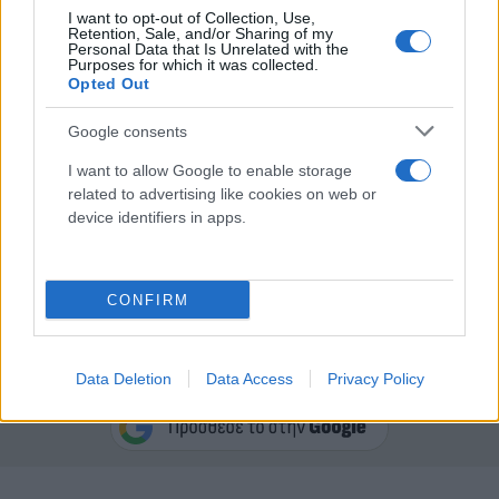
I want to opt-out of Collection, Use,
Retention, Sale, and/or Sharing of my
Personal Data that Is Unrelated with the
Purposes for which it was collected.
Opted Out
Google consents
I want to allow Google to enable storage
related to advertising like cookies on web or
device identifiers in apps.
CONFIRM
Κάνε κλικ και δες περισσότερο
Data Deletion
Data Access
Privacy Policy
Flash.gr
στην αναζήτηση της
Google