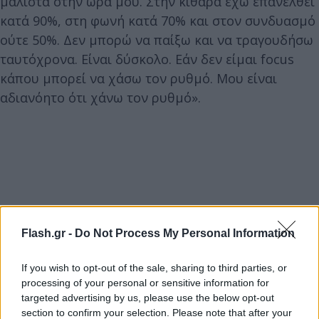
μάλιστα στην ώρα μου. Στην κιθάρα έχω επανέλθει
κατά 90%, στη φωνή κατά 70% και στον συνδυασμό
ούτε 50%. Δεν μπορώ να παίξω και να τραγουδήσω
ταυτόχρονα. Είναι δύσκολο. Εάν δεν είμαι focus
κάπου μπορεί να χάσω τον ρυθμό. Μου είναι
αδιανόητο ότι χάνω τον ρυθμό».
Flash.gr -
Do Not Process My Personal Information
If you wish to opt-out of the sale, sharing to third parties, or
Και δεν δίστασε να παραδεχθεί: «Πολλές φορές
processing of your personal or sensitive information for
σκέφτομαι δεν μπορεί να γινόταν αυτό 10-15
targeted advertising by us, please use the below opt-out
χρόνια νωρίτερα, να είχα περιθώρια. Το βλέπω σαν
section to confirm your selection. Please note that after your