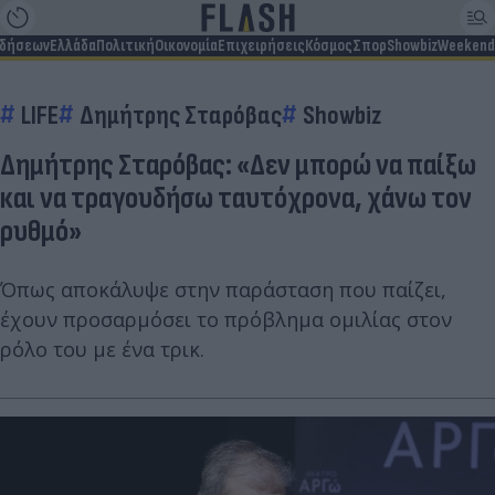
ιδήσεων
Ελλάδα
Πολιτική
Οικονομία
Επιχειρήσεις
Κόσμος
Σπορ
Showbiz
Weekend
LIFE
Δημήτρης Σταρόβας
Showbiz
Δημήτρης Σταρόβας: «Δεν μπορώ να παίξω
και να τραγουδήσω ταυτόχρονα, χάνω τον
ρυθμό»
Όπως αποκάλυψε στην παράσταση που παίζει,
έχουν προσαρμόσει το πρόβλημα ομιλίας στον
ρόλο του με ένα τρικ.