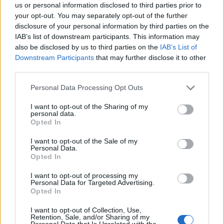
us or personal information disclosed to third parties prior to
αιτιολογική σκέψη υπ' αριθ. 23 του Κανονισμού σε
your opt-out. You may separately opt-out of the further
συνδυασμό με τη δήλωση της Επιτροπής που
disclosure of your personal information by third parties on the
καταγράφηκε στα πρακτικά του της συνεδρίασης
IAB’s list of downstream participants. This information may
του COREPER II της 18ης Μαΐου ότι προτίθεται να
also be disclosed by us to third parties on the
IAB’s List of
Downstream Participants
that may further disclose it to other
χρησιμοποιήσει το άρθρο 212 ΣΛΕΕ ως νομική
third parties.
βάση για τις συμφωνίες αυτές.
Please note that this website/app uses one or more Google
Personal Data Processing Opt Outs
services and may gather and store information including but
5. Η Ελλάδα δεν μερίμνησε ώστε να ληφθούν υπ'
not limited to your visit or usage behaviour. You may click to
I want to opt-out of the Sharing of my
όψιν στη συμμετοχή τρίτων χωρών τα εθνικά της
personal data.
grant or deny consent to Google and its third-party tags to
Opted In
συμφέροντα. Ανακριβές: Η Ελλάδα κατάφερε να
use your data for below specified purposes in below Google
consent section.
περιληφθεί στο άρθρο 16 του Κανονισμού SAFE,
I want to opt-out of the Sale of my
Personal Data.
σχετικά με τους κανόνες επιλεξιμότητας εταιρειών
Opted In
και οντοτήτων τρίτων χωρών, ως προϋπόθεση η
I want to opt-out of processing my
συνεκτίμηση των συμφερόντων ασφαλείας και
Personal Data for Targeted Advertising.
Opted In
άμυνας της ΕΕ και των κρατών-μελών.
I want to opt-out of Collection, Use,
Retention, Sale, and/or Sharing of my
Συμπερασματικά, και ομοφωνία και λήψη υπ' όψιν
Personal Data that Is Unrelated with the