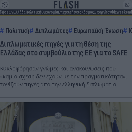
ιδήσεων
Ελλάδα
Πολιτική
Οικονομία
Επιχειρήσεις
Κόσμος
Σπορ
Showbiz
Weekend
Πολιτική
Διπλωμάτες
Ευρωπαϊκή Ένωση
Κ
Διπλωματικές πηγές για τη θέση της
Ελλάδας στο συμβούλιο της ΕΕ για το SAFE
Κυκλοφόρησαν γνώμες και ανακοινώσεις που
«καμία σχέση δεν έχουν με την πραγματικότητα»,
τονίζουν πηγές από την ελληνική διπλωματία.