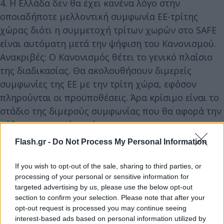
4. Η Ελλάδα δεν θα έχει κανένα λόγο στην
οποιαδήποτε μελλοντική συμφωνία ΕΕ-τρίτης
χώρας διότι η συμμετοχή τρίτων χωρών στο SAFE
είναι αυτόματη μετά την ψήφιση του Κανονισμού.
Ανακριβές: Ο Κανονισμός θέτει το γενικό πλαίσιο
της διαδικασίας. Θα ακολουθήσουν διμερείς
συμφωνίες της ΕΕ με την τρίτη χώρα, εφόσον
πληρούνται οι προϋποθέσεις. Άρα κρίσιμο είναι το
στάδιο της διμερούς συμφωνίας που θα αφορά την
κάθε συγκεκριμένη χώρα.
Flash.gr -
Do Not Process My Personal Information
Απαιτείται ομοφωνία για διμερείς συμφωνίες
If you wish to opt-out of the sale, sharing to third parties, or
Με ελληνική παρέμβαση, για την υπογραφή κάθε
processing of your personal or sensitive information for
targeted advertising by us, please use the below opt-out
τέτοιας διμερούς συμφωνίας απαιτείται ομοφωνία,
section to confirm your selection. Please note that after your
βάσει του άρθρου 212 ΣΛΕΕ, σε συνδυασμό με το
opt-out request is processed you may continue seeing
άρθρο 218 ΣΛΕΕ. Αυτό προκύπτει από την
interest-based ads based on personal information utilized by