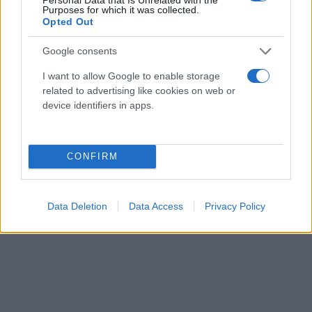
Purposes for which it was collected.
των εθνικών συμφερόντων ασφαλείας. Σύνθετα
Opted Out
ζητήματα εξωτερικής πολιτικής πρέπει να
Google consents
μελετώνται σε βάθος και δεν επιδέχονται
επιφανειακής και αυθαίρετης ερμηνείας για την
I want to allow Google to enable storage
εξυπηρέτηση πολιτικών σκοπιμοτήτων. Απαιτείται
related to advertising like cookies on web or
device identifiers in apps.
σοβαρότητα ανάλογη της βαρύτητας των
ζητημάτων.
CONFIRM
Data Deletion
Data Access
Privacy Policy