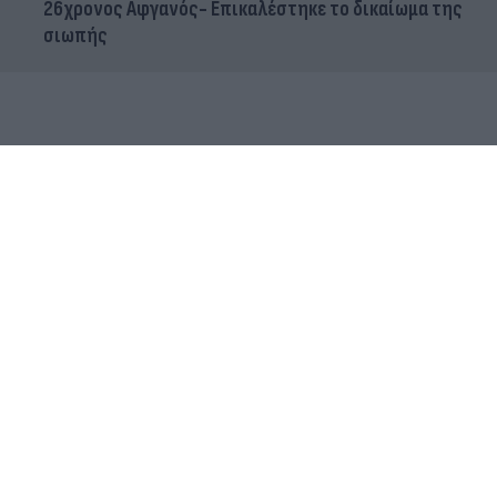
26χρονος Αφγανός- Επικαλέστηκε το δικαίωμα της
σιωπής