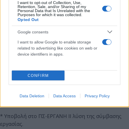
απόλυσης.
I want to opt-out of Collection, Use,
Retention, Sale, and/or Sharing of my
Personal Data that Is Unrelated with the
Purposes for which it was collected.
* Ανάρτηση βασικών όρων εργασίας και ατομικής
Opted Out
σύμβασης εργασίας στο Πληροφορικό Σύστημα
Google consents
ΕΡΓΑΝΗ ΙΙ – Ηλεκτρονική υπογραφή.
I want to allow Google to enable storage
related to advertising like cookies on web or
* Καταχώριση ωραρίων και υπερωριών στο
device identifiers in apps.
Πληροφορικό Σύστημα ΕΡΓΑΝΗ ΙΙ από επιχειρήσεις
που έχουν ενταχθεί στην ψηφιακή κάρτα εργασίας.
CONFIRM
* Πρόστιμα για την υποδηλωμένη εργασία σε
επιχειρήσεις που υπάγονται στην ψηφιακή κάρτα
Data Deletion
Data Access
Privacy Policy
εργασίας.
* Υποβολή στο ΠΣ-ΕΡΓΑΝΗ ΙΙ λύση της σύμβασης
εργασίας.