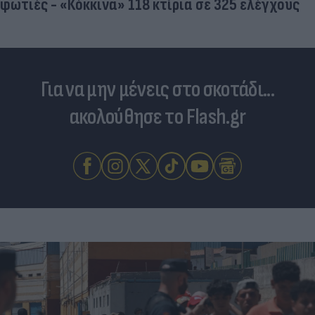
φωτιές - «Κόκκινα» 118 κτίρια σε 325 ελέγχους
Για να μην μένεις στο σκοτάδι...
ακολούθησε το Flash.gr