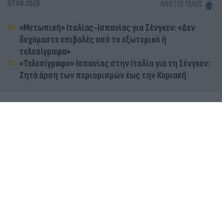
07.08.2026
ΧΡΉΣΤΟΣ ΤΈΛΙΟΣ
«Μετωπική» Ιταλίας-Ισπανίας για Σένγκεν: «Δεν
δεχόμαστε επιβολές από το εξωτερικό ή
τελεσίγραφα»
«Τελεσίγραφο» Ισπανίας στην Ιταλία για τη Σένγκεν:
Ζητά άρση των περιορισμών έως την Κυριακή