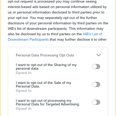
opt-out request is processed you may continue seeing
interest-based ads based on personal information utilized by
us or personal information disclosed to third parties prior to
your opt-out. You may separately opt-out of the further
disclosure of your personal information by third parties on the
IAB’s list of downstream participants. This information may
also be disclosed by us to third parties on the
IAB’s List of
Downstream Participants
that may further disclose it to other
third parties.
Please note that this website/app uses one or more Google
Personal Data Processing Opt Outs
services and may gather and store information including but
not limited to your visit or usage behaviour. You may click to
I want to opt-out of the Sharing of my
personal data.
grant or deny consent to Google and its third-party tags to
Opted In
use your data for below specified purposes in below Google
* Προστασία από την απόλυση και βάρος της
consent section.
I want to opt-out of the Sale of my
Personal Data.
απόδειξης.
Opted In
I want to opt-out of processing my
* Καταγγελία σύμβασης εργασίας αορίστου χρόνου
Personal Data for Targeted Advertising.
Opted In
χωρίς προειδοποίηση και χωρίς αποζημίωση