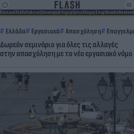
ιδήσεων
Ελλάδα
Πολιτική
Οικονομία
Επιχειρήσεις
Κόσμος
Σπορ
Showbiz
Weekend
Ελλάδα
Εργασιακά
Απασχόληση
Επαγγελμ
Δωρεάν σεμινάριο για όλες τις αλλαγές
στην απασχόληση με το νέο εργασιακό νόμο