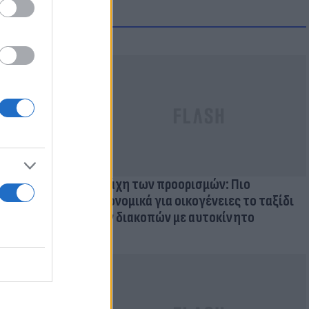
μμονή με το
 πρόβλημα
Η μάχη των προορισμών: Πιο
οικονομικά για οικογένειες το ταξίδι
των διακοπών με αυτοκίνητο