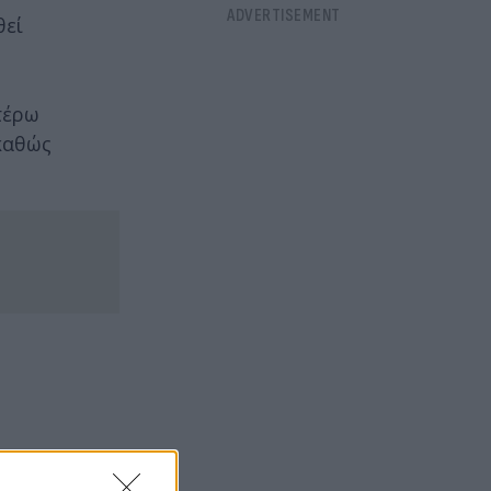
θεί
τέρω
 καθώς