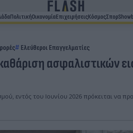
λάδα
Πολιτική
Οικονομία
Επιχειρήσεις
Κόσμος
Σπορ
Showb
φορές
Ελεύθεροι Επαγγελματίες
κκαθάριση ασφαλιστικών ε
μού, εντός του Ιουνίου 2026 πρόκειται να π