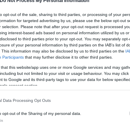
Do Not Process My Personal Information
φορές: Το σχέδιο για χαμηλότερο κόστος εργασία
to opt-out of the sale, sharing to third parties, or processing of your per
χονται αλλαγές στις προσαυξήσεις – Τα νέα σενά
formation for targeted advertising by us, please use the below opt-out s
r selection. Please note that after your opt-out request is processed y
eing interest-based ads based on personal information utilized by us or
τα επιτόκια - Ανάσα για οφειλέτες και ταχύτερε
disclosed to third parties prior to your opt-out. You may separately opt-
losure of your personal information by third parties on the IAB’s list of
. This information may also be disclosed by us to third parties on the
IA
-ΕΦΚΑ - Ποιοι δικαιούνται χρήματα
Participants
that may further disclose it to other third parties.
 that this website/app uses one or more Google services and may gath
including but not limited to your visit or usage behaviour. You may click 
 to Google and its third-party tags to use your data for below specifi
ogle consent section.
σφαλιστικές Εισφορές
Ελεύθεροι Επαγγελματίε
l Data Processing Opt Outs
o opt-out of the Sharing of my personal data.
In