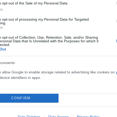
o opt-out of the Sale of my Personal Data.
In
to opt-out of processing my Personal Data for Targeted
ing.
In
osition για Κωνσταντέλια
Skin dysmorphia: Όταν η ε
o opt-out of Collection, Use, Retention, Sale, and/or Sharing
ersonal Data that Is Unrelated with the Purposes for which it
τ»
«τέλειο» δέρμα αποτελεί
lected.
Out
ψυχικής υγείας
consents
o allow Google to enable storage related to advertising like cookies on
evice identifiers in apps.
CONFIRM
Data Deletion
Data Access
Privacy Policy