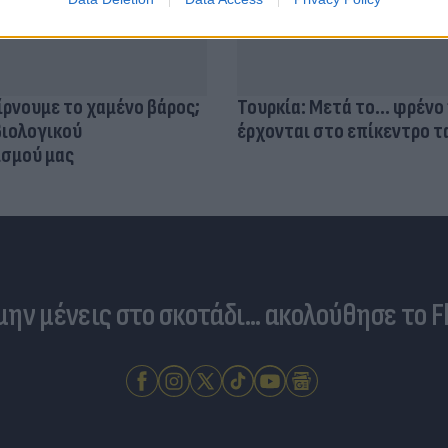
ίρνουμε το χαμένο βάρος;
βιολογικού
σμού μας
Τουρκία: Μετά το... φρένο 
έρχονται στο επίκεντρο τα
 μην μένεις στο σκοτάδι... ακολούθησε το F