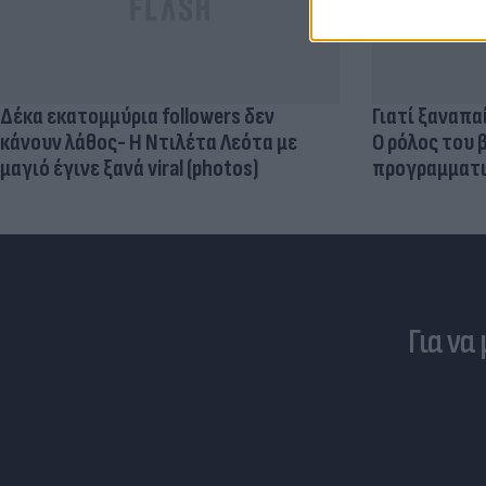
Δέκα εκατομμύρια followers δεν
Γιατί ξαναπα
κάνουν λάθος- Η Ντιλέτα Λεότα με
Ο ρόλος του 
μαγιό έγινε ξανά viral (photos)
προγραμματι
Για να