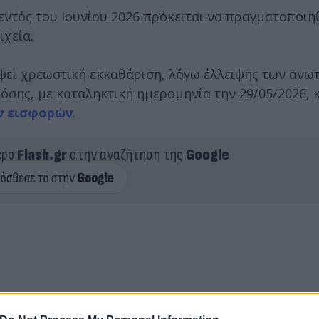
εντός του Ιουνίου 2026 πρόκειται να πραγματοποιη
ιχεία.
ψει χρεωστική εκκαθάριση, λόγω έλλειψης των ανω
δόσης, με καταληκτική ημερομηνία την 29/05/2026,
ν εισφορών
.
ερο
Flash.gr
στην αναζήτηση της
Google