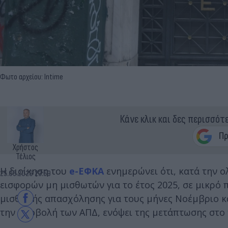
Φωτο αρχείου: Intime
Κάνε κλικ και δες περισσότ
Χρήστος
Τέλιος
Η διοίκηση του
e-ΕΦΚΑ
ενημερώνει ότι, κατά την 
25.05.2026 23:59
εισφορών μη μισθωτών για το έτος 2025, σε μικρό
μισθωτής απασχόλησης για τους μήνες Νοέμβριο κα
την υποβολή των ΑΠΔ, ενόψει της μετάπτωσης στο 