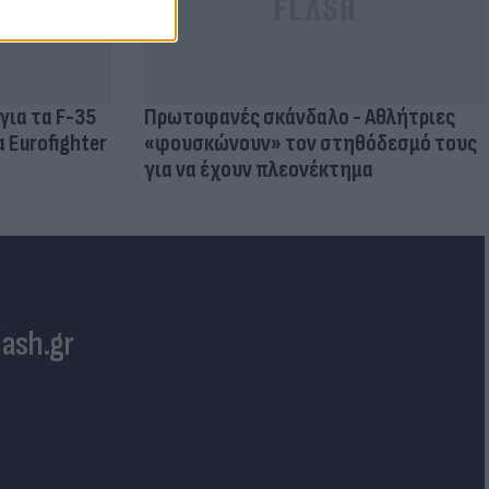
Πρωτοφανές σκάνδαλο - Aθλήτριες
«φουσκώνουν» τον στηθόδεσμό τους
για να έχουν πλεονέκτημα
για τα F-35
 Eurofighter
lash.gr