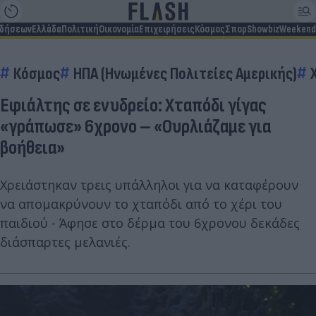
ιδήσεων
Ελλάδα
Πολιτική
Οικονομία
Επιχειρήσεις
Κόσμος
Σπορ
Showbiz
Weekend
Κόσμος
ΗΠΑ (Ηνωμένες Πολιτείες Αμερικής)
Εφιάλτης σε ενυδρείο: Χταπόδι γίγας
«γράπωσε» 6χρονο – «Ουρλιάζαμε για
βοήθεια»
Χρειάστηκαν τρεις υπάλληλοι για να καταφέρουν
να απομακρύνουν το χταπόδι από το χέρι του
παιδιού - Άφησε στο δέρμα του 6χρονου δεκάδες
διάσπαρτες μελανιές.