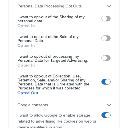
Η Τάριν ανέφερε ότι σε προηγούμενες επισκέψεις
Please note that this website/app uses one or more Google
Personal Data Processing Opt Outs
τους στο ενυδρείο υπήρχε πάντοτε υπάλληλος
services and may gather and store information including but
κοντά στη δεξαμενή του χταποδιού, ο οποίος
not limited to your visit or usage behaviour. You may click to
I want to opt-out of the Sharing of my
personal data.
καθοδηγούσε την αλληλεπίδραση με το ζώο, κάτι
grant or deny consent to Google and its third-party tags to
Opted In
use your data for below specified purposes in below Google
που αυτή τη φορά δεν συνέβη.
consent section.
I want to opt-out of the Sale of my
Personal Data.
Opted In
I want to opt-out of processing my
Personal Data for Targeted Advertising.
Opted In
I want to opt-out of Collection, Use,
Retention, Sale, and/or Sharing of my
Personal Data that Is Unrelated with the
Purposes for which it was collected.
Opted Out
Google consents
I want to allow Google to enable storage
related to advertising like cookies on web or
device identifiers in apps.