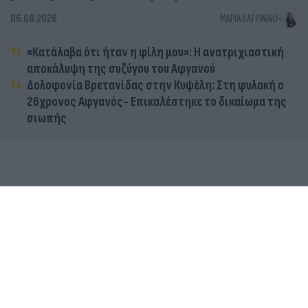
06.08.2026
ΜΑΡΊΑ ΚΑΤΡΙΝΆΚΗ
«Κατάλαβα ότι ήταν η φίλη μου»: Η ανατριχιαστική
αποκάλυψη της συζύγου του Αφγανού
Δολοφονία Βρετανίδας στην Κυψέλη: Στη φυλακή ο
26χρονος Αφγανός- Επικαλέστηκε το δικαίωμα της
σιωπής