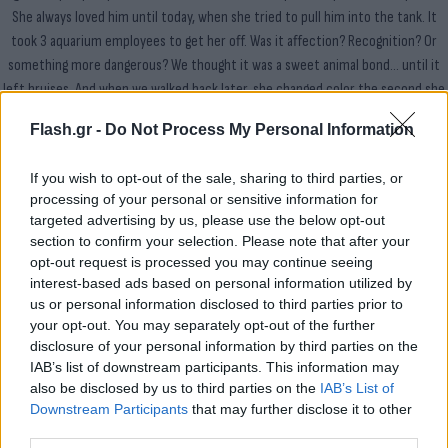
She always loved him until today, when she tried to pull him into the tank. It
took 3 aquarium employees to get her off. Was it affection? Recognition? Or
something more dangerous? We thought it was a sweet animal bond… until it
left bruises. And when we walked back later, she changed color the second she
saw him. 🎥 Watch til the end. 💬 Tell me: Was this love or a warning sign? 🧠
Flash.gr -
Do Not Process My Personal Information
Octopus experts, weigh in.
#Octopus
#AquariumStory
#AnimalBondGoneWrong
#OctopusBehavior
#SeaLife
#AnimalInstinct
#MarineBiology
#ParentingTikTok
If you wish to opt-out of the sale, sharing to third parties, or
♬ original sound - Britney Taryn
processing of your personal or sensitive information for
targeted advertising by us, please use the below opt-out
Τα σημάδια που άφησε το χταπόδι στο χέρι του 6χρονου
section to confirm your selection. Please note that after your
opt-out request is processed you may continue seeing
Όπως αναφέρει το δημοσίευμα, ο Λίο υπέστη
interest-based ads based on personal information utilized by
us or personal information disclosed to third parties prior to
μώλωπες από τις βεντούζες, σε σκούρο μωβ
your opt-out. You may separately opt-out of the further
χρώμα, που κάλυπταν όλο το δεξί του χέρι, από
disclosure of your personal information by third parties on the
τον καρπό έως τη μασχάλη, όπως φαίνεται και στο
IAB’s list of downstream participants. This information may
βίντεο
also be disclosed by us to third parties on the
IAB’s List of
Downstream Participants
that may further disclose it to other
third parties.