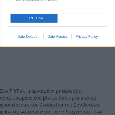
CONFIRM
Data Deletion
Data Access
Privacy Policy
Στο TikTok, η οργισμένη μητέρα έχει
καρφιτσωμένο ένα βίντεο όπου μία από τις
φροντίστριες του Ενυδρείου του Σαν Αντόνιο
φαίνεται να δυσκολεύεται να διαχειριστεί ένα