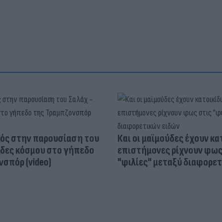
ός στην παρουσίαση του
Και οι μαϊμούδες έχουν κατ
άδες κόσμου στο γήπεδο
επιστήμονες ρίχνουν φως
σπόρ (video)
"φιλίες" μεταξύ διαφορε