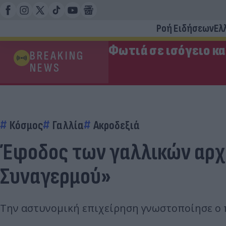
Ροή Ειδήσεων
Ελ
Φωτιά σε ισόγειο κ
BREAKING
NEWS
Κόσμος
Γαλλία
Ακροδεξιά
Έφοδος των γαλλικών αρχώ
Συναγερμού»
Την αστυνομική επιχείρηση γνωστοποίησε ο 