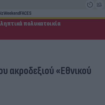
iz
Weekend
FACES
οληπτικά πολυκατοικία
ου ακροδεξιού «Εθνικού