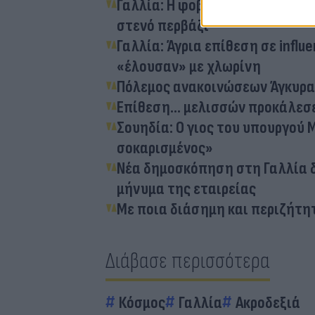
Γαλλία: Η φοβερή στιγμή που 
στενό περβάζι
Γαλλία: Άγρια επίθεση σε influ
«έλουσαν» με χλωρίνη
Πόλεμος ανακοινώσεων Άγκυρας
Επίθεση... μελισσών προκάλεσ
Σουηδία: Ο γιος του υπουργού 
σοκαρισμένος»
Νέα δημοσκόπηση στη Γαλλία δ
μήνυμα της εταιρείας
Με ποια διάσημη και περιζήτη
Διάβασε περισσότερα
Κόσμος
Γαλλία
Ακροδεξιά