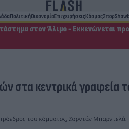
λάδα
Πολιτική
Οικονομία
Επιχειρήσεις
Κόσμος
Σπορ
Showb
ατάστημα στον Άλιμο - Εκκενώνεται πρ
ν στα κεντρικά γραφεία τ
πρόεδρος του κόμματος, Ζορντάν Μπαρντελά.