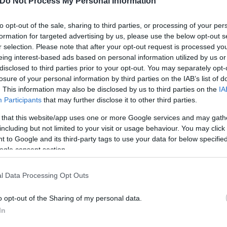
Do Not Process My Personal Information
to opt-out of the sale, sharing to third parties, or processing of your per
αυτής της ενέργειας». «Πρόκειται για μια σοβαρή ε
formation for targeted advertising by us, please use the below opt-out s
 πρόσθεσε.
r selection. Please note that after your opt-out request is processed y
eing interest-based ads based on personal information utilized by us or
disclosed to third parties prior to your opt-out. You may separately opt-
losure of your personal information by third parties on the IAB’s list of
. This information may also be disclosed by us to third parties on the
IA
Participants
that may further disclose it to other third parties.
 that this website/app uses one or more Google services and may gath
including but not limited to your visit or usage behaviour. You may click 
 to Google and its third-party tags to use your data for below specifi
ogle consent section.
l Data Processing Opt Outs
o opt-out of the Sharing of my personal data.
In
tional - y compris les bureaux de ses dirigeants - 