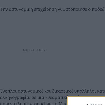
Την αστυνομική επιχείρηση γνωστοποίησε ο πρόεδ
Ένοπλοι αστυνομικοί και δικαστικοί υπάλληλοι κατ
αλληλογραφία, σε μια «θεαματική και άνευ προηγου
παρενόχλησης», σημείωσε ο Μπαρντελά.