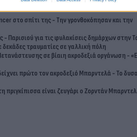
άνδρας σώζει μωρά από φωτιά ισορροπώντας σε έ
encer στο σπίτι της - Την γρονθοκόπησαν και την
 - Παρισιού για τις φυλακίσεις δημάρχων στην Τ
ε δεκάδες τραυματίες σε γαλλική πόλη
Μετανάστευσης σε βίαιη ακροδεξιά οργάνωση - «Ε
είχνει πρώτο τον ακροδεξιό Μπαρντελά - Το δυσ
τη πριγκίπισσα είναι ζευγάρι ο Ζορντάν Μπαρντε