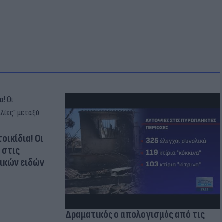
οικίδια! Οι
 στις
τικών ειδών
Δραματικός ο απολογισμός από τις