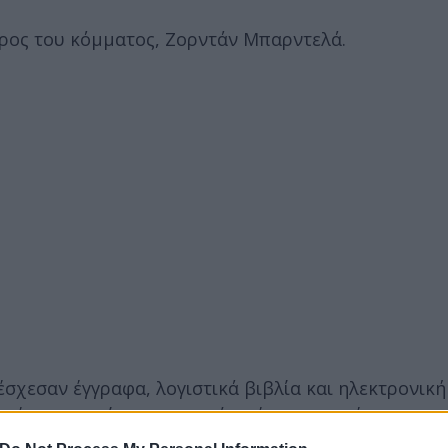
ρος του κόμματος, Ζορντάν Μπαρντελά.
έσχεσαν έγγραφα, λογιστικά βιβλία και ηλεκτρονική
μένου επιχείρηση ... σαφώς μέρος μιας νέας εκστρα