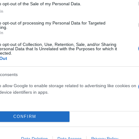
ciers de la Brigade financière, armés et en gilets p
o opt-out of the Sale of my Personal Data.
e deux juges d’instruction.
In
to opt-out of processing my Personal Data for Targeted
ing.
Tous les…
In
della (@J_Bardella)
July 9, 2025
o opt-out of Collection, Use, Retention, Sale, and/or Sharing
ersonal Data that Is Unrelated with the Purposes for which it
lected.
ερο
Flash.gr
στην αναζήτηση της
Google
Out
consents
o allow Google to enable storage related to advertising like cookies on
evice identifiers in apps.
CONFIRM
την μεγάλη φωτιά στη Μασσαλία
Data Deletion
Data Access
Privacy Policy