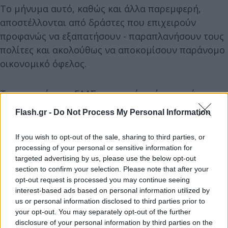
Το μήνυμα αυτό, καθώς και άλλα παρεμφερή,
αποστέλλονται από δράστες που επιχειρούν
προφανώς να εξαπατήσουν - παραπλανήσουν τους
πολίτες και ακολούθως να αποκομίσουν παράνομο
οικονομικό όφελος.
Το αρχηγείο της ΕΛΑΣ επισημαίνει ότι το κείμενο -
μήνυμα που διακινείται μέσω ηλεκτρονικού
Flash.gr -
Do Not Process My Personal Information
ταχυδρομείου (email), ως δήθεν επιστολή των
αρμόδιων ελεγκτικών Αρχών, η οποία φέρει το
If you wish to opt-out of the sale, sharing to third parties, or
ονοματεπώνυμό του προέδρου του Διοικητικού
processing of your personal or sensitive information for
targeted advertising by us, please use the below opt-out
Συμβουλίου της Europol, καθώς και ψευδή
section to confirm your selection. Please note that after your
υπογραφή, είναι καταφανώς ψευδεπίγραφο και
opt-out request is processed you may continue seeing
απατηλό. «Παρακαλούνται οι πολίτες», όπως
interest-based ads based on personal information utilized by
us or personal information disclosed to third parties prior to
αναφέρει η ΕΛΑΣ, «να μην ανταποκρίνονται και να
your opt-out. You may separately opt-out of the further
διαγράφουν το συγκεκριμένο ή άλλα παρόμοια
disclosure of your personal information by third parties on the