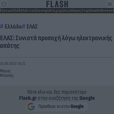
ιδήσεων
Ελλάδα
Πολιτική
Οικονομία
Επιχειρήσεις
Κόσμος
Σπορ
Showbiz
Weekend
Ελλάδα
ΕΛΑΣ
ΕΛΑΣ: Συνιστά προσοχή λόγω ηλεκτρονικής
απάτης
24.08.2022 16:21
Μάριος
Μπούλης
Κάνε κλικ και δες περισσότερο
Flash.gr
στην αναζήτηση της
Google