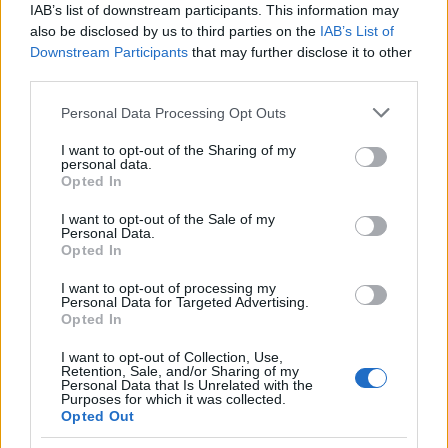
μηνύματα καθώς και «να μην ανοίγουν» τα
IAB’s list of downstream participants. This information may
συνημμένα αρχεία για αποφυγή προσβολής από
also be disclosed by us to third parties on the
IAB’s List of
Downstream Participants
that may further disclose it to other
κακόβουλο λογισμικό».
third parties.
Please note that this website/app uses one or more Google
Personal Data Processing Opt Outs
services and may gather and store information including but
not limited to your visit or usage behaviour. You may click to
I want to opt-out of the Sharing of my
personal data.
grant or deny consent to Google and its third-party tags to
Opted In
use your data for below specified purposes in below Google
consent section.
I want to opt-out of the Sale of my
Personal Data.
Opted In
I want to opt-out of processing my
Personal Data for Targeted Advertising.
Opted In
I want to opt-out of Collection, Use,
Retention, Sale, and/or Sharing of my
Personal Data that Is Unrelated with the
Purposes for which it was collected.
Opted Out