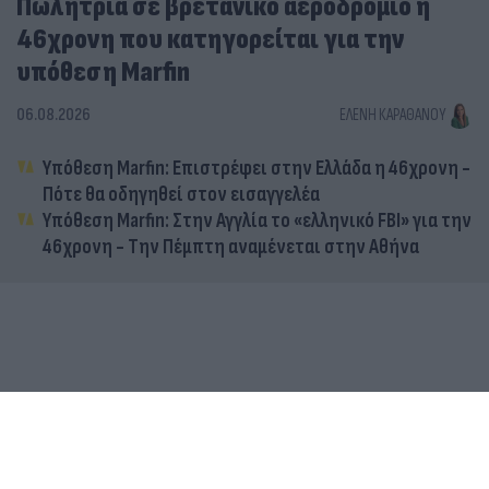
Πωλήτρια σε βρετανικό αεροδρόμιο η
46χρονη που κατηγορείται για την
υπόθεση Marfin
06.08.2026
ΕΛΈΝΗ ΚΑΡΑΘΆΝΟΥ
Υπόθεση Marfin: Επιστρέφει στην Ελλάδα η 46χρονη -
Πότε θα οδηγηθεί στον εισαγγελέα
Υπόθεση Marfin: Στην Αγγλία το «ελληνικό FBI» για την
46χρονη - Την Πέμπτη αναμένεται στην Αθήνα