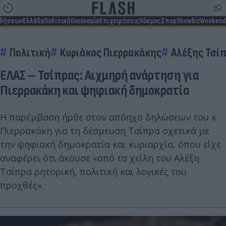
ιδήσεων
Ελλάδα
Πολιτική
Οικονομία
Επιχειρήσεις
Κόσμος
Σπορ
Showbiz
Weekend
Πολιτική
Κυριάκος Πιερρακάκης
Αλέξης Τσί
ΕΛΑΣ – Τσίπρας: Αιχμηρή ανάρτηση για
Πιερρακάκη και ψηφιακή δημοκρατία
Η παρέμβαση ήρθε στον απόηχο δηλώσεων του κ.
Πιερρακάκη για τη δέσμευση Τσίπρα σχετικά με
την ψηφιακή δημοκρατία και κυριαρχία, όπου είχε
αναφέρει ότι άκουσε «από τα χείλη του Αλέξη
Τσίπρα ρητορική, πολιτική και λογικές του
προχθές».