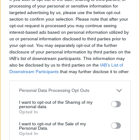
processing of your personal or sensitive information for
δεδομένων μας από την κακόβουλη χρήση
targeted advertising by us, please use the below opt-out
τους.
section to confirm your selection. Please note that after your
opt-out request is processed you may continue seeing
Αυτοί οι κίνδυνοι εξηγούν γιατί η ΕΕ αυτή τη στιγμή
interest-based ads based on personal information utilized by
us or personal information disclosed to third parties prior to
επιμένει:
your opt-out. You may separately opt-out of the further
disclosure of your personal information by third parties on the
Θεσμοθετεί κανόνες για την αποφυγή
IAB’s list of downstream participants. This information may
also be disclosed by us to third parties on the
IAB’s List of
εγκλωβισμού σε συγκεκριμένους παρόχους.
Downstream Participants
that may further disclose it to other
Θέτει ρήτρες διαλειτουργικότητας στο
third parties.
υπολογιστικό νέφος (“cloud”).
Please note that this website/app uses one or more Google
Personal Data Processing Opt Outs
Προωθεί το ανοιχτό λογισμικό, τα ανοιχτά
services and may gather and store information including but
πρότυπα και την ψηφιακή αυτονομία.
not limited to your visit or usage behaviour. You may click to
I want to opt-out of the Sharing of my
personal data.
grant or deny consent to Google and its third-party tags to
Opted In
use your data for below specified purposes in below Google
Αντίθετα, ο κ. Πιερρακάκης και η κυβέρνηση του
consent section.
I want to opt-out of the Sale of my
Κυριάκου Μητσοτάκη:
Personal Data.
Opted In