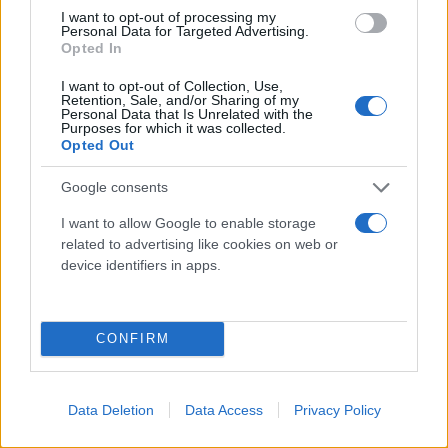
I want to opt-out of processing my
Προώθησαν την τεχνολογική εξάρτηση από
Personal Data for Targeted Advertising.
τις συγκεκριμένες εταιρείες.
Opted In
Παρέδωσαν τα προσωπικά δεδεμένα 1,5
I want to opt-out of Collection, Use,
Retention, Sale, and/or Sharing of my
εκατομμυρίων μαθητών σε πολυεθνική.
Personal Data that Is Unrelated with the
Purposes for which it was collected.
Έφεραν ψηφιοποίηση χωρίς απαλοιφή της
Opted Out
γραφειοκρατίας.
Google consents
Επέβαλαν αδιαφάνεια στις συμβάσεις.
I want to allow Google to enable storage
related to advertising like cookies on web or
Η “αδιαφάνεια” που δεν καταλαβαίνει ο κ.
device identifiers in apps.
Πιερρακάκης:
Από τον Οκτώβριο 2019 ως τον Απρίλιο 2022,
CONFIRM
προκηρύχθηκαν 1.551 διαγωνισμοί άνω του 1 δισ.
Ευρώ, με 943 έργα έως 60.000 ευρώ, δηλαδή μέσα
Data Deletion
Data Access
Privacy Policy
στο όριο που ο υπουργός κάνει “απεθείας
ανάθεση”.