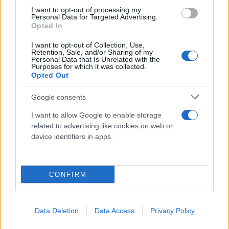
I want to opt-out of processing my
Personal Data for Targeted Advertising.
Opted In
I want to opt-out of Collection, Use,
Retention, Sale, and/or Sharing of my
Personal Data that Is Unrelated with the
Purposes for which it was collected.
Opted Out
Το τέταρτο θέμα που έθεσαν οι μέτοχοι
Google consents
μειοψηφίας αφορά την αναβολή ψηφοφορίας για
οικονομικές καταστάσεις και διανομή μερίσματος.
I want to allow Google to enable storage
related to advertising like cookies on web or
Συγκεκριμένα, στη Γ.Σ. της 26/6, η μειοψηφία
device identifiers in apps.
(12,62%, μέσω Kamelia & Kalysta Holdings) πέτυχε
αναβολή της κρίσιμης ψηφοφορίας — παρά τη
βελτίωση των θεμελιωδών (EBITDA +78% στα 12,6
CONFIRM
εκατ. ευρώ επιστροφή σε κερδοφορία). Το θέμα θα
συζητηθεί στην επαναληπτική Γενική Συνέλευση
των μετόχων στις 16 Ιουλίου 2026.
Data Deletion
Data Access
Privacy Policy