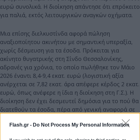
ευρώ συνολικά. Η διοίκηση απάντησε ότι επρόκειτο
για παλιά, εκτός λειτουργικών αναγκών οχήματα.
Μια επίσης διελκυστίνδα αφορά πώληση
αναξιοποίητου ακινήτου με σημαντική υπεραξία,
χωρίς δέσμευση για τα έσοδα. Πρόκειται για
ακίνητο θυγατρικής στη Σίνδο Θεσσαλονίκης,
αδρανές για χρόνια, το οποίο πωλήθηκε τον Μάιο
2026 έναντι 8,4-9,4 εκατ. ευρώ (λογιστική αξία
ανέρχεται σε 7,82 εκατ. άρα απέφερε κέρδος 2 εκατ.
ευρώ, όπως ανέφερε η ίδια η διοίκηση στη Γ.Σ.). Η
διοίκηση δεν έχει δεσμευτεί δημόσια για το πού θα
διατεθούν τα έσοδα, πέρα από γενική αναφορά σε
μείωση δανεισμού.
Flash.gr -
Do Not Process My Personal Information