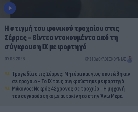
Η στιγμή του φονικού τροχαίου στις
Σέρρες - Βίντεο ντοκουμέντο από τη
σύγκρουση ΙΧ με φορτηγό
07.08.2026
ΧΡΙΣΤΌΔΟΥΛΟΣ ΣΚΟΎΝΤΑΣ
Τραγωδία στις Σέρρες: Μητέρα και γιος σκοτώθηκαν
σε τροχαίο - Το ΙΧ τους συγκρούστηκε με φορτηγό
Μύκονος: Νεκρός 42χρονος σε τροχαίο - Η μηχανή
του συγκρούστηκε με αυτοκίνητο στην Άνω Μερά