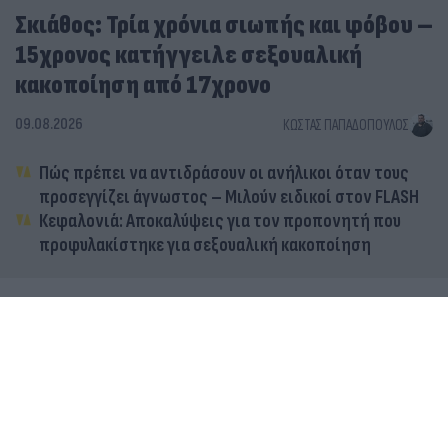
Σκιάθος: Τρία χρόνια σιωπής και φόβου –
15χρονος κατήγγειλε σεξουαλική
κακοποίηση από 17χρονο
09.08.2026
ΚΏΣΤΑΣ ΠΑΠΑΔΌΠΟΥΛΟΣ
Πώς πρέπει να αντιδράσουν οι ανήλικοι όταν τους
προσεγγίζει άγνωστος – Μιλούν ειδικοί στον FLASH
Κεφαλονιά: Αποκαλύψεις για τον προπονητή που
προφυλακίστηκε για σεξουαλική κακοποίηση