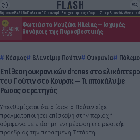
ιδήσεων
Ελλάδα
Πολιτική
Οικονομία
Επιχειρήσεις
Κόσμος
Σπορ
Showbiz
Weekend
Φωτιά στο Μουζάκι Ηλείας – Ισχυρές
BREAKING
δυνάμεις της Πυροσβεστικής
NEWS
Κόσμος
Βλαντίμιρ Πούτιν
Ουκρανία
Πόλεμο
Επίθεση ουκρανικών drones στο ελικόπτερο
του Πούτιν στο Κουρσκ – Τι αποκάλυψε
Ρώσος στρατηγός
Υπενθυμίζεται ότι ο ίδιος ο Πούτιν είχε
πραγματοποιήσει επίσκεψη στην περιοχή,
σύμφωνα με επίσημη ενημέρωση της ρωσικής
προεδρίας την περασμένη Τετάρτη.