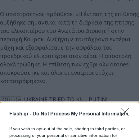
Ο υποστράτηγος πρόσθεσε: «Η ένταση της επίθεσης
αυξήθηκε σημαντικά κατά τη διάρκεια της πτήσης
του ελικοπτέρου του Ανωτάτου Διοικητή στην
περιοχή Κουρσκ. Διεξήγαμε ταυτόχρονα εναέρια
μάχη και εξασφαλίσαμε την ασφάλεια του
προεδρικού ελικοπτέρου στον αέρα. Η αποστολή
ολοκληρώθηκε. Η επίθεση των εχθρικών drones
αποκρούστηκε και όλοι οι εναέριοι στόχοι
καταστράφηκαν».
🇷🇺🇺🇦 UKRAINE TRIED TO KILL PUTIN!
Flash.gr -
Do Not Process My Personal Information
Vladimir Putin's helicopter was attacked by
Ukrainian drones in the Kursk region.
If you wish to opt-out of the sale, sharing to third parties, or
processing of your personal or sensitive information for