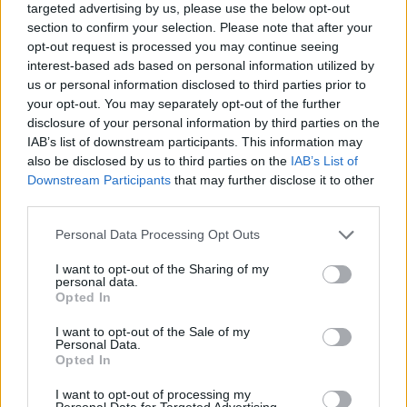
This happened on May 20, said the commander of
targeted advertising by us, please use the below opt-out
the air defense division, Yuri Dashkin.
section to confirm your selection. Please note that after your
opt-out request is processed you may continue seeing
interest-based ads based on personal information utilized by
The intensity of the attack by Ukrainian drones on
us or personal information disclosed to third parties prior to
the Kursk region, when…
your opt-out. You may separately opt-out of the further
disclosure of your personal information by third parties on the
pic.twitter.com/XXo2aYkUWo
IAB’s list of downstream participants. This information may
— Lord Bebo (@MyLordBebo)
May 25, 2025
also be disclosed by us to third parties on the
IAB’s List of
Downstream Participants
that may further disclose it to other
third parties.
Όταν παρουσιαστής κρατικής τηλεόρασης ρώτησε
Please note that this website/app uses one or more Google
Personal Data Processing Opt Outs
αν το ελικόπτερο του Πούτιν βρισκόταν
services and may gather and store information including but
not limited to your visit or usage behaviour. You may click to
I want to opt-out of the Sharing of my
πραγματικά σε ζώνη μάχης, ο Ντάσκιν απάντησε
personal data.
grant or deny consent to Google and its third-party tags to
Opted In
καταφατικά. Τα λόγια του υποδηλώνουν ότι η
use your data for below specified purposes in below Google
Ουκρανία είχε πληροφορίες για τη μυστική
consent section.
I want to opt-out of the Sale of my
Personal Data.
επίσκεψη του Πούτιν στην Κουρσκ, η οποία
Opted In
ανακοινώθηκε μόνο αφότου είχε ήδη αποχωρήσει.
I want to opt-out of processing my
Personal Data for Targeted Advertising.