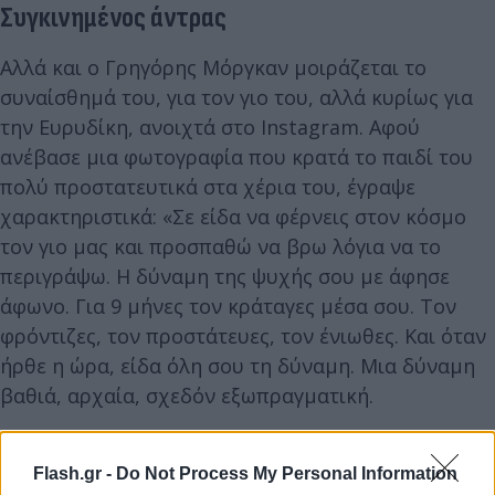
Συγκινημένος άντρας
Αλλά και ο Γρηγόρης Μόργκαν μοιράζεται το
συναίσθημά του, για τον γιο του, αλλά κυρίως για
την Ευρυδίκη, ανοιχτά στο Instagram. Αφού
ανέβασε μια φωτογραφία που κρατά το παιδί του
πολύ προστατευτικά στα χέρια του, έγραψε
χαρακτηριστικά: «Σε είδα να φέρνεις στον κόσμο
τον γιο μας και προσπαθώ να βρω λόγια να το
περιγράψω. Η δύναμη της ψυχής σου με άφησε
άφωνο. Για 9 μήνες τον κράταγες μέσα σου. Τον
φρόντιζες, τον προστάτευες, τον ένιωθες. Και όταν
ήρθε η ώρα, είδα όλη σου τη δύναμη. Μια δύναμη
βαθιά, αρχαία, σχεδόν εξωπραγματική.
Flash.gr -
Do Not Process My Personal Information