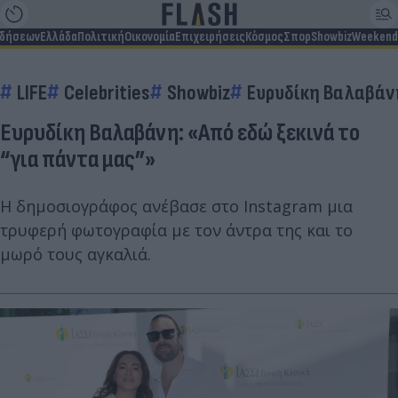
ιδήσεων
Ελλάδα
Πολιτική
Οικονομία
Επιχειρήσεις
Κόσμος
Σπορ
Showbiz
Weekend
LIFE
Celebrities
Showbiz
Ευρυδίκη Βαλαβάν
Ευρυδίκη Βαλαβάνη: «Από εδώ ξεκινά το
“για πάντα μας”»
H δημοσιογράφος ανέβασε στο Instagram μια
τρυφερή φωτογραφία με τον άντρα της και το
μωρό τους αγκαλιά.