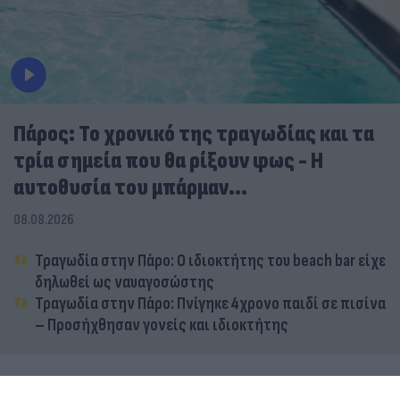
Πάρος: Το χρονικό της τραγωδίας και τα
τρία σημεία που θα ρίξουν φως - Η
αυτοθυσία του μπάρμαν...
08.08.2026
Τραγωδία στην Πάρο: Ο ιδιοκτήτης του beach bar είχε
δηλωθεί ως ναυαγοσώστης
Τραγωδία στην Πάρο: Πνίγηκε 4χρονο παιδί σε πισίνα
– Προσήχθησαν γονείς και ιδιοκτήτης