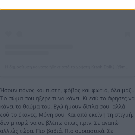
Η δημοσίευση κοινοποιήθηκε από το χρήστη Krash Doll🤙 (@morgan.grigoris)
Ήσουν πόνος και πίστη, φόβος και φωτιά, όλα μαζί.
Το σώμα σου ήξερε τι να κάνει. Κι εσύ το άφησες να
κάνει το θαύμα του. Εγώ ήμουν δίπλα σου, αλλά
εσύ το έκανες. Μόνη σου. Και από εκείνη τη στιγμή,
δεν μπορώ να σε βλέπω όπως πριν. Σε αγαπώ
αλλιώς τώρα. Πιο βαθιά. Πιο ουσιαστικά. Σε