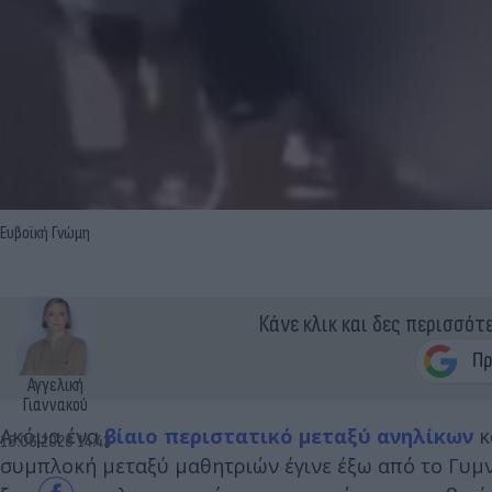
Ευβοϊκή Γνώμη
Κάνε κλικ και δες περισσότ
Αγγελική
Γιαννακού
Ακόμα ένα
βίαιο περιστατικό μεταξύ ανηλίκων
κ
16.06.2026 14:43
συμπλοκή μεταξύ μαθητριών έγινε έξω από το Γυμν