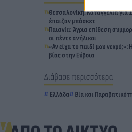
Θεσσαλονίκη: Καταγγελία για 
έπαιζαν μπάσκετ
Παιανία: Άγρια επίθεση συμμο
οι πέντε ανήλικοι
«Αν είχα το παιδί μου νεκρό;»:
βίας στην Εύβοια
Διάβασε περισσότερα
Ελλάδα
Βία και Παραβατικότ