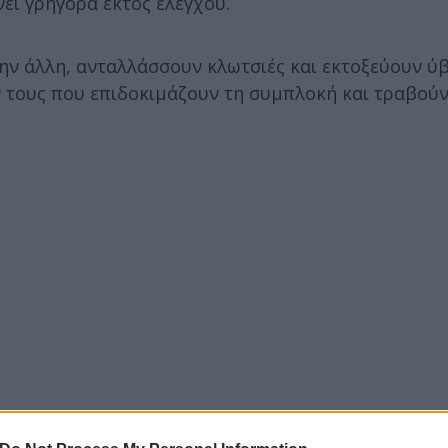
νει γρήγορα εκτός ελέγχου.
την άλλη, ανταλλάσσουν κλωτσιές και εκτοξεύουν ύβ
τους που επιδοκιμάζουν τη συμπλοκή και τραβούν
ρροπία της και πέφτει στο έδαφος, δέχεται χτυπήμα