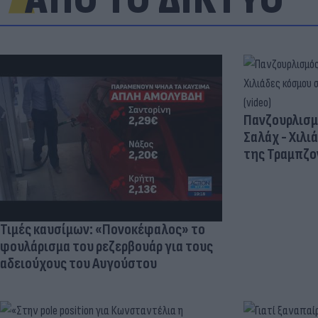
ΑΠΟ ΤΟ ΔΙΚΤΥΟ
Πανζουρλισμ
Σαλάχ - Χιλι
της Τραμπζον
Τιμές καυσίμων: «Πονοκέφαλος» το
φουλάρισμα του ρεζερβουάρ για τους
αδειούχους του Αυγούστου