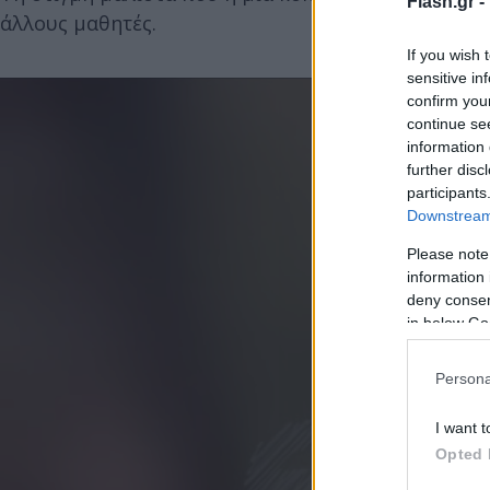
Flash.gr -
άλλους μαθητές.
If you wish 
sensitive in
confirm you
continue se
information 
further disc
participants
Downstream 
Please note
information 
deny consent
in below Go
Persona
I want t
Opted 