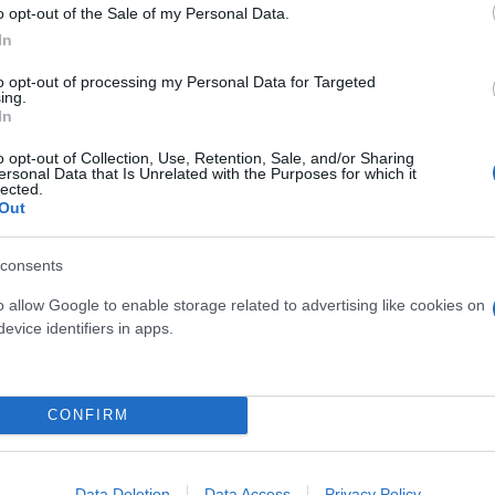
o opt-out of the Sale of my Personal Data.
In
to opt-out of processing my Personal Data for Targeted
ing.
In
o opt-out of Collection, Use, Retention, Sale, and/or Sharing
ersonal Data that Is Unrelated with the Purposes for which it
lected.
Out
ερο
Flash.gr
στην αναζήτηση της
Google
consents
o allow Google to enable storage related to advertising like cookies on
evice identifiers in apps.
CONFIRM
Data Deletion
Data Access
Privacy Policy