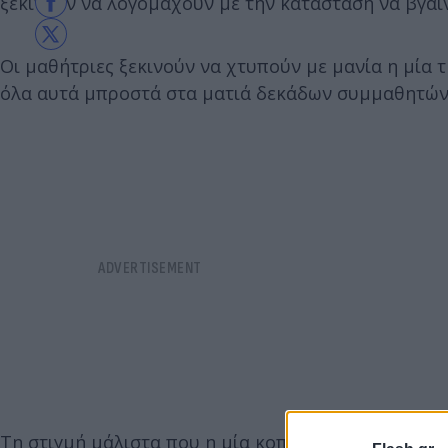
ξεκινούν να λογομαχούν με την κατάσταση να βγαί
Οι μαθήτριες ξεκινούν να χτυπούν με μανία η μία 
όλα αυτά μπροστά στα ματιά δεκάδων συμμαθητών 
Τη στιγμή μάλιστα που η μία κοπέλα χάνει την ισο