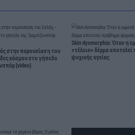
Skin dysmorphia: Όταν η ε
«τέλειο» δέρμα αποτελεί
ός στην παρουσίαση του
ψυχικής υγείας
άδες κόσμου στο γήπεδο
σπόρ (video)