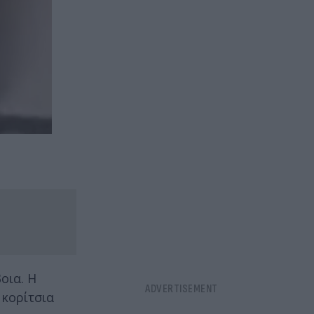
οια. Η
 κορίτσια