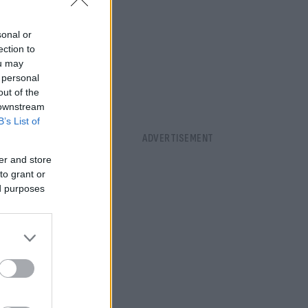
sonal or
ection to
ou may
 personal
out of the
 downstream
B’s List of
er and store
to grant or
ed purposes