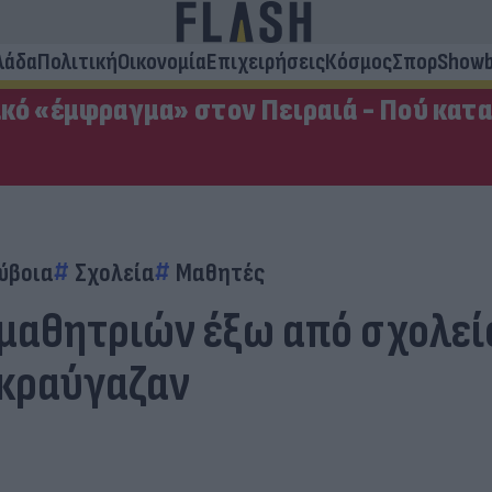
λάδα
Πολιτική
Οικονομία
Επιχειρήσεις
Κόσμος
Σπορ
Showb
κό «έμφραγμα» στον Πειραιά - Πού κατ
ύβοια
Σχολεία
Μαθητές
 μαθητριών έξω από σχολεί
ωκραύγαζαν