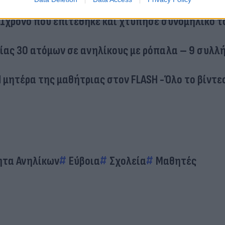
11χρονο που επιτέθηκε και χτύπησε συνομήλικό τ
ρίας 30 ατόμων σε ανηλίκους με ρόπαλα – 9 συλλ
 Η μητέρα της μαθήτριας στον FLASH -Όλο το βίντε
ητα Ανηλίκων
Εύβοια
Σχολεία
Μαθητές