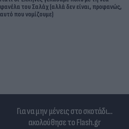
λα του Σαλάχ (αλλά δεν είναι, προφανώς,
 που νομίζουμε)
Ηλ
κί
Για να μην μένεις στο σκοτάδι...
ακολούθησε το Flash.gr