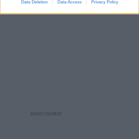
08.08.2026
Data Deletion
Data Access
Privacy Policy
ΒΑΣΙΛΙΚΉ ΚΟΥΚΊΟΥ