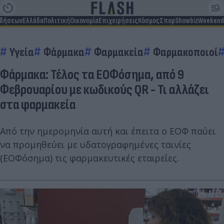
ιδήσεων
Ελλάδα
Πολιτική
Οικονομία
Επιχειρήσεις
Κόσμος
Σπορ
Showbiz
Weekend
Υγεία
Φάρμακα
Φαρμακεία
Φαρμακοποιοί
Φάρμακα: Τέλος τα ΕΟΦόσημα, από 9
Φεβρουαρίου με κωδικούς QR - Τι αλλάζει
στα φαρμακεία
Από την ημερομηνία αυτή και έπειτα ο ΕΟΦ παύει
να προμηθεύει με υδατογραφημένες ταινίες
(ΕΟΦόσημα) τις φαρμακευτικές εταιρείες.