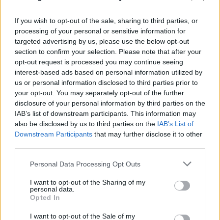
If you wish to opt-out of the sale, sharing to third parties, or
processing of your personal or sensitive information for
targeted advertising by us, please use the below opt-out
section to confirm your selection. Please note that after your
opt-out request is processed you may continue seeing
interest-based ads based on personal information utilized by
us or personal information disclosed to third parties prior to
your opt-out. You may separately opt-out of the further
disclosure of your personal information by third parties on the
IAB’s list of downstream participants. This information may
also be disclosed by us to third parties on the
IAB’s List of
Απόγνωση στο Πόρτο Γερμενό: «Δεν έχει μείνει
Downstream Participants
that may further disclose it to other
τίποτε, ό,τι βλέπεις το έφτιαξα με τα χέρια μου»
third parties.
08.08.2026
ΧΡΙΣΤΌΔΟΥΛΟΣ ΣΚΟΎΝΤΑΣ
Please note that this website/app uses one or more Google
Personal Data Processing Opt Outs
services and may gather and store information including but
not limited to your visit or usage behaviour. You may click to
I want to opt-out of the Sharing of my
personal data.
grant or deny consent to Google and its third-party tags to
Opted In
use your data for below specified purposes in below Google
consent section.
I want to opt-out of the Sale of my