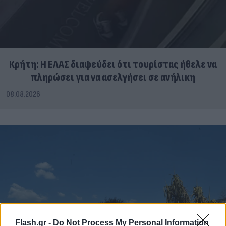
Κρήτη: Η ΕΛΑΣ διαψεύδει ότι τουρίστας ήθελε να
πληρώσει για να ασελγήσει σε ανήλικη
08.08.2026
Flash.gr -
Do Not Process My Personal Information