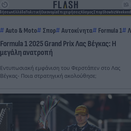
ιδήσεων
Ελλάδα
Πολιτική
Οικονομία
Επιχειρήσεις
Κόσμος
Σπορ
Showbiz
Weekend
Auto & Moto
Σπορ
Αυτοκίνητα
Formula 1
Λ
Formula 1 2025 Grand Prix Λας Βέγκας: Η
μεγάλη ανατροπή
Εντυπωσιακή εμφάνιση του Φερστάπεν στο Λας
Βέγκας- Ποια στρατηγική ακολούθησε;