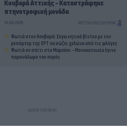
Κουβαρά Αττικής - Καταστράφηκε
πτηνοτροφική μονάδα
10.08.2026
ΧΡΙΣΤΌΔΟΥΛΟΣ ΣΚΟΎΝΤΑΣ
Φωτιά στον Κουβαρά: Συγκινητικό βίντεο με τον
ρεπόρτερ της ΕΡΤ να σώζει χελώνα από τις φλόγες
Φωτιά σε σπίτι στο Μαρούσι - Μονοκατοικία έγινε
παρανάλωμα του πυρός