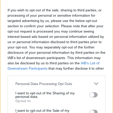
If you wish to opt-out of the sale, sharing to third parties, or
processing of your personal or sensitive information for
targeted advertising by us, please use the below opt-out
section to confirm your selection. Please note that after your
opt-out request is processed you may continue seeing
interest-based ads based on personal information utilized by
us or personal information disclosed to third parties prior to
your opt-out. You may separately opt-out of the further
disclosure of your personal information by third parties on the
IAB’s list of downstream participants. This information may
also be disclosed by us to third parties on the
IAB’s List of
Downstream Participants
that may further disclose it to other
third parties.
Please note that this website/app uses one or more Google
Personal Data Processing Opt Outs
services and may gather and store information including but
not limited to your visit or usage behaviour. You may click to
I want to opt-out of the Sharing of my
personal data.
grant or deny consent to Google and its third-party tags to
Opted In
use your data for below specified purposes in below Google
consent section.
I want to opt-out of the Sale of my