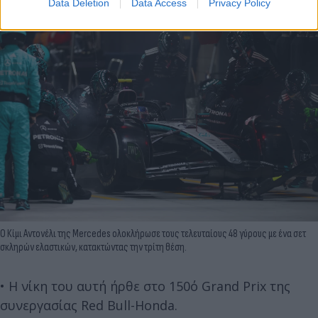
Data Deletion
Data Access
Privacy Policy
Ο Κίμι Αντονέλι της Mercedes ολοκλήρωσε τους τελευταίους 48 γύρους με ένα σετ
σκληρών ελαστικών, κατακτώντας την τρίτη θέση.
• Η νίκη του αυτή ήρθε στο 150ό Grand Prix της
συνεργασίας Red Bull-Honda.