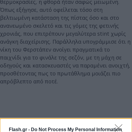
θερμοκρασίες, η φθορά ήταν σαφώς μειωμένη.
Όπως εξήγησε, αυτό οφείλεται τόσο στη
βελτιωμένη κατάσταση της πίστας όσο και στο
ανανεωμένο σκελετό και τις γόμες της φετινής
χρονιάς, που επιτρέπουν μεγαλύτερα stint χωρίς
ανάγκη διαχείρισης. Παράλληλα υπογράμμισε ότι η
νίκη του Φερστάπεν ανοίγει πραγματικά το
παιχνίδι για το φινάλε της σεζόν, με τη μάχη σε
οδηγούς και κατασκευαστές να παραμένει ανοιχτή,
προσθέτοντας πως το πρωτάθλημα μοιάζει πιο
απρόβλεπτο από ποτέ.
Flash.gr -
Do Not Process My Personal Information