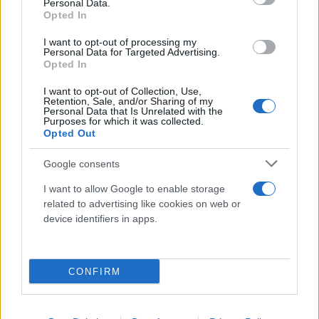
Personal Data.
Opted In
I want to opt-out of processing my
Τα στατιστικά του Λας Βέγκας
Personal Data for Targeted Advertising.
Opted In
• Η διαφορά νίκης του Φερστάπεν στα 20.741
I want to opt-out of Collection, Use,
δευτερόλεπτα είναι η μεγαλύτερη στην ιστορία του
Retention, Sale, and/or Sharing of my
Personal Data that Is Unrelated with the
Grand Prix του Λας Βέγκας.
Purposes for which it was collected.
Opted Out
• Ήταν η όγδοη νίκη του Φερστάπεν στις Ηνωμένες
Google consents
Πολιτείες (τέσσερις στο Ώστιν, δύο στο Μαϊάμι και
I want to allow Google to enable storage
τώρα δύο στο Λας Βέγκας).
related to advertising like cookies on web or
device identifiers in apps.
• Ήταν η 125η θέση στο βάθρο στην καριέρα του
Ολλανδού σε 231 εκκινήσεις, ενώ ήταν 8η
CONFIRM
συνεχόμενη κατάκτηση του βάθρου για αυτή τη
σεζόν (το τρίτο μεγαλύτερο σερί της καριέρας του).