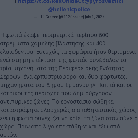
ℹ️
https://t.co/kexUnloeCt
@pyrosvestiki
@hellenicpolice
— 112 Greece (@112Greece)
July 1, 2025
Η φωτιά έκαψε περιμετρικά περίπου 600
στρέμματα χαμηλής βλάστησης και 400
ελαιόδεντρα. Ευτυχώς τα χωράφια ήταν θερισμένα,
ενώ στη μη επέκταση της φωτιάς συνέβαλαν τα
τρία μηχανήματα της Περιφερειακής Ενότητας
Σερρών, ένα ερπυστριοφόρο και δυο φορτωτές,
μηχανήματα του Δήμου Εμμανουήλ Παππά και οι
κάτοικοι της περιοχής που δημιούργησαν
αντιπυρικές ζώνες. Το εργοστάσιο σώθηκε,
καταστράφηκε ολοσχερώς ο αποθηκευτικός χώρος
ενώ η φωτιά συνεχίζει να καίει τα ξύλα στον αύλειο
χώρο. Πριν από λίγο επεκτάθηκε και έξω από
αυτόν.