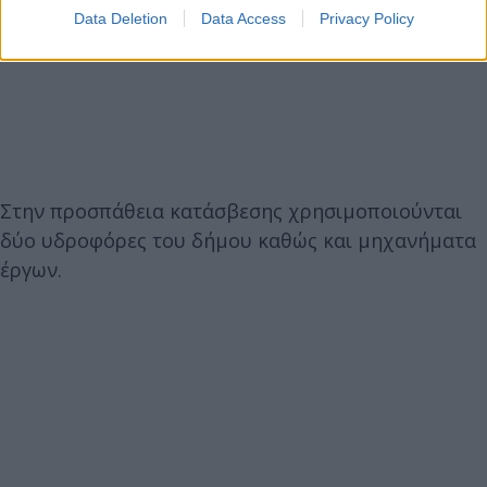
Data Deletion
Data Access
Privacy Policy
Στην προσπάθεια κατάσβεσης χρησιμοποιούνται
δύο υδροφόρες του δήμου καθώς και μηχανήματα
έργων.