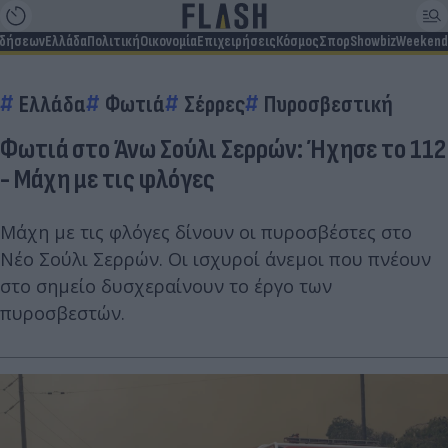
ιδήσεων
Ελλάδα
Πολιτική
Οικονομία
Επιχειρήσεις
Κόσμος
Σπορ
Showbiz
Weekend
Ελλάδα
Φωτιά
Σέρρες
Πυροσβεστική
Φωτιά στο Άνω Σούλι Σερρών: Ήχησε το 112
- Μάχη με τις φλόγες
Μάχη με τις φλόγες δίνουν οι πυροσβέστες στο
Νέο Σούλι Σερρών. Οι ισχυροί άνεμοι που πνέουν
στο σημείο δυσχεραίνουν το έργο των
πυροσβεστών.