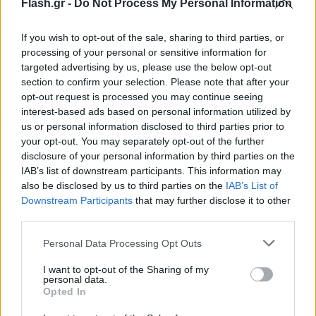
Flash.gr -
Do Not Process My Personal Information
If you wish to opt-out of the sale, sharing to third parties, or
processing of your personal or sensitive information for
targeted advertising by us, please use the below opt-out
section to confirm your selection. Please note that after your
opt-out request is processed you may continue seeing
interest-based ads based on personal information utilized by
us or personal information disclosed to third parties prior to
your opt-out. You may separately opt-out of the further
disclosure of your personal information by third parties on the
Η φωτιά ξέσπασε από άγνωστη έως τώρα αιτία μετά
IAB’s list of downstream participants. This information may
τις 2.30 το μεσημέρι της Τρίτης (1/7), στον αύλειο
also be disclosed by us to third parties on the
IAB’s List of
χώρο εργοστασίου ξυλείας στο Άνω Σούλι Σερρών.
Downstream Participants
that may further disclose it to other
third parties.
Please note that this website/app uses one or more Google
Επί τόπου επιχειρούν ισχυρές επίγειες δυνάμεις
Personal Data Processing Opt Outs
services and may gather and store information including but
από 40 πυροσβέστες με 15 οχήματα, ένα πεζοπόρο
not limited to your visit or usage behaviour. You may click to
I want to opt-out of the Sharing of my
τμήμα της πυροσβεστικής και δύο ελικόπτερα.
personal data.
grant or deny consent to Google and its third-party tags to
Opted In
use your data for below specified purposes in below Google
consent section.