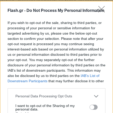
απίστευτα ζουμερό.
Flash.gr -
Do Not Process My Personal Information
If you wish to opt-out of the sale, sharing to third parties, or
processing of your personal or sensitive information for
targeted advertising by us, please use the below opt-out
section to confirm your selection. Please note that after your
opt-out request is processed you may continue seeing
interest-based ads based on personal information utilized by
us or personal information disclosed to third parties prior to
your opt-out. You may separately opt-out of the further
disclosure of your personal information by third parties on the
IAB’s list of downstream participants. This information may
also be disclosed by us to third parties on the
IAB’s List of
Downstream Participants
that may further disclose it to other
third parties.
Please note that this website/app uses one or more Google
Personal Data Processing Opt Outs
services and may gather and store information including but
not limited to your visit or usage behaviour. You may click to
I want to opt-out of the Sharing of my
personal data.
grant or deny consent to Google and its third-party tags to