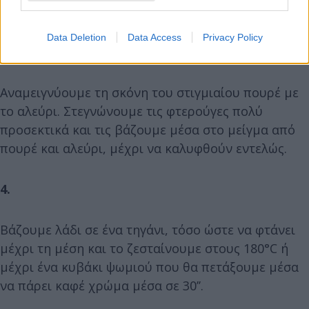
διατηρείται στο ψυγείο περίπου για μία εβδομάδα.
Data Deletion
Data Access
Privacy Policy
3.
Αναμειγνύουμε τη σκόνη του στιγμιαίου πουρέ με
το αλεύρι. Στεγνώνουμε τις φτερούγες πολύ
προσεκτικά και τις βάζουμε μέσα στο μείγμα από
πουρέ και αλεύρι, μέχρι να καλυφθούν εντελώς.
4.
Βάζουμε λάδι σε ένα τηγάνι, τόσο ώστε να φτάνει
μέχρι τη μέση και το ζεσταίνουμε στους 180°C ή
μέχρι ένα κυβάκι ψωμιού που θα πετάξουμε μέσα
να πάρει καφέ χρώμα μέσα σε 30’’.