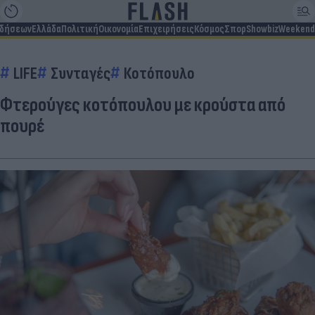
ιδήσεων
Ελλάδα
Πολιτική
Οικονομία
Επιχειρήσεις
Κόσμος
Σπορ
Showbiz
Weekend
LIFE
Συνταγές
Κοτόπουλο
Φτερούγες κοτόπουλου με κρούστα από
πουρέ