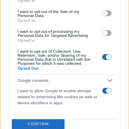
Opted In
use your data for below specified purposes in below Google
consent section.
I want to opt-out of the Sale of my
Personal Data.
Opted In
I want to opt-out of processing my
Personal Data for Targeted Advertising.
Opted In
I want to opt-out of Collection, Use,
Retention, Sale, and/or Sharing of my
Personal Data that Is Unrelated with the
Purposes for which it was collected.
Opted Out
2.
Google consents
I want to allow Google to enable storage
Πολτοποιούμε τις καυτερές πιπεριές χαλαπένιο σε
related to advertising like cookies on web or
μορφή πουρέ ή, αν προτιμούμε, τις κόβουμε σε
device identifiers in apps.
πολύ μικρά κομματάκια. Αναμειγνύουμε τις
πιπεριές μέσα στο γιαούρτι και το αφήνουμε στην
CONFIRM
άκρη για αργότερα. Σε περίπτωση που περισσέψει,