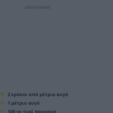
2 κρόκοι από μέτρια αυγά
1 μέτριο αυγό
100 γρ τυρί πεκορίνο