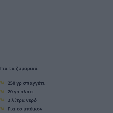
Για τα ζυμαρικά
250 γρ σπαγγέτι
20 γρ αλάτι
2 λίτρα νερό
Για το μπέικον