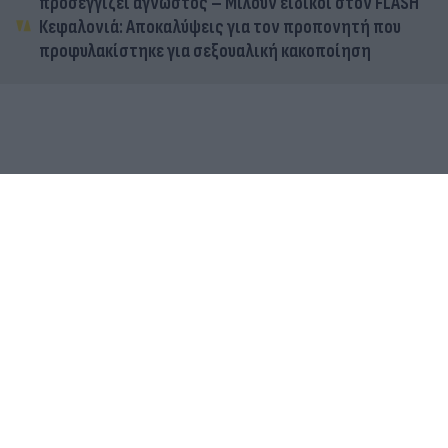
προσεγγίζει άγνωστος – Μιλούν ειδικοί στον FLASH
Κεφαλονιά: Αποκαλύψεις για τον προπονητή που
προφυλακίστηκε για σεξουαλική κακοποίηση