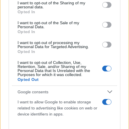
συσκευασίας (al dente).
not limited to your visit or usage behaviour. You may click to
I want to opt-out of the Sharing of my
personal data.
grant or deny consent to Google and its third-party tags to
Opted In
use your data for below specified purposes in below Google
Κόβουμε σε μικρά κομμάτια καπνιστό μπέικον ή
consent section.
I want to opt-out of the Sale of my
Guanciale και το μαγειρεύουμε μέχρι να ροδίσει σε
Personal Data.
Opted In
ένα τηγάνι με μέτρια φωτιά. Σε ένα μπολ ρίχνουμε
τους κρόκους, το αυγό, το τριμμένο τυρί, το πιπέρι
I want to opt-out of processing my
Personal Data for Targeted Advertising.
και ανακατεύουμε με ένα σύρμα.
Opted In
I want to opt-out of Collection, Use,
Προσθέτουμε τα σπαγγέτι μέσα στο καπνιστό
Retention, Sale, and/or Sharing of my
Personal Data that Is Unrelated with the
μπέικον που έχει ροδίσει μαζί με 70 γρ από το νερό
Purposes for which it was collected.
Opted Out
που βράσαμε τα ζυμαρικά και ανακατεύουμε πάνω
στην φωτιά. Προσθέτουμε 70 γρ από το νερό που
Google consents
βράσαμε τα σπαγγέτι μέσα στο μπολ με τα αυγά και
I want to allow Google to enable storage
ανακατεύουμε. Αποσύρουμε από την φωτιά τα
related to advertising like cookies on web or
σπαγγέτι και ρίχνουμε την σάλτσα ανακατεύοντας
device identifiers in apps.
πολύ καλά μέχρι να δέσει!! Στολίζουμε με πιπέρι
και τυρί πεκορίνο.