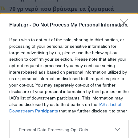
70 γρ νερό που βράσαμε τα ζυμαρικά
Πιπέρι
Flash.gr -
Do Not Process My Personal Information
Για το στόλισμα
If you wish to opt-out of the sale, sharing to third parties, or
processing of your personal or sensitive information for
targeted advertising by us, please use the below opt-out
Πιπέρι
section to confirm your selection. Please note that after your
Τυρί πεκορίνο
opt-out request is processed you may continue seeing
interest-based ads based on personal information utilized by
us or personal information disclosed to third parties prior to
Εκτέλεση:
your opt-out. You may separately opt-out of the further
disclosure of your personal information by third parties on the
IAB’s list of downstream participants. This information may
Βράζουμε σε μια κατσαρόλα 2 λίτρα νερό και
also be disclosed by us to third parties on the
IAB’s List of
προσθέτουμε το αλάτι.
Downstream Participants
that may further disclose it to other
third parties.
Ρίχνουμε τα σπαγγέτι και τα μαγειρεύουμε 3 λεπτά
Please note that this website/app uses one or more Google
Personal Data Processing Opt Outs
λιγότερο από ότι αναγράφεται στις οδηγίες της
services and may gather and store information including but